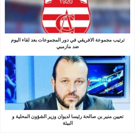
ي
ب
م
ج
م
و
ع
ترتيب مجموعة الافريقي في دور المجموعات بعد لقاء اليوم
ة
ضد مازمبي
ا
ل
ت
ا
ع
ف
ي
ر
ي
ي
ن
ق
م
ي
ن
ف
ي
ي
ر
د
ب
تعيين منير بن صالحة رئيسا لديوان وزير الشؤون المحلية و
و
ن
البيئة
ر
ص
ا
ا