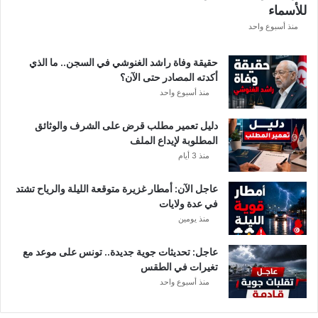
للأسماء
ر
ع
منذ أسبوع واحد
ة
د
حقيقة وفاة راشد الغنوشي في السجن.. ما الذي
و
أكدته المصادر حتى الآن؟
ر
منذ أسبوع واحد
ي
أ
دليل تعمير مطلب قرض على الشرف والوثائق
ب
المطلوبة لإيداع الملف
ط
منذ 3 أيام
ا
ل
عاجل الآن: أمطار غزيرة متوقعة الليلة والرياح تشتد
إ
في عدة ولايات
ف
منذ يومين
ر
ي
ق
عاجل: تحديثات جوية جديدة.. تونس على موعد مع
ي
تغيرات في الطقس
ا
منذ أسبوع واحد