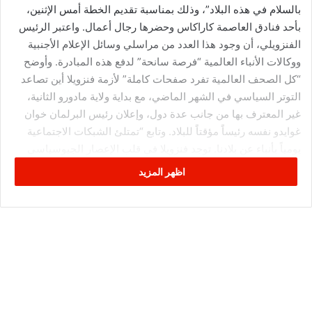
بالسلام في هذه البلاد”، وذلك بمناسبة تقديم الخطة أمس الإثنين،
بأحد فنادق العاصمة كاراكاس وحضرها رجال أعمال. واعتبر الرئيس
الفنزويلي، أن وجود هذا العدد من مراسلي وسائل الإعلام الأجنبية
ووكالات الأنباء العالمية “فرصة سانحة” لدفع هذه المبادرة. وأوضح
“كل الصحف العالمية تفرد صفحات كاملة” لأزمة فنزويلا أين تصاعد
التوتر السياسي في الشهر الماضي، مع بداية ولاية مادورو الثانية،
غير المعترف بها من جانب عدة دول، وإعلان رئيس البرلمان خوان
غوايدو نفسه رئيساً مؤقتاً للبلاد. وتابع “تمتلئ الشبكات الاجتماعية
يومياً بأنباء عن بلادنا. توجد فنزويلا في قلب الإعصار الجيوسياسي
العالمي، وتستهل جميع المصادر بثها، بأنباء عن بلادنا”، مديناً في
اظهر المزيد
الوقت ذاته نشر هذه المصادر ما وصفه بـ”أكاذيب”. وأضاف “تثير
فنزويلا الاهتمام وشغفاً فريداً من نوعه في هذه اللحظة التاريخية من
القرن الـ21”. وكشف أن الاستراتيجية “ترتكز إلى القوة الروحية
والتنوع الثقافي وروعة” الشعب الفنزويلي وتستهدف جعل البلاد
“تحقق قفزة كبير في نمو السياحة العالمية وتصبح أكبر مستقبل
للسياحة في العالم”. وتحظى فنزويلا بشواطئ خلابة على البحر
الكاريبي وأعلى شلالات في العالم، وهي المناطق التي يعمل النظام
على الترويج لها في العقد الأخير عن طريق عدة خطط حكومية لكنها