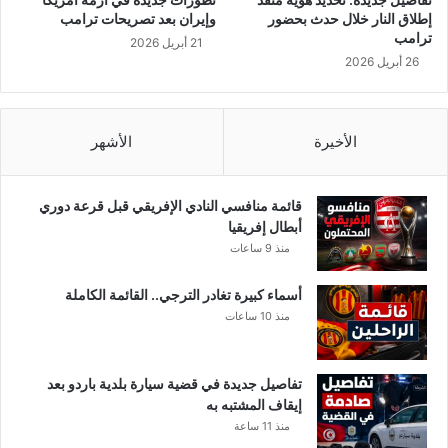
د
ؤ
إطلاق النار خلال حدث بحضور
وإيران بعد تصريحات ترامب
م
و
ترامب
21 أبريل 2026
ا
ن
26 أبريل 2026
ز
ا
م
ل
ب
م
ي
ح
الأخيرة
الأشهر
ل
ي
ة
قائمة منافسي النادي الإفريقي قبل قرعة دوري
و
أبطال إفريقيا
ا
منذ 9 ساعات
ل
ب
أسماء كبيرة تغادر الترجي.. القائمة الكاملة
ي
منذ 10 ساعات
ئ
ة
تفاصيل جديدة في قضية سيارة بلدية باردو بعد
إيقاف المشتبه به
منذ 11 ساعة