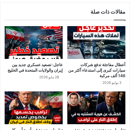
ل
ل
مقالات ذات صلة
م
ح
ج
ة
م
ر
و
ئ
ع
ي
ا
س
ت
ا
ب
ل
ع
د
أعطال مفاجئة تدفع شركات
عاجل: تصعيد عسكري جديد بين
د
ي
سيارات كبرى إلى استدعاء أكثر من
إيران والولايات المتحدة في الخليج
ل
و
146 ألف مركبة
28 مايو 2026
ق
ا
3 يوليو 2026
ا
ن
ء
و
ا
ز
ل
ي
ي
ر
و
ا
م
ل
ض
ش
تفاصيل جديدة: تحديد هوية منفذ
تطورات جديدة في أزمة أمريكا