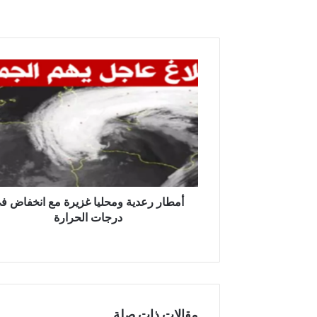
أ
م
ط
ا
ر
ر
ع
د
ي
ة
أمطار رعدية ومحليا غزيرة مع انخفاض ف
و
درجات الحرارة
م
ح
ل
ي
ا
غ
مقالات ذات صلة