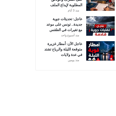
أ
المطلوبة لإيداع الملف
ب
منذ 3 أيام
ط
ا
عاجل: تحديثات جوية
ل
جديدة.. تونس على موعد
إ
مع تغيرات في الطقس
ف
منذ أسبوع واحد
ر
عاجل الآن: أمطار غزيرة
ي
متوقعة الليلة والرياح تشتد
ق
في عدة ولايات
ي
منذ يومين
ا