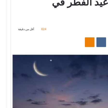
 عيد الفطر في
624
أقل من دقيقة
‏Reddit
‏VKontakte
Odnoklassniki