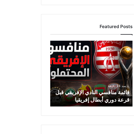
Featured Posts
ق
ا
ئ
م
ة
م
ن
منذ 24 دقيقة
ا
قائمة منافسي النادي الإفريقي قبل
ف
قرعة دوري أبطال إفريقيا
س
ي
ا
ل
ن
ا