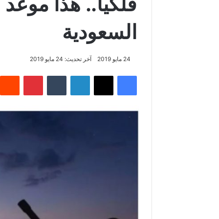
فلكيا.. هذا موعد
السعودية
24 مايو 2019
آخر تحديث: 24 مايو 2019
فيسبوك
‫X
لينكدإن
‏Tumblr
بينتيريست