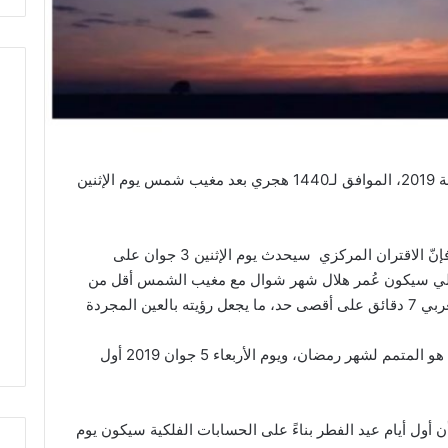
يُنتظر أن ترصد السعودية هلال شهر شوال لسنة 2019، الموافق لـ1440​ هجري بعد مغيب شمس يوم الإثنين
ووفق ما ورد بموقع ”طقس العرب” السعودي فإنّ الاقتران المركزي سيحدث يوم الإثنين 3 جوان على
لمي، وبالتالي سيكون عُمر هلال شهر شوال مع مغيب الشمس أقل من
15 ساعة، ولن تتجاوز فترة مكوثة في الأفق الغربي 7 دقائق على أقصى حد، ما يجعل رؤيته بالعين المجردة
وعليه يُتوقع أن يكون يوم الثلاثاء 4 جوان 2019 هو المتمم لشهر رمضان، ويوم الأربعاء 5 جوان 2019​​ أول
ن أول أيام عيد الفطر بناءً على الحسابات الفلكية سيكون يوم