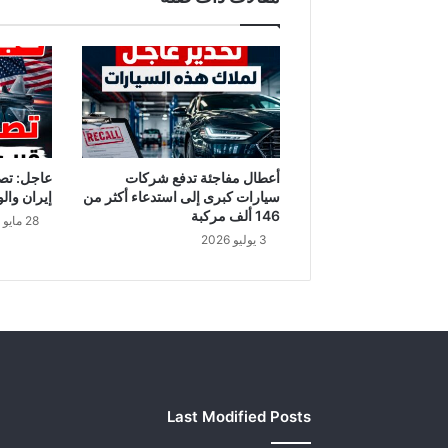
ز
ي
ر
ة
م
ع
ا
ن
خ
أعطال مفاجئة تدفع شركات
عاجل: تص
ف
سيارات كبرى إلى استدعاء أكثر من
إيران والو
ا
146 ألف مركبة
28 مايو 2026
ض
3 يوليو 2026
ف
ي
د
ر
ج
ا
ت
ا
Last Modified Posts
ل
ح