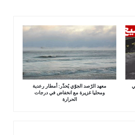
م
ع
ه
د
ا
ل
رّ
ص
د
ي
ا
معهد الرّصد الجوّي يُحذّر: أمطار رعدية
ل
ومحليا غزيرة مع انخفاض في درجات
ج
الحرارة
وّ
ي
يُ
ح
ذّ