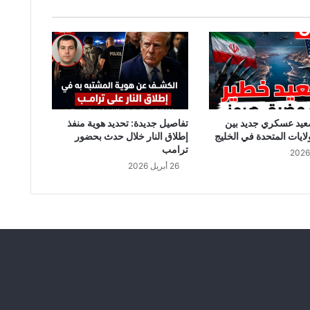
ر
:
أ
م
ط
ا
ر
ر
ع
عيد عسكري جديد بين
تفاصيل جديدة: تحديد هوية منفذ
د
لايات المتحدة في الخليج
إطلاق النار خلال حدث بحضور
ي
ترامب
ة
26 أبريل 2026
و
م
ح
ل
ي
ا
غ
ز
ي
ر