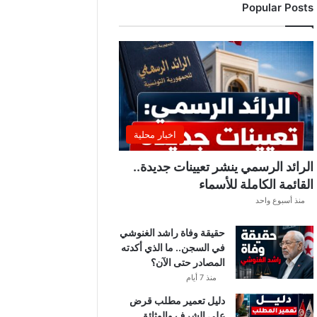
Popular Posts
د
ي
ا
ل
إ
ف
ر
ي
ق
اخبار محلية
ي
ق
الرائد الرسمي ينشر تعيينات جديدة..
ب
القائمة الكاملة للأسماء
ل
منذ أسبوع واحد
ق
ر
حقيقة وفاة راشد الغنوشي
ع
في السجن.. ما الذي أكدته
ة
المصادر حتى الآن؟
د
و
منذ 7 أيام
ر
دليل تعمير مطلب قرض
ي
على الشرف والوثائق