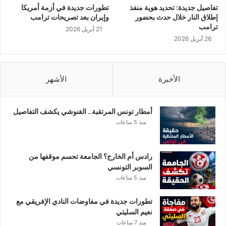
ع
تفاصيل جديدة: تحديد هوية منفذ
تطورات جديدة في أزمة أمريكا
ل
وقال المكتب الإعلامي لوزارة الداخلية بقطاع غزة إن “الطائرات
إطلاق النار خلال حدث بحضور
وإيران بعد تصريحات ترامب
ى
ترامب
الإسرائيلية دمرت بشكل كامل مبنى جهاز الأمن الداخلي بمحافظة
21 أبريل 2026
ع
26 أبريل 2026
شمال غزة”.
ل
ى
ومنذ الثامنة صباحا، كثف الطيران الحربي غاراته على مصارف
ب
و
الأخيرة
الأشهر
ومواقع ومنشآت مدنية، حيث قصفت طائرات الاحتلال بناية سكنية
ب
في حي الرمال، كما تم قصف وتدمير بناية الروحة التي تضم مقر
ك
البنك الوطني الإسلامي ومقر البريد ومكاتب محامين وسط مدينة
ر
أمطار تونس المرتقبة.. الغنوشي يكشف التفاصيل
رفح جنوبي قطاع غزة، فيما قصفت طائرات الاحتلال موقعا للمقاومة
م
منذ 5 ساعات
على الحدود الفلسطينية المصرية.
ن
ع
ك
وأطلقت مدفعية جيش الاحتلال 7 قذائف استهدفت منطقة التعليم
رادس أم الخارج؟ الجامعة تحسم موقفها من
ا
السوبر التونسي
شرق بيت لاهيا، كما أطلقت مدفعية الاحتلال قنابل دخانية في منطقة
ش
منذ 5 ساعات
شراب شرق بيت حانون، وسقطت القذائف المدفعية خلف أبراج زايد
ة
ومعهد حمودة شمال بيت لاهيا.
تطورات جديدة في مفاوضات النادي الإفريقي مع
نعيم السليتي
وأضاف في بيان مقتضب “كما استهدف الطيران الحربي الإسرائيلي
منذ 7 ساعات