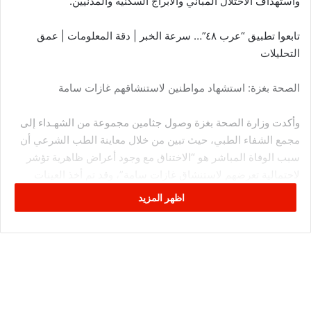
واستهداف الاحتلال المباني والأبراج السكنية والمدنيين.
تابعوا تطبيق “عرب ٤٨”… سرعة الخبر | دقة المعلومات | عمق
التحليلات
الصحة بغزة: استشهاد مواطنين لاستنشاقهم غازات سامة
وأكدت وزارة الصحة بغزة وصول جثامين مجموعة من الشهـداء إلى
مجمع الشفاء الطبي، حيث تبين من خلال معاينة الطب الشرعي أن
سبب الوفاة المباشر هو “الاختناق مع وجود أعراض ظاهرية تؤشر
لاحتمالية تعرضهم لاستنشاق غازات سامة”، وقد تم أخذ العينات
اللازمة لاستكمال الفحوصات ذات العلاقة، بحسب بيان الوزارة.
اظهر المزيد
ومع استمرار الغارات على غزة، دوت صافرات الإنذار وللمرة الثالثة
بغضون الساعة الأخير في مستوطنات “غلاف غزة”، لتنذر بإطلاق
المقاومة رشقات صاروخية شملت عشرات القذائف التي سقط
بعضها في مناطق مفتوحة دون الكشف عن مواقع سقوطها وإذا ما
سقط بعضها في مناطق سكنية.