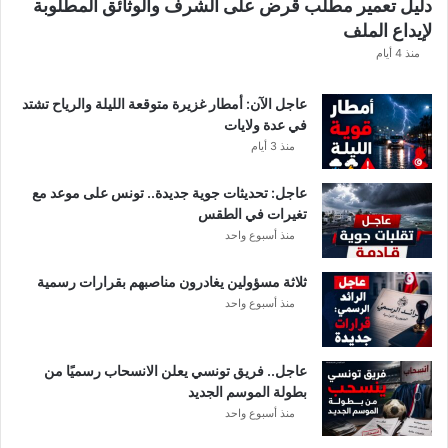
دليل تعمير مطلب قرض على الشرف والوثائق المطلوبة
ش
لإيداع الملف
ف
ا
منذ 4 أيام
ل
ت
عاجل الآن: أمطار غزيرة متوقعة الليلة والرياح تشتد
ف
في عدة ولايات
ا
منذ 3 أيام
ص
ي
عاجل: تحديثات جوية جديدة.. تونس على موعد مع
ل
تغيرات في الطقس
منذ أسبوع واحد
ثلاثة مسؤولين يغادرون مناصبهم بقرارات رسمية
منذ أسبوع واحد
عاجل.. فريق تونسي يعلن الانسحاب رسميًا من
بطولة الموسم الجديد
منذ أسبوع واحد