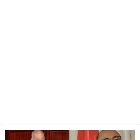
وبلغ عن شهيد وتسجيل إصابات باستهداف إسرائيلي في منطقة
الفخاري الطعيمات شرق خانيونس.
وأعلنت الصحة استشهــاد المزارع عبدالعزيز أبو طعيمة وإصابة آخر
بقصف للاحتلال على منطقة الفخاري.
إغلاق مطار بن غوريون
وقالت كتائب المقاومة الوطنية في بيان مقتضب “أطلقنا رشقات
صاروخية على نيريم والعين الثالثة وصوفا ومفتاحيم، قبل قليل، ردا
على مواصلة عدوان الاحتلال على شعبنا”.
ومع إطلاق القذائف الصاروخية إلى ما بعد تل أبيب، قررت السلطات
الإسرائيلية إغلاق مطار “بن غوريون” في اللد، وتحويل الرحلات إلى
مطار “رامون” في جنوب النقب.
ا
إطلاق 130 قذيفة صاروخية
ل