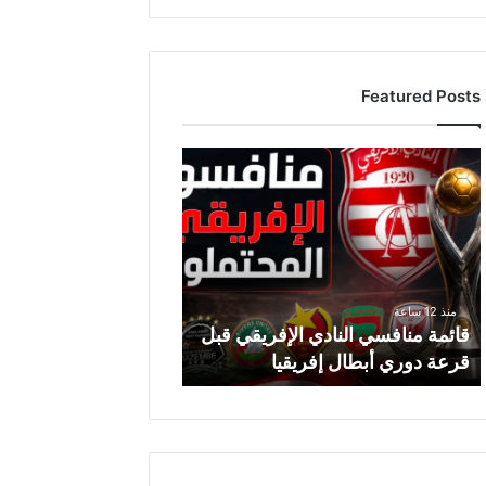
Featured Posts
ق
ا
ئ
م
ة
م
ن
منذ 12 ساعة
ا
قائمة منافسي النادي الإفريقي قبل
ف
قرعة دوري أبطال إفريقيا
س
ي
ا
ل
ن
ا