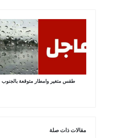
ط
ق
س
م
ت
غ
ي
ر
و
ا
طقس متغير وامطار متوقعة بالجنوب
م
ط
ا
ر
م
ت
و
مقالات ذات صلة
ق