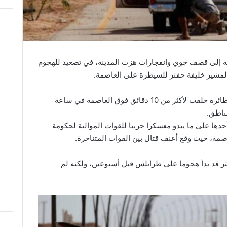
ية إلى قصف جوي وانفجارات هزت المدينة، في تصعيد للهجوم
المشير خليفة حفتر للسيطرة على العاصمة.
ونقلت وكالة “رويترز” عن عدد من السكان أن طائرة حلقت لأكثر من 10 دقائق فوق العاصمة في ساعة
ناطق.
ا على ما يبدو معسكرا حربيا للقوات الموالية لحكومة
مة، حيث وقع أعنف قتال بين القوات المتناحرة.
تر قد بدأ هجوما على طرابلس قبل أسبوعين، ولكنه لم