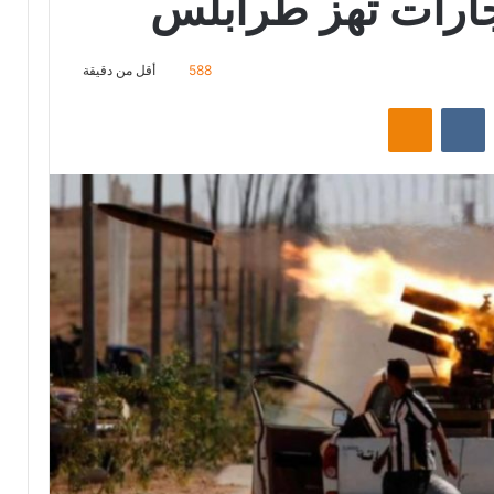
جارات تهز طرابلس
588
أقل من دقيقة
‏Reddit
‏VKontakte
Odnoklassniki