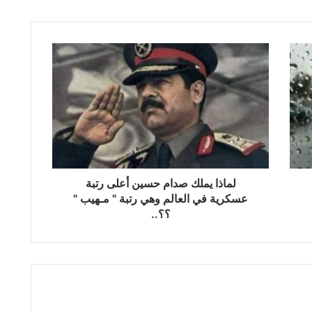
ل
م
ا
ذ
ا
ي
م
ل
ك
ص
لماذا يملك صدام حسين أﻋﻠﻰ ﺭتبة
د
ﻋﺴﻜﺮية في اﻟﻌﺎﻟﻢ ﻭﻫﻲ ﺭتبة " ﻣـﻬﻴﺐ "
ا
؟؟..
م
ح
س
ي
ن
أ