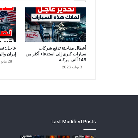
ع
ة
ب
ا
ل
ج
ن
و
أعطال مفاجئة تدفع شركات
عاجل: تص
ب
سيارات كبرى إلى استدعاء أكثر من
إيران والو
146 ألف مركبة
28 مايو 2026
3 يوليو 2026
Last Modified Posts