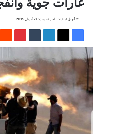
غارات جوية وانف
21 أبريل 2019
آخر تحديث: 21 أبريل 2019
فيسبوك
‫X
لينكدإن
‏Tumblr
بينتيريست