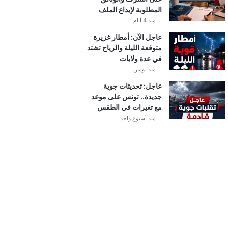
أ
المطلوبة لإيداع الملف
ب
منذ 4 أيام
ط
ا
عاجل الآن: أمطار غزيرة
ل
متوقعة الليلة والرياح تشتد
إ
في عدة ولايات
ف
منذ يومين
ر
عاجل: تحديثات جوية
ي
جديدة.. تونس على موعد
ق
مع تغيرات في الطقس
ي
منذ أسبوع واحد
ا