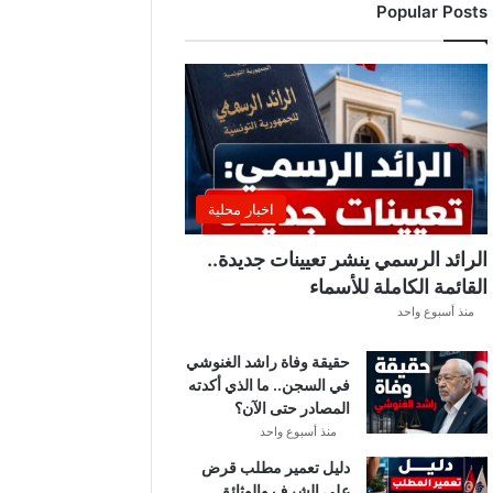
Popular Posts
د
ي
ا
ل
إ
ف
ر
ي
ق
اخبار محلية
ي
ق
الرائد الرسمي ينشر تعيينات جديدة..
ب
القائمة الكاملة للأسماء
ل
منذ أسبوع واحد
ق
ر
حقيقة وفاة راشد الغنوشي
ع
في السجن.. ما الذي أكدته
ة
المصادر حتى الآن؟
د
و
منذ أسبوع واحد
ر
دليل تعمير مطلب قرض
ي
على الشرف والوثائق