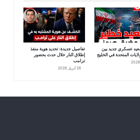
ﻋ
ﻠ
ﻰ
ﺭ
ت
ب
ة
ﻋ
عيد عسكري جديد بين
تفاصيل جديدة: تحديد هوية منفذ
ﺴ
لايات المتحدة في الخليج
إطلاق النار خلال حدث بحضور
ﻜ
ترامب
ﺮ
26 أبريل 2026
ي
ة
ف
ي
ا
ﻟ
ﻌ
ﺎ
ﻟ
ﻢ
ﻭ