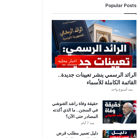
Popular Posts
ن
ت
ق
ل
ب
ا
ت
ل
ي
اخبار محلية
ل
ي
الرائد الرسمي ينشر تعيينات جديدة..
ة
القائمة الكاملة للأسماء
.
منذ أسبوع واحد
.
أ
حقيقة وفاة راشد الغنوشي
م
في السجن.. ما الذي أكدته
ط
المصادر حتى الآن؟
ا
ر
منذ 7 أيام
و
دليل تعمير مطلب قرض
ر