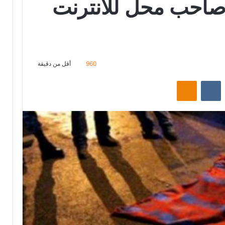
احب محل للانترنت
960
أقل من دقيقة
‏Reddit
‏VKontakte
Odnoklassniki