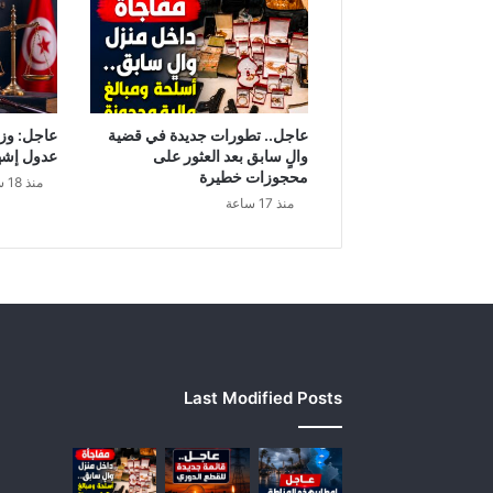
ا
ر
ن
ي
ي
ك
عاجل.. تطورات جديدة في قضية
عاجل: وزا
ش
والٍ سابق بعد العثور على
عدول إشه
ف
محجوزات خطيرة
منذ 18 ساعة
ع
منذ 17 ساعة
ل
ى
م
ا
ي
خ
ب
أ
Last Modified Posts
ه
ع
ا
م