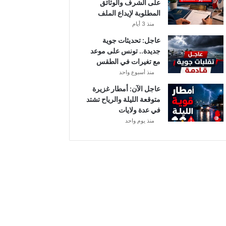
على الشرف والوثائق
ي
المطلوبة لإيداع الملف
ا
منذ 3 أيام
ح
ق
عاجل: تحديثات جوية
و
جديدة.. تونس على موعد
ي
مع تغيرات في الطقس
ة
منذ أسبوع واحد
ب
عاجل الآن: أمطار غزيرة
ه
متوقعة الليلة والرياح تشتد
ذ
في عدة ولايات
ه
منذ يوم واحد
ا
ل
ج
ه
ا
ت