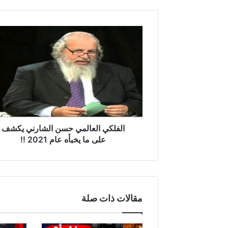
ا
ل
ف
ل
ك
ي
ا
ل
ع
ا
الفلكي العالمي حسن الشارني يكشف
ل
على ما يخبأه عام 2021 !!
م
ي
ح
س
ن
مقالات ذات صلة
ا
ل
ش