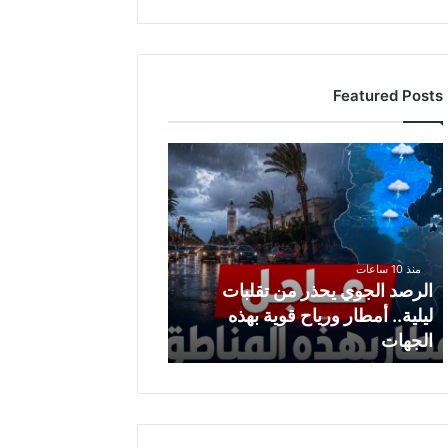
Featured Posts
ا
ل
ر
ص
د
ا
منذ 10 ساعات
ل
الرصد الجوي يحذر من تقلبات
ج
ليلية.. أمطار ورياح قوية بهذه
و
الجهات
ي
ي
ح
ذ
ر
م