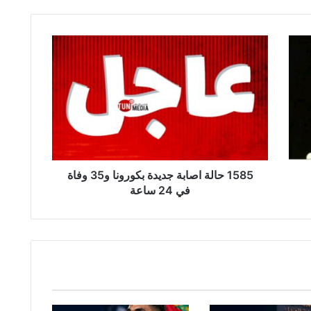
1
5
8
5
ح
ا
ل
ة
ا
ص
1585 حالة اصابة جديدة بكورونا و35 وفاة
ا
في 24 ساعة
ب
ة
ج
د
ي
د
ة
ب