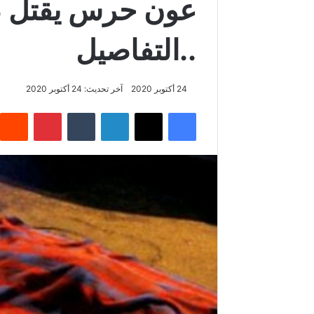
عون حرس يقتل ص
..التفاصيل
24 أكتوبر 2020
آخر تحديث: 24 أكتوبر 2020
فيسبوك
‫X
لينكدإن
‏Tumblr
بينتيريست