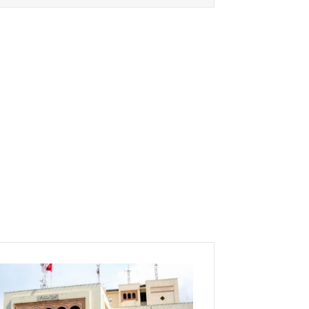
غ
ل
ق