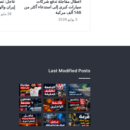
أعطال مفاجئة تدفع شركات
عاجل: تص
ا
سيارات كبرى إلى استدعاء أكثر من
إيران والو
ي
146 ألف مركبة
28 مايو 2026
ة
3 يوليو 2026
ت
ن
ف
ي
و
ت
و
ض
Last Modified Posts
ح