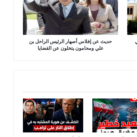
ث
ع
ن
إ
ف
ل
ي
ا
حديث عن إفلاس أصهار الرئيس الراحل بن
س
علي ومحامون يتخلون عن القضايا
أ
ص
ه
ا
ر
ا
ل
ر
ئ
ي
س
ا
ل
ر