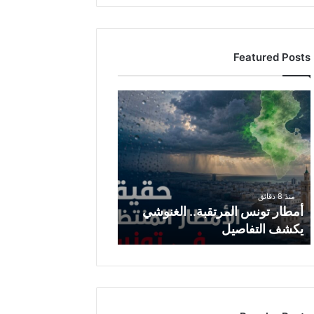
Featured Posts
أ
م
ط
ا
ر
ت
و
منذ 8 دقائق
ن
أمطار تونس المرتقبة.. الغنوشي
س
يكشف التفاصيل
ا
ل
م
ر
ت
ق