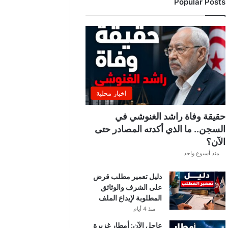
Popular Posts
ب
ة
.
.
ا
ل
غ
ن
و
اخبار محلية
ش
ي
حقيقة وفاة راشد الغنوشي في
ي
السجن.. ما الذي أكدته المصادر حتى
ك
الآن؟
ش
ف
منذ أسبوع واحد
ا
ل
دليل تعمير مطلب قرض
ت
على الشرف والوثائق
ف
المطلوبة لإيداع الملف
ا
منذ 4 أيام
ص
عاجل الآن: أمطار غزيرة
ي