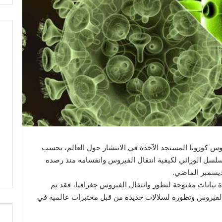
وس كورونا المستجد الآخذة في الانتشار حول العالم، بحسب
Nextstr الذي يرصد التسلسل الوراثي لكيفية انتقال الفيروس وانقسامه منذ رصده
ديسمبر الماضي.
بيانات مفتوحة لتطور وانتقال الفيروس جغرافيا، فقد تم
اثي لانقسام الفيروس وتطوره لسلالات جديدة من قبل مختبرات عالمية في