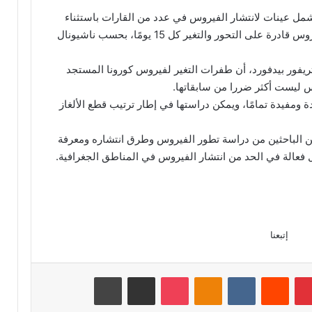
تشمل عينات لانتشار الفيروس في عدد من القارات باستثناء
القارة القطبية الجنوبية، تكشف أن سلالة الفيروس قادرة على التحور والتغير كل 15 يومًا، بحسب ناشيونال
د أحد المشرفين على موقع Nextstrain، تريفور بيدفورد، أن طفرات التغير لفيروس كورونا المستجد
س ليست أكثر ضررا من سابقاتها.
مفيدة تمامًا، ويمكن دراستها في إطار ترتيب قطع الألغاز
 الباحثين من دراسة تطور الفيروس وطرق انتشاره ومعرفة
ول فعالة في الحد من انتشار الفيروس في المناطق الجغرافية.
إتبعنا
بينتيريست
‏Reddit
‏VKontakte
Odnoklassniki
‫Pocket
مشاركة عبر البريد
طباعة