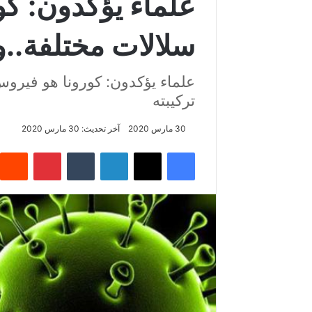
سلالات مختلفة..وه
تركيبته
30 مارس 2020
آخر تحديث: 30 مارس 2020
فيسبوك
‫X
لينكدإن
‏Tumblr
بينتيريست