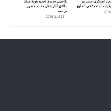
عيد عسكري جديد بين
تفاصيل جديدة: تحديد هوية منفذ
ا
لايات المتحدة في الخليج
إطلاق النار خلال حدث بحضور
ح
ترامب
ل
26 أبريل 2026
ب
ن
ع
ل
ي
و
م
ح
ا
م
و
ن
ي
ت
خ
ل
و
ن