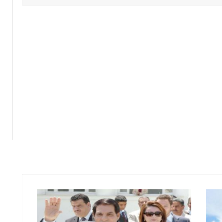
ح
د
ي