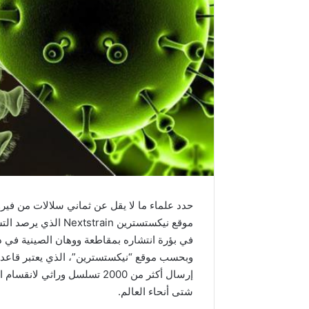
حدد علماء ما لا يقل عن ثماني سلالات من فير
موقع نيكستسترين ain
في بؤرة انتشاره بمقاطعة ووهان الصينية في 
وبحسب موقع “نيكستسترين”، الذي يعتبر قاعدة 
إرسال أكثر من 2000 تسلسل ور
شتى أنحاء العالم.