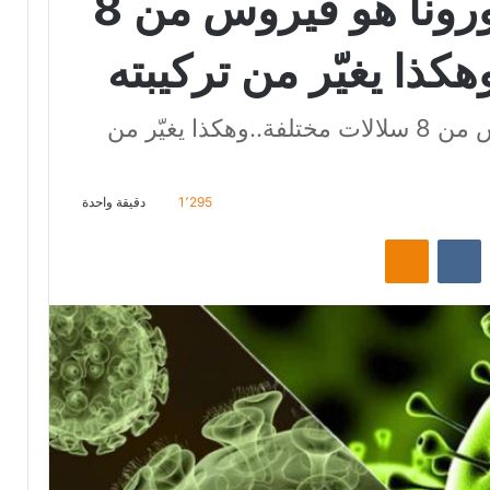
علماء يؤكدون: كورونا هو فيروس من 8
كذا يغيّر من تركيبته
علماء يؤكدون: كورونا هو فيروس من 8 سلالات مختلفة..وهكذا يغيّر من
1٬295
دقيقة واحدة
‏Reddit
‏VKontakte
Odnoklassniki