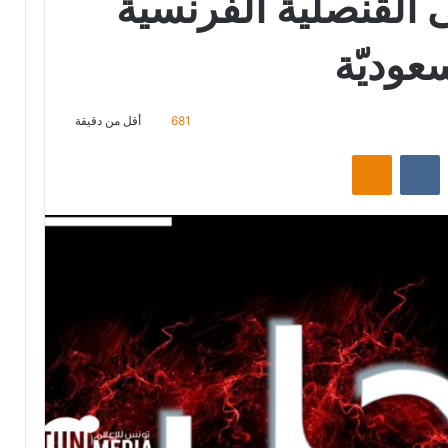
القنصلية الفرنسية
عوديّة
681
أقل من دقيقة
‏Reddit
‏VKontakte
Odnoklassniki