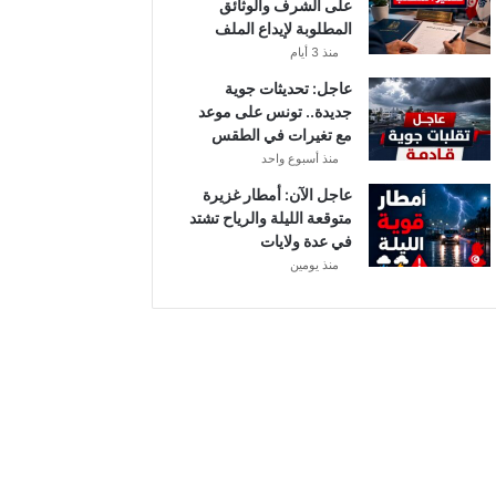
على الشرف والوثائق
و
المطلوبة لإيداع الملف
م
منذ 3 أيام
و
ا
عاجل: تحديثات جوية
ل
جديدة.. تونس على موعد
ق
مع تغيرات في الطقس
ن
منذ أسبوع واحد
و
عاجل الآن: أمطار غزيرة
ا
متوقعة الليلة والرياح تشتد
ت
في عدة ولايات
ا
منذ يومين
ل
ن
ا
ق
ل
ة
.
.