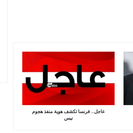
ع
ا
ج
ل
.
.
ف
ر
ن
س
عاجل.. فرنسا تكشف هوية منفذ هجوم
ا
نيس
ت
ك