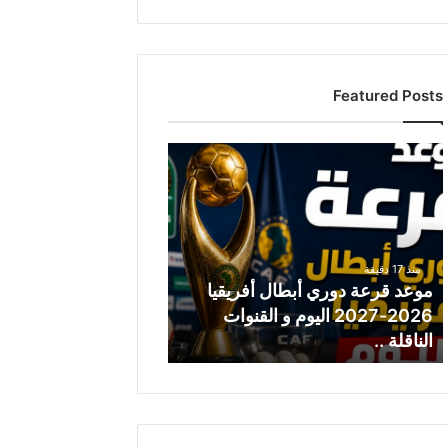
Featured Posts
م
و
ع
د
ق
ر
منذ 17 دقيقة
ع
موعد قرعة دوري أبطال أفريقيا
ة
2026-2027 اليوم و القنوات
د
الناقلة ..
و
ر
ي
أ
ب
ط