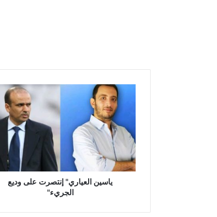
ي
ا
س
ي
ن
ا
ل
ع
ي
ا
ياسين العياري" إنتصرت على وديع
ر
الجريء"
ي
"