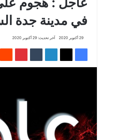
عاجل : هجوم على 
في مدينة جدة الس
29 أكتوبر 2020
آخر تحديث: 29 أكتوبر 2020
فيسبوك
‫X
لينكدإن
‏Tumblr
بينتيريست