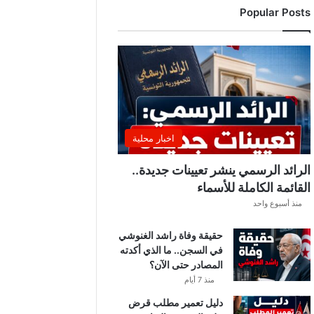
Popular Posts
ا
ل
أ
ف
ر
ي
ق
ي
ا
اخبار محلية
2
0
الرائد الرسمي ينشر تعيينات جديدة..
2
القائمة الكاملة للأسماء
6
منذ أسبوع واحد
-
2
حقيقة وفاة راشد الغنوشي
0
في السجن.. ما الذي أكدته
2
المصادر حتى الآن؟
7
ا
منذ 7 أيام
ل
دليل تعمير مطلب قرض
ي