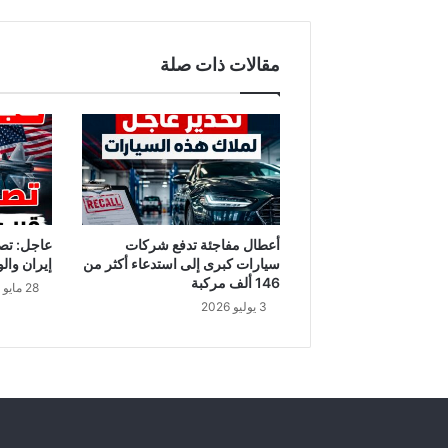
إ
ن
ت
مقالات ذات صلة
ص
ر
ت
ع
ل
ى
و
د
ي
أعطال مفاجئة تدفع شركات
عاجل: تص
ع
سيارات كبرى إلى استدعاء أكثر من
إيران والو
ا
146 ألف مركبة
28 مايو 2026
ل
3 يوليو 2026
ج
ر
ي
ء
"