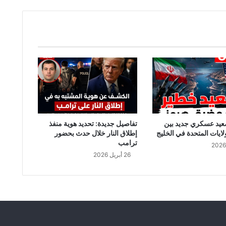
ش
ف
ه
و
ي
ة
م
ن
ف
ذ
ه
ج
عيد عسكري جديد بين
تفاصيل جديدة: تحديد هوية منفذ
و
لايات المتحدة في الخليج
إطلاق النار خلال حدث بحضور
م
ترامب
ن
26 أبريل 2026
ي
س