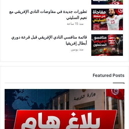
ع
لّ
تطورات جديدة في مفاوضات النادي الإفريقي مع
م
نعيم السليتي
ا
منذ 15 ساعة
ل
ع
ا
قائمة منافسي النادي الإفريقي قبل قرعة دوري
ل
أبطال إفريقيا
م
منذ يومين
ي
”
Featured Posts
ع
ا
ج
ل
.
.
و