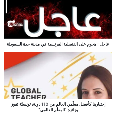
ج
ل
:
ه
ج
و
م
ع
عاجل : هجوم على القنصلية الفرنسية في مدينة جدة السعوديّة
ل
ى
إ
ا
خ
ل
ت
ق
ي
ن
ا
ص
ر
ل
ه
ي
ا
ة
ك
ا
أ
إختيارها كأفضل معلّمي العالم من 110 دولة، تونسيّة تفوز
ل
ف
بجائزة “المعلّم العالمي”
ف
ض