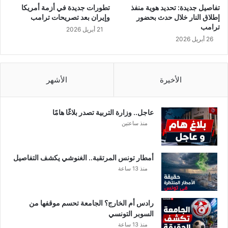
يّ
،
تفاصيل جديدة: تحديد هوية منفذ
تطورات جديدة في أزمة أمريكا
ة
ت
إطلاق النار خلال حدث بحضور
وإيران بعد تصريحات ترامب
و
ترامب
21 أبريل 2026
ن
26 أبريل 2026
س
يّ
ة
ت
الأخيرة
الأشهر
ف
و
ز
عاجل.. وزارة التربية تصدر بلاغًا هامًا
ب
منذ ساعتين
ج
ا
ئ
أمطار تونس المرتقبة.. الغنوشي يكشف التفاصيل
ز
منذ 13 ساعة
ة
“
ا
رادس أم الخارج؟ الجامعة تحسم موقفها من
ل
السوبر التونسي
م
منذ 13 ساعة