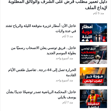
دليل تعمير مطلب قرض على الشرف والوثائق المطلوبة
ا
لإيداع الملف
مً
ا
منذ 5 أيام
عاجل الآن: أمطار غزيرة متوقعة الليلة والرياح تشتد
في عدة ولايات
منذ 3 أيام
عاجل.. فريق تونسي يعلن الانسحاب رسميًا من
بطولة الموسم الجديد
منذ أسبوع واحد
الحرارة تصل إلى 44 درجة.. تفاصيل طقس الأيام
القادمة
منذ أسبوع واحد
عاجل: المحكمة الرياضية تصدر توضيحًا جديدًا بشأن
يوسف بلايلي
منذ 7 أيام