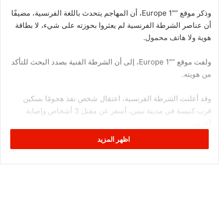
وذكر موقع “Europe 1″، أن المهاجم يتحدث باللغة الفرنسية، مضيفًا
أن عناصر الشرطة الفرنسية لم يعثروا بحوزته على شيء، لا بطاقة
هوية ولا هاتف محمول.
ولفت موقع “Europe 1″، إلى أن الشرطة الفنية بصدد البحث للتأكد
من هويته.
وقد أعلنت الشرطة الفرنسية، اعتقال شخص نفذ هجومًا بسكين
قرب كنيسة في مدينة نيس، أسفر عن مقتل 3 أشخاص وإصابة
آخرين.
اظهر المزيد
وتحدث مصدر بالشرطة الفرنسية، عن قطع رأس امرأة في مدينة
نيس، حسبما ذكرت قناة سكاي نيوز عربية، اليوم الخميس.
وقد قررت السلطات الفرنسية، اليوم الخميس، إغلاق الكنائس ودور
العبادة بمدينتي “نيس وكان” بعد الهجوم بالسكين قرب كنيسة
نوتردام.