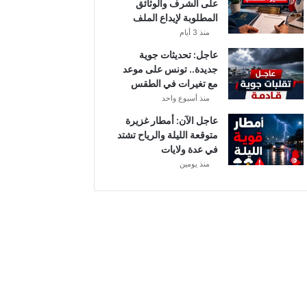
على الشرف والوثائق
و
المطلوبة لإيداع الملف
م
منذ 3 أيام
و
ا
عاجل: تحديثات جوية
ل
جديدة.. تونس على موعد
ق
مع تغيرات في الطقس
ن
منذ أسبوع واحد
و
عاجل الآن: أمطار غزيرة
ا
متوقعة الليلة والرياح تشتد
ت
في عدة ولايات
ا
منذ يومين
ل
ن
ا
ق
ل
ة
.
.