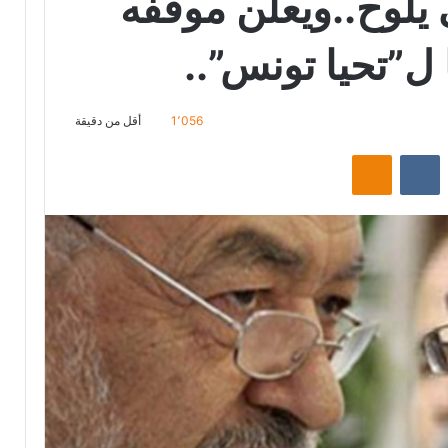
يلوح..ويعلن موقفه
ل”تحيا تونس”..
1٬056
أقل من دقيقة
‏Reddit
‏VKontakte
Odnoklassniki