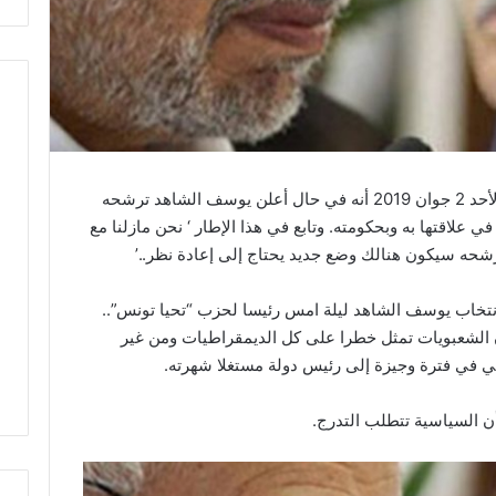
أكد رئيس حركة النهضة راشد الغنوشي اليوم الأحد 2 جوان 2019 أنه في حال أعلن يوسف الشاهد ترشحه
ي علاقتها به وبحكومته. وتابع في هذا الإطار ‘ نحن مازلنا مع
حه سيكون هنالك وضع جديد يحتاج إلى إعادة نظر..’
تخاب يوسف الشاهد ليلة امس رئيسا لحزب “تحيا تونس”..
الشعبويات تمثل خطرا على كل الديمقراطيات ومن غير
ي في فترة وجيزة إلى رئيس دولة مستغلا شهرته.
 السياسية تتطلب التدرج.