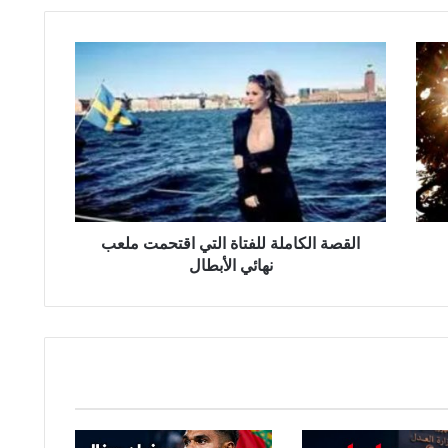
ا
ل
ق
ص
ة
ا
ل
ك
ا
م
القصة الكاملة للفتاة التي اقتحمت ملعب
ل
نهائي الأبطال
ة
ل
ل
ف
ت
ا
ة
ا