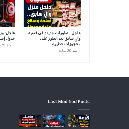
و
ي
ت
ج
ا
ه
عاجل.. تطورات جديدة في قضية
عاجل: وزا
ل
والٍ سابق بعد العثور على
عدول إشه
ا
محجوزات خطيرة
منذ 21 ساعة
ل
منذ 20 ساعة
ت
ر
ج
ي
!
Last Modified Posts