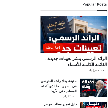
Popular Posts
ا
ل
أ
ف
ر
ي
ق
ي
ا
اخبار محلية
2
0
الرائد الرسمي ينشر تعيينات جديدة..
2
القائمة الكاملة للأسماء
6
منذ أسبوع واحد
-
2
حقيقة وفاة راشد الغنوشي
0
في السجن.. ما الذي أكدته
2
المصادر حتى الآن؟
7
ا
منذ 7 أيام
ل
دليل تعمير مطلب قرض
ي