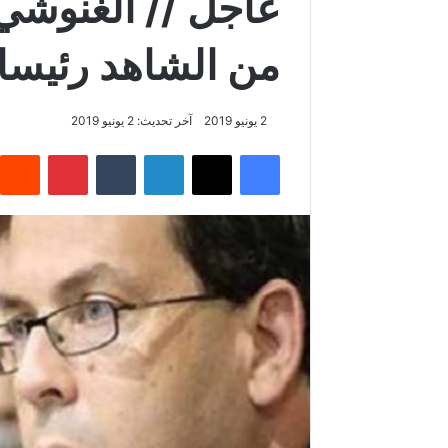
عاجل // الغنوشي 
من الشاهد رئيسا 
2 يونيو 2019
آخر تحديث: 2 يونيو 2019
فيسبوك
‫X
لينكدإن
‏Tumblr
بينتيريست