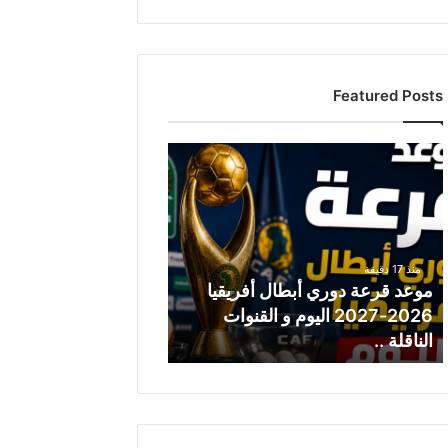
Featured Posts
م
و
ع
د
ق
ر
منذ 17 دقيقة
ع
موعد قرعة دوري أبطال أفريقيا
ة
2026-2027 اليوم و القنوات
د
الناقلة ..
و
ر
ي
أ
ب
ط