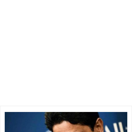
ا
ل
ف