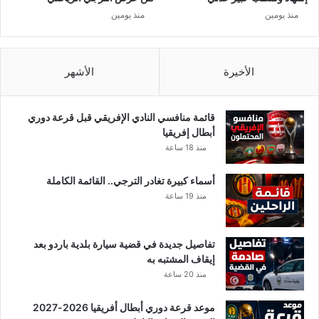
ا
منذ يومين
منذ يومين
ل
ب
ط
ا
الأخيرة
الأشهر
ط
ا
ا
قائمة منافسي النادي الإفريقي قبل قرعة دوري
ل
أبطال إفريقيا
م
منذ 18 ساعة
ص
ر
أسماء كبيرة تغادر الترجي.. القائمة الكاملة
ي
منذ 19 ساعة
ة
ا
ل
تفاصيل جديدة في قضية سيارة بلدية باردو بعد
م
إيقاف المشتبه به
س
منذ 20 ساعة
ر
ط
موعد قرعة دوري أبطال أفريقيا 2026-2027
ن