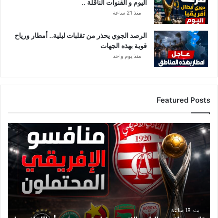
اليوم و القنوات الناقلة ..
ة
.
منذ 21 ساعة
.
الرصد الجوي يحذر من تقلبات ليلية.. أمطار ورياح
قوية بهذه الجهات
منذ يوم واحد
Featured Posts
ق
ا
ئ
م
ة
م
ن
ا
ف
منذ 18 ساعة