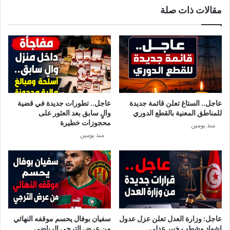
مقالات ذات صلة
ح
ا
د
ا
ل
ف
ل
ا
ح
عاجل.. الستاغ تعلن قائمة جديدة
عاجل.. تطورات جديدة في قضية
ي
للمناطق المعنية بالقطع الدوري
والٍ سابق بعد العثور على
ن
محجوزات خطيرة
منذ يومين
ي
منذ يومين
ح
ذ
ر
ب
ش
د
ة
م
عاجل: وزارة العدل تعلن عزل عدول
سفيان بوفال يحسم موقفه النهائي
ن
إشهاد وشطب خبير عدلي
من عرض الترجي الرياضي