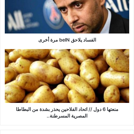
س
ا
د
ي
ل
ا
ح
الفساد يلاحق beIN مرة أخرى
ق
b
م
e
ن
I
ع
N
ت
م
ه
ر
ا
ة
6
أ
د
خ
و
ر
ل
منعتها 6 دول // اتحاد الفلاحين يحذر بشدة من البطاطا
ى
/
المصرية المسرطنة..
/
ا
ت