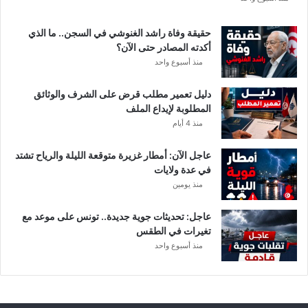
ة
د
حقيقة وفاة راشد الغنوشي في السجن.. ما الذي
و
أكدته المصادر حتى الآن؟
ر
منذ أسبوع واحد
ي
أ
دليل تعمير مطلب قرض على الشرف والوثائق
ب
المطلوبة لإيداع الملف
ط
منذ 4 أيام
ا
ل
عاجل الآن: أمطار غزيرة متوقعة الليلة والرياح تشتد
إ
في عدة ولايات
ف
منذ يومين
ر
ي
ق
عاجل: تحديثات جوية جديدة.. تونس على موعد مع
ي
تغيرات في الطقس
ا
منذ أسبوع واحد