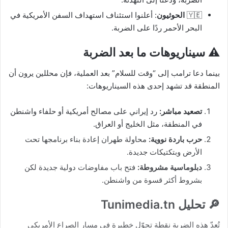
🇾🇪
الحوثيون
: أعلنوا استئناف استهداف السفن الأمريكية في
البحر الأحمر ردًا على الضربة.
⚠️ سيناريوهات ما بعد الضربة
بينما دعا ترامب إلى “وقت للسلام” بعد العملية، فإن محللين يرون أن
المنطقة قد تشهد إحدى هذه السيناريوهات:
تصعيد مباشر:
رد إيراني على مصالح أمريكية أو حلفاء واشنطن
في المنطقة، مثل الخليج أو العراق.
حرب باردة نووية:
محاولة طهران إعادة بناء برنامجها تحت
الأرض وبتكتيكات جديدة.
دبلوماسية مشروطة:
فتح باب مفاوضات دولية جديدة لكن
بشروط أكثر قسوة من واشنطن.
🔎 تحليل Tunimedia.tn
تُعدّ هذه الضربة نقطة تحوّل خطيرة في مسار الصراع الأمريكي