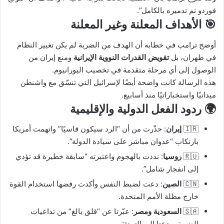
فوردو تم تدميره بالكامل”.
🎯 الأهداف المعلنة وغير المعلنة
أوضح ترامب في خطابه أن الهدف من الضربة لم يكن تغيير النظام
في طهران، بل
تقويض القدرات النووية الإيرانية
ومنع إيران من
الوصول إلى أي مرحلة متقدمة في تخصيب اليورانيوم.
هذه الرسالة كانت واضحة أيضًا لإسرائيل التي تنسّق مع واشنطن
ميدانيًا واستخباراتيًا منذ أسابيع.
🌍 ردود الفعل الدولية والإقليمية
🇮🇷
إيران
: حذّرت من أن “الرد سيكون قاسيًا” واتهمت أمريكا
بارتكاب “عدوان مباشر على سيادة الدولة”.
🇷🇺
روسيا
: نددت بالهجوم واعتبرته “سابقة خطيرة قد تؤدي
إلى انفجار شامل”.
🇨🇳
الصين
: دعت لضبط النفس وأكدت رفضها استخدام القوة
خارج مظلة الأمم المتحدة.
🇸🇦
السعودية ومصر
: عبّرتا عن “قلق بالغ” من تداعيات
الضربة، ودعتا إلى التهدئة.