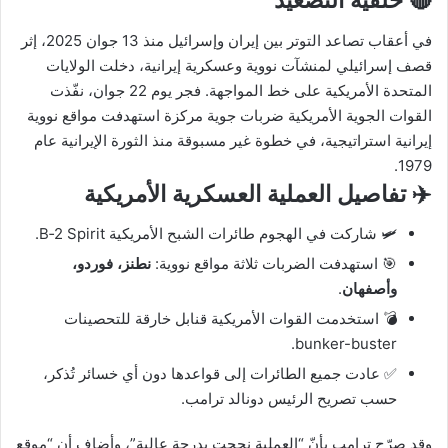
🔴 خلفية التصعيد
في أعقاب تصاعد التوتر بين إيران وإسرائيل منذ 13 جوان 2025، إثر
قصف إسرائيلي لمنشآت نووية وعسكرية إيرانية، دخلت الولايات
المتحدة الأمريكية على خط المواجهة. فجر يوم 22 جوان، نفّذت
القوات الجوية الأمريكية ضربات جوية مركزة استهدفت مواقع نووية
إيرانية استراتيجية، في خطوة غير مسبوقة منذ الثورة الإيرانية عام
1979.
✈️ تفاصيل العملية العسكرية الأمريكية
🛩️ شاركت في الهجوم طائرات الشبح الأمريكية B‑2 Spirit.
🎯 استهدفت الضربات ثلاثة مواقع نووية:
نطنز، فوردو،
وأصفهان
.
💣 استخدمت القوات الأمريكية قنابل خارقة للتحصينات
bunker-buster.
✅ عادت جميع الطائرات إلى قواعدها دون أي خسائر تُذكر،
حسب تصريح الرئيس دونالد ترامب.
وقد صرّح ترامب بأنّ “العملية نجحت بدرجة عالية”، وأضاف أن “موقع