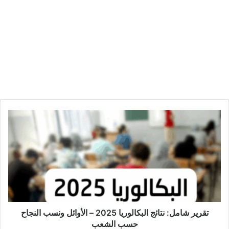
ت
ق
ر
ي
ر
ش
ا
م
ل
:
تقرير شامل: نتائج البكالوريا 2025 – الأوائل ونسب النجاح
ن
حسب الشعب