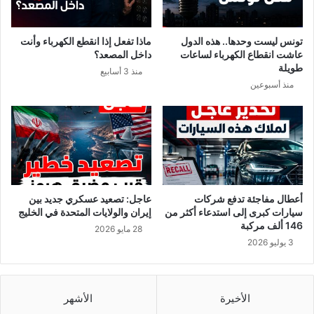
أ
ح
و
وّ
ا
ل
تونس ليست وحدها.. هذه الدول
ماذا تفعل إذا انقطع الكهرباء وأنت
ئ
خ
عاشت انقطاع الكهرباء لساعات
داخل المصعد؟
ل
ا
طويلة
منذ 3 أسابيع
و
م
منذ أسبوعين
ن
ا
س
ل
ب
أ
ا
ر
ل
ض
ن
إ
ج
ل
ا
ى
أعطال مفاجئة تدفع شركات
عاجل: تصعيد عسكري جديد بين
ح
و
سيارات كبرى إلى استدعاء أكثر من
إيران والولايات المتحدة في الخليج
ح
ق
146 ألف مركبة
28 مايو 2026
س
و
3 يوليو 2026
ب
د
ا
ن
ل
و
ش
و
الأخيرة
الأشهر
ع
ي