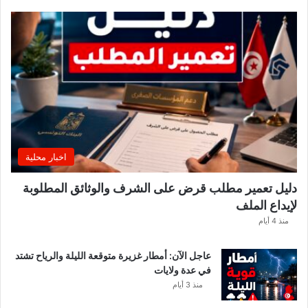
ب
ة
.
.
ا
ل
غ
ن
و
ش
ي
اخبار محلية
ي
ك
دليل تعمير مطلب قرض على الشرف والوثائق المطلوبة
ش
لإيداع الملف
ف
ا
منذ 4 أيام
ل
ت
عاجل الآن: أمطار غزيرة متوقعة الليلة والرياح تشتد
ف
في عدة ولايات
ا
منذ 3 أيام
ص
ي