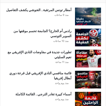
ب
يُ
ش
أمطار تونس المرتقبة.. الغنوشي يكشف التفاصيل
غّ
منذ 9 ساعات
ل
ا
ل
رادس أم الخارج؟ الجامعة تحسم موقفها من
ع
السوبر التونسي
ا
منذ 10 ساعات
ل
م
تطورات جديدة في مفاوضات النادي الإفريقي مع
؟
نعيم السليتي
منذ 11 ساعة
قائمة منافسي النادي الإفريقي قبل قرعة دوري
أبطال إفريقيا
منذ يوم واحد
أسماء كبيرة تغادر الترجي.. القائمة الكاملة
منذ يوم واحد