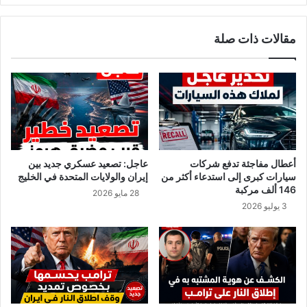
ك
ة
ا
ت
مقالات ذات صلة
ن
ح
س
ذ
ق
ر
و
و
ط
ت
ا
د
ل
ع
ص
و
ا
ا
أعطال مفاجئة تدفع شركات
عاجل: تصعيد عسكري جديد بين
ر
ل
سيارات كبرى إلى استدعاء أكثر من
إيران والولايات المتحدة في الخليج
و
م
146 ألف مركبة
28 مايو 2026
خ
و
3 يوليو 2026
ا
ا
ل
ط
ص
ن
ي
ي
ن
ن
ي
إ
ل