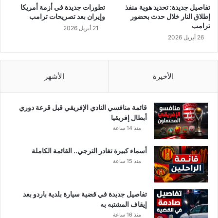
ى
تفاصيل جديدة: تحديد هوية منفذ
تطورات جديدة في أزمة أمريكا
ا
إطلاق النار خلال حدث بحضور
وإيران بعد تصريحات ترامب
ل
ترامب
21 أبريل 2026
إ
26 أبريل 2026
ل
ت
ز
ا
الأخيرة
الأشهر
م
ب
م
قائمة منافسي النادي الإفريقي قبل قرعة دوري
ق
أبطال إفريقيا
ت
منذ 14 ساعة
ض
ي
أسماء كبيرة تغادر الترجي.. القائمة الكاملة
ا
منذ 15 ساعة
ت
ا
ل
تفاصيل جديدة في قضية سيارة بلدية باردو بعد
ح
إيقاف المشتبه به
ج
منذ 16 ساعة