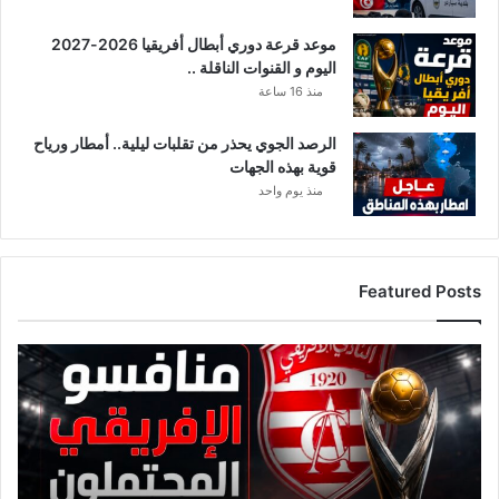
ر
ا
موعد قرعة دوري أبطال أفريقيا 2026-2027
ل
اليوم و القنوات الناقلة ..
ص
منذ 16 ساعة
ح
ي
ا
الرصد الجوي يحذر من تقلبات ليلية.. أمطار ورياح
ل
قوية بهذه الجهات
ش
منذ يوم واحد
ا
م
ل
Featured Posts
ق
ا
ئ
م
ة
م
ن