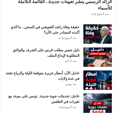
الرائد الرسمي ينشر تعيينات جديدة.. القائمة الكاملة
ق
للأسماء
ر
ع
منذ أسبوع واحد
ة
د
حقيقة وفاة راشد الغنوشي في السجن.. ما الذي
و
أكدته المصادر حتى الآن؟
ر
منذ أسبوع واحد
ي
أ
دليل تعمير مطلب قرض على الشرف والوثائق
ب
المطلوبة لإيداع الملف
ط
منذ 4 أيام
ا
ل
عاجل الآن: أمطار غزيرة متوقعة الليلة والرياح تشتد
إ
في عدة ولايات
ف
منذ يومين
ر
ي
ق
عاجل: تحديثات جوية جديدة.. تونس على موعد مع
ي
تغيرات في الطقس
ا
منذ أسبوع واحد