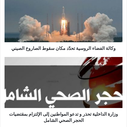
ا
ل
ة
ا
ل
ف
ض
ا
وكالة الفضاء الروسية تحدّد مكان سقوط الصاروخ الصيني
ء
ا
و
ل
ز
ر
ا
و
ر
س
ة
ي
ا
ة
ل
ت
د
ح
ا
دّ
خ
وزارة الداخلية تحذر و تدعو المواطنين إلى الإلتزام بمقتضيات
د
ل
الحجر الصحي الشامل
م
ي