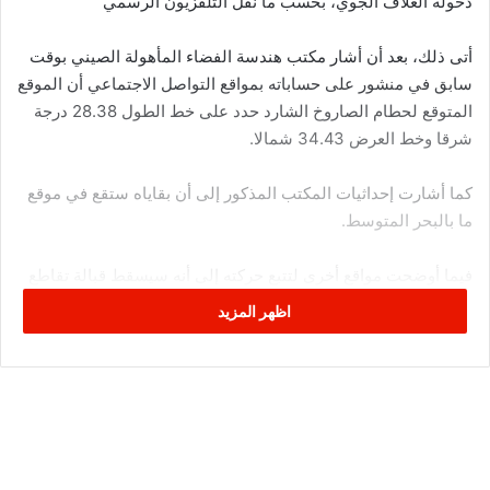
دخوله الغلاف الجوي، بحسب ما نقل التلفزيون الرسمي
أتى ذلك، بعد أن أشار مكتب هندسة الفضاء المأهولة الصيني بوقت
سابق في منشور على حساباته بمواقع التواصل الاجتماعي أن الموقع
المتوقع لحطام الصاروخ الشارد حدد على خط الطول 28.38 درجة
شرقا وخط العرض 34.43 شمالا.
كما أشارت إحداثيات المكتب المذكور إلى أن بقاياه ستقع في موقع
ما بالبحر المتوسط.
فيما أوضحت مواقع أخرى لتتبع حركته إلى أنه سيسقط قبالة تقاطع
الساحلين المصري والليبي.
اظهر المزيد