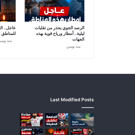
"
ت
ق
د
ي
الرصد الجوي يحذر من تقلبات
عاجل.. ال
م
ليلية.. أمطار ورياح قوية بهذه
للمناطق ا
إ
الجهات
منذ يومي
ح
منذ يومين
ت
ر
ا
م
ع
ل
و
ي
Last Modified Posts
ت
ة
م
ؤ
س
س