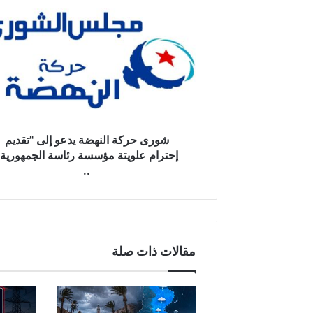
ش
و
ر
ى
ح
ر
ك
ة
ا
ل
شورى حركة النهضة يدعو إلى "تقديم
ن
إحترام علويتة مؤسسة رئاسة الجمهورية"
ه
..
ض
ة
ي
د
ع
مقالات ذات صلة
و
إ
ل
ى