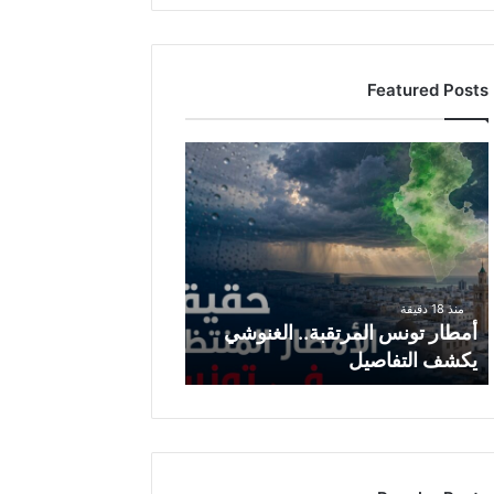
Featured Posts
أ
م
ط
ا
ر
ت
و
منذ 18 دقيقة
ن
أمطار تونس المرتقبة.. الغنوشي
س
يكشف التفاصيل
ا
ل
م
ر
ت
ق