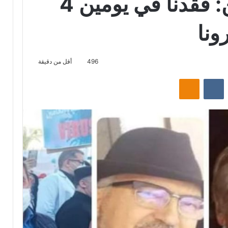
سمير عبد المومن: فقدنا في يومين 4
ونا
496
أقل من دقيقة
‏Reddit
‏VKontakte
Odnoklassniki