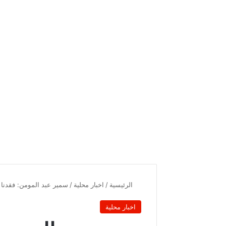
الرئيسية
/
اخبار محلية
/
سمير عبد المومن: فقدنا في يومين 4 أطب
اخبار محلية