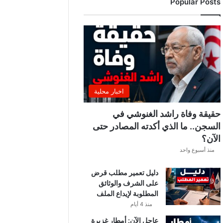
Popular Posts
ب
ة
.
.
ا
ل
غ
ن
و
اخبار محلية
ش
ي
حقيقة وفاة راشد الغنوشي في
ي
السجن.. ما الذي أكدته المصادر حتى
ك
الآن؟
ش
ف
منذ أسبوع واحد
ا
ل
دليل تعمير مطلب قرض
ت
على الشرف والوثائق
ف
المطلوبة لإيداع الملف
ا
منذ 4 أيام
ص
عاجل الآن: أمطار غزيرة
ي