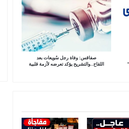
ص
ف
ا
ق
س
:
و
ف
ا
ة
صفاقس: وفاة رجل سُويعات بعد
ر
اللقاح..والتشريح يؤكد تعرضه لأزمة قلبية
ج
ل
سُ
و
ي
ع
ا
ت
ب
ع