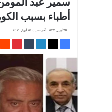
أطباء بسبب الكور
26 أبريل 2021
آخر تحديث: 26 أبريل 2021
فيسبوك
‫X
لينكدإن
‏Tumblr
بينتيريست