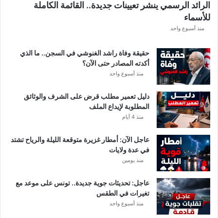
الرائد الرسمي ينشر تعيينات جديدة.. القائمة الكاملة
ق
للأسماء
ر
ع
منذ أسبوع واحد
ة
د
حقيقة وفاة راشد الغنوشي في السجن.. ما الذي
و
أكدته المصادر حتى الآن؟
ر
منذ أسبوع واحد
ي
أ
دليل تعمير مطلب قرض على الشرف والوثائق
ب
المطلوبة لإيداع الملف
ط
منذ 4 أيام
ا
ل
عاجل الآن: أمطار غزيرة متوقعة الليلة والرياح تشتد
إ
في عدة ولايات
ف
منذ يومين
ر
ي
ق
عاجل: تحديثات جوية جديدة.. تونس على موعد مع
ي
تغيرات في الطقس
ا
منذ أسبوع واحد