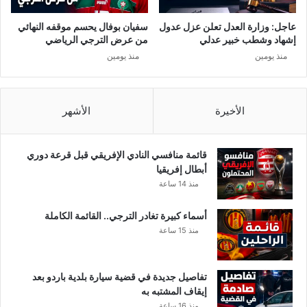
ة
ا
ر
ع
عاجل: وزارة العدل تعلن عزل عدول
سفيان بوفال يحسم موقفه النهائي
ب
ر
إشهاد وشطب خبير عدلي
من عرض الترجي الرياضي
ا
"
منذ يومين
منذ يومين
ن
.
ي
.
ة
م
ب
ف
الأخيرة
الأشهر
ش
ا
ر
ج
ب
آ
قائمة منافسي النادي الإفريقي قبل قرعة دوري
ه
ت
أبطال إفريقيا
ا
م
منذ 14 ساعة
ا
ث
ل
ي
أسماء كبيرة تغادر الترجي.. القائمة الكاملة
ش
ر
منذ 15 ساعة
ي
ة
خ
ر
تفاصيل جديدة في قضية سيارة بلدية باردو بعد
ا
إيقاف المشتبه به
ش
منذ 16 ساعة