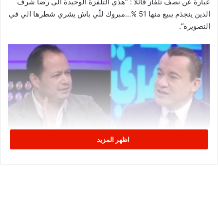
عبارة عن نصف تلفاز قائلا : “هذي التلفزة الوحيدة الّي رضا شرف
الدين ينجذم يبيع منها 51 %…مبروك للّي باش يشري شطرها الي في
التصويرة”.
اظهر المزيد