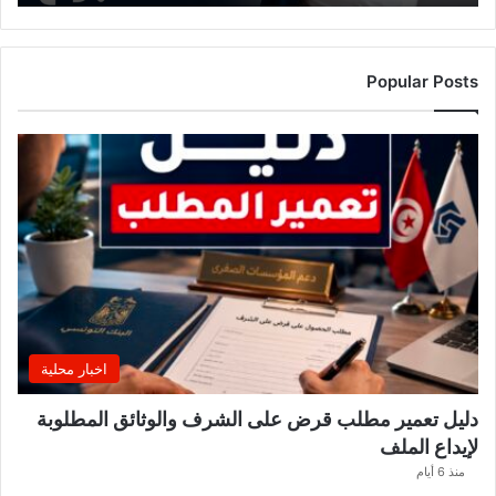
ه
ذ
ا
ا
Popular Posts
ل
أ
س
ب
و
ع
.
.
و
ه
ذ
ه
اخبار محلية
ا
ل
دليل تعمير مطلب قرض على الشرف والوثائق المطلوبة
ق
لإيداع الملف
ط
ا
منذ 6 أيام
ع