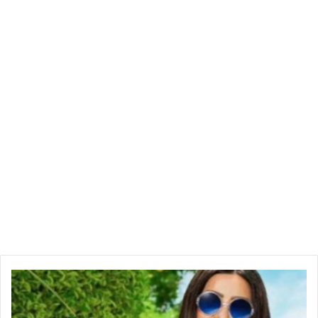
يرتقون الى المسؤولية”.
كما تابع طوبال، ان مجلس نواب الشعب شهد الخميس الماضي
تحركات غير عادية ولكنه لا ترتقي الى الانقلاب لأنه غير ممكن، وانه
كان هناك اجتماعين ونواب يخوضون في تقييم حالة الشغور في
منصب رئيس الدولة هل هو وقتي او دائم وشرح الفصلين 83 و 84
من الدستور، وفق تعبيره.
إ
ل
غ