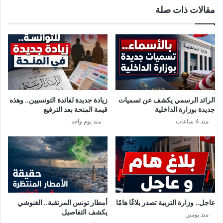
مقالات ذات صلة
ا
ج
ل
و
م
ي
ط
.
ر
.
ب
ن
ة
ه
ت
ا
س
ي
الرائد الرسمي يكشف عن تسميات
زيادة جديدة لفائدة التونسيين.. وهذه
ت
ة
جديدة بوزارة الداخلية
قيمة المنحة بعد الترفيع
غ
ا
منذ 4 ساعات
منذ يوم واحد
ي
س
ث
ب
و
ع
م
ل
ت
ه
عاجل.. وزارة التربية تصدر بلاغًا هامًا
أمطار تونس المرتقبة.. الغنوشي
ب
يكشف التفاصيل
منذ يومين
ة