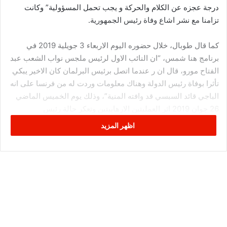
درجة عجزه عن الكلام والحركة و يجب تحمل المسؤولية” وكانت
تزامنا مع نشر اشاع وفاة رئيس الجمهورية.
كما قال طوبال، خلال حضوره اليوم الاربعاء 3 جويلية 2019 في
برنامج هنا شمس، “ان النائب الاول لرئيس ملجس نواب الشعب عبد
الفتاح مورو، قال ان ر عندما اتصل برئيس البرلمان كان الاخير يبكي
تأثرا بوفاة رئيس الدولة وهناك معلومات وردت له من فرنسا على انه
الباجي قائد السبسي قد وافته المنية”، وذلك يوم الخميس الماضي
26 جوان 2019 اثر العمليتين الارهابيتين وتعكر حالة رئيس
الجمهورية.
اظهر المزيد
وشدد رئيس كتلة ندا تونس البرلمانية، أن هناك نوابا من حركة النهضة
وكتلة الائتلاف الوطني دعوا، الخميس الماضي، الى اجتماع عاجل
ومعاينة الشغورين في منصبي رئيس الجمهورية ورئيس مجلس نواب
الشعب.
وقال طوبال “انا كنت اول من اتصل بمحمد الناصر وقمت باعلامه بما
حصل داخل المجلس.. وما حصل كان تصرفات من نواب هواة لا