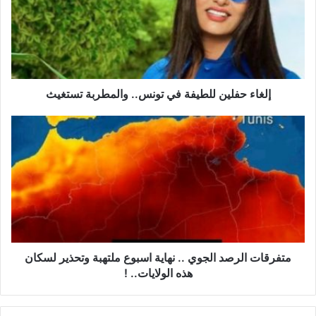
ا
ء
ح
ف
ل
ي
ن
إلغاء حفلين للطيفة في تونس.. والمطربة تستغيث
ل
ل
م
ط
ت
ي
ف
ف
ر
ة
ق
ف
ا
ي
ت
ت
ا
و
ل
ن
ر
متفرقات الرصد الجوي .. نهاية اسبوع ملتهبة وتحذير لسكان
س
ص
هذه الولايات.. !
.
د
.
ا
و
ل