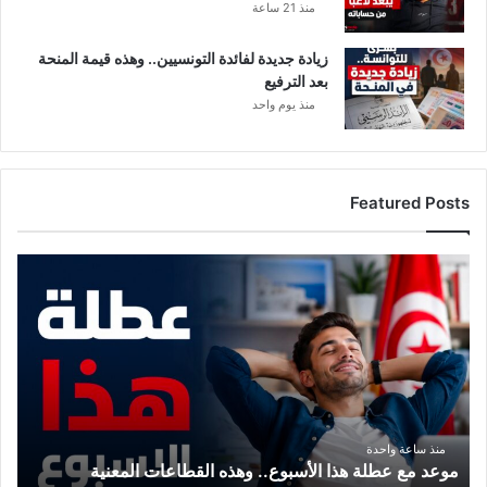
ت
منذ 21 ساعة
.
.
زيادة جديدة لفائدة التونسيين.. وهذه قيمة المنحة
!
بعد الترفيع
منذ يوم واحد
Featured Posts
م
و
ع
د
م
ع
ع
ط
ل
منذ ساعة واحدة
موعد مع عطلة هذا الأسبوع.. وهذه القطاعات المعنية
ة