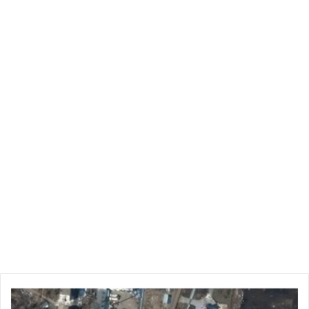
مخابرات
بريطانيا