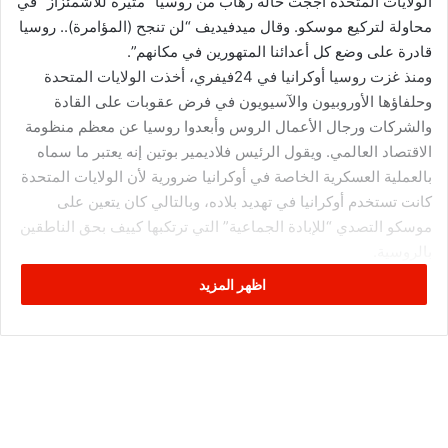
الولايات المتحدة أججت حالة رهاب من روسيا “مثيرة للاشمئزاز” في
محاولة لتركيع موسكو. وقال ميدفيديف “لن تنجح (المؤامرة).. روسيا
قادرة على وضع كل أعدائنا المتهورين في مكانهم”.
ومنذ غزت روسيا أوكرانيا في 24فيفري، أخذت الولايات المتحدة
وحلفاؤها الأوروبيون والآسيويون في فرض عقوبات على القادة
والشركات ورجال الأعمال الروس وأبعدوا روسيا عن معظم منظومة
الاقتصاد العالمي. ويقول الرئيس فلاديمير بوتين إنه يعتبر ما سماه
بالعملية العسكرية الخاصة في أوكرانيا ضرورية لأن الولايات المتحدة
كانت تستخدم أوكرانيا في تهديد بلاده، وبالتالي كان يتعين على
موسكو التصدي “للإبادة الجماعية” التي ترتكبها كييف بحق الناطقين
بالروسية.
اظهر المزيد