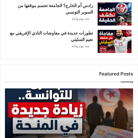
رادس أم الخارج؟ الجامعة تحسم موقفها من
السوبر التونسي
منذ يوم واحد
تطورات جديدة في مفاوضات النادي الإفريقي مع
نعيم السليتي
منذ يوم واحد
Featured Posts
زيادة
جديدة
لفائدة
التونسيين..
وهذه
قيمة
المنحة
بعد