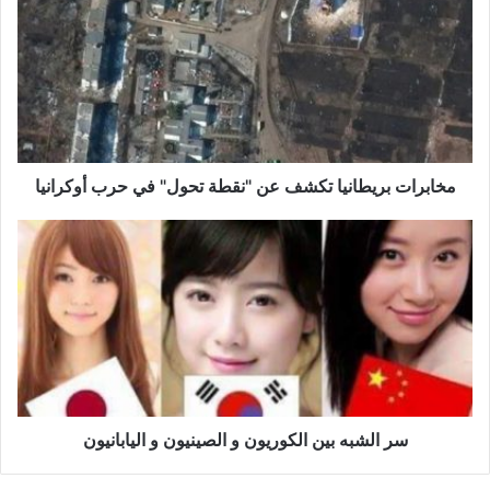
تكشف
عن
"نقطة
تحول"
في
حرب
أوكرانيا
مخابرات بريطانيا تكشف عن "نقطة تحول" في حرب أوكرانيا
سر
الشبه
بين
الكوريون
و
الصينيون
و
اليابانيون
سر الشبه بين الكوريون و الصينيون و اليابانيون