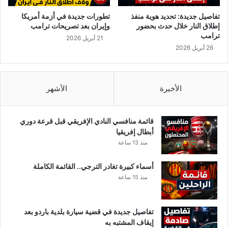
ا
ب
تفاصيل جديدة: تحديد هوية منفذ
تطورات جديدة في أزمة أمريكا
ك
إطلاق النار خلال حدث بحضور
وإيران بعد تصريحات ترامب
و
ترامب
21 أبريل 2026
ر
26 أبريل 2026
و
ن
ا
الأخيرة
الأشهر
قائمة منافسي النادي الإفريقي قبل قرعة دوري
أبطال إفريقيا
منذ 13 ساعة
أسماء كبيرة تغادر الترجي.. القائمة الكاملة
منذ 15 ساعة
تفاصيل جديدة في قضية سيارة بلدية باردو بعد
إيقاف المشتبه به