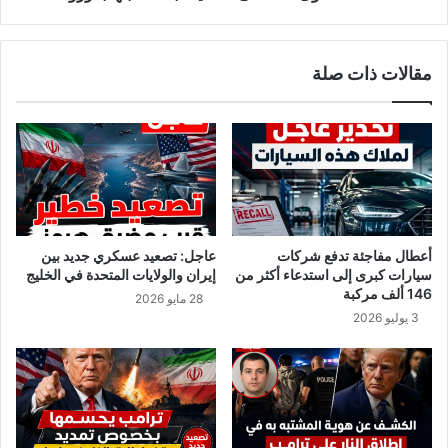
ة
ى
ا
م
ل
ص
مقالات ذات صلة
ق
ط
م
ف
ا
ى
ش
ت
س
ت
غ
ي
ث
أعطال مفاجئة تدفع شركات
عاجل: تصعيد عسكري جديد بين
ب
سيارات كبرى إلى استدعاء أكثر من
إيران والولايات المتحدة في الخليج
ع
146 ألف مركبة
28 مايو 2026
د
3 يوليو 2026
ا
ص
ا
ب
ت
ه