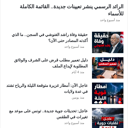
ل
الرائد الرسمي ينشر تعيينات جديدة.. القائمة الكاملة
ق
للأسماء
ر
ع
منذ أسبوع واحد
ة
د
حقيقة وفاة راشد الغنوشي في السجن.. ما الذي
و
أكدته المصادر حتى الآن؟
ر
منذ أسبوع واحد
ي
أ
دليل تعمير مطلب قرض على الشرف والوثائق
ب
المطلوبة لإيداع الملف
ط
منذ 4 أيام
ا
ل
عاجل الآن: أمطار غزيرة متوقعة الليلة والرياح تشتد
إ
في عدة ولايات
ف
منذ يومين
ر
ي
ق
عاجل: تحديثات جوية جديدة.. تونس على موعد مع
ي
تغيرات في الطقس
ا
منذ أسبوع واحد