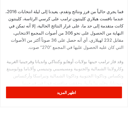
فما يجري حالياً من فرز ونتائج وتقدم، يعيدنا إلى ليلة انتخابات 2016،
عندما نافست هيلاري كلينتون ترامب على كرسي الرئاسة، كلينتون
كانت متقدمة إلى حد ما، على غرار النتائج الحالية، إلا أنه تمكن في
النهاية من الحصول على نحو 306 من أصوات المجمع الانتخابي،
مقابل 232 لهيلاري، أي أنه حصل على 36 صوتاً أكثر من الأصوات
التي كان عليه الحصول عليها في المجمع “270” صوت.
وقد فاز ترامب حينها بولايات أوهايو وكنتاكي وانديانا وفرجينيا الغربية
وكارولاينا الشمالية والجنوبية ومسيسيبي وتينيسي وألاباما ووايومينغ
وتكساس وداكوتا الجنوبية وداكوتا الشمالية ونبراسكا وأركنساس
ومونتانا، وفلوريدا وآيوا، وحققت منافسته فوزا في فيرجينيا
وماساشوستس وميريلاند ونيوجيرسي وديلاوير ورود آيلاند وإلينوي
اظهر المزيد
ونيويورك وكونكتيكت ونيفادا.
وقيل وقتها، إن هذه هي المرة الرابعة بعد الأعوام 1876، و1888،
2000 التي يفشل فيها الفائز بالتصويت الشعبي بالفوز بتصويت
المجمع الانتخاب.