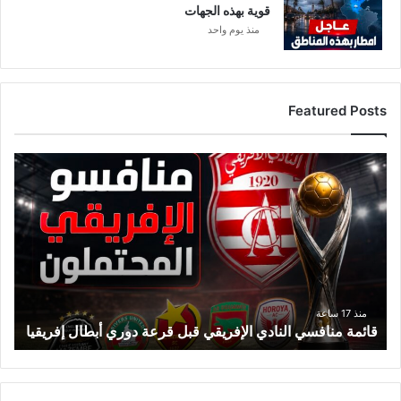
قوية بهذه الجهات
منذ يوم واحد
Featured Posts
ق
ا
ئ
م
ة
م
ن
ا
ف
منذ 17 ساعة
قائمة منافسي النادي الإفريقي قبل قرعة دوري أبطال إفريقيا
س
ي
ا
ل