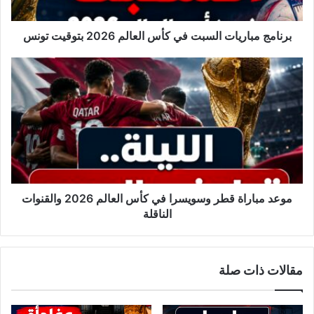
ب
ا
ر
برنامج مباريات السبت في كأس العالم 2026 بتوقيت تونس
ي
ا
م
ت
و
ا
ع
ل
د
س
م
ب
ب
ت
ا
ف
ر
ي
ا
ك
ة
موعد مباراة قطر وسويسرا في كأس العالم 2026 والقنوات
أ
ق
الناقلة
س
ط
ا
ر
ل
و
مقالات ذات صلة
ع
س
ا
و
ل
ي
م