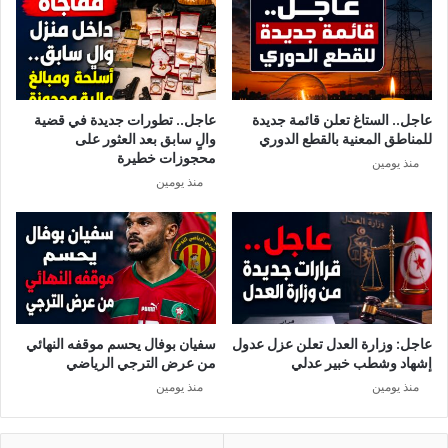
س
2
ر
0
ا
2
ف
6
ي
ب
ك
عاجل.. الستاغ تعلن قائمة جديدة
عاجل.. تطورات جديدة في قضية
ت
أ
للمناطق المعنية بالقطع الدوري
والٍ سابق بعد العثور على
و
س
محجوزات خطيرة
منذ يومين
ق
ا
منذ يومين
ي
ل
ت
ع
ت
ا
و
ل
ن
م
س
2
0
2
عاجل: وزارة العدل تعلن عزل عدول
سفيان بوفال يحسم موقفه النهائي
6
إشهاد وشطب خبير عدلي
من عرض الترجي الرياضي
و
منذ يومين
منذ يومين
ا
ل
ق