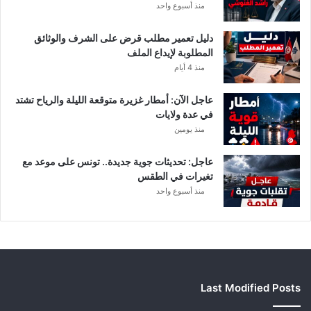
منذ أسبوع واحد
ي
أ
دليل تعمير مطلب قرض على الشرف والوثائق
ب
المطلوبة لإيداع الملف
ط
منذ 4 أيام
ا
ل
عاجل الآن: أمطار غزيرة متوقعة الليلة والرياح تشتد
إ
في عدة ولايات
ف
منذ يومين
ر
ي
ق
عاجل: تحديثات جوية جديدة.. تونس على موعد مع
ي
تغيرات في الطقس
ا
منذ أسبوع واحد
Last Modified Posts