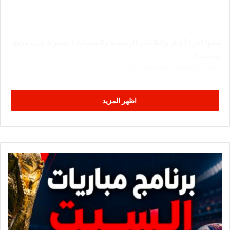
تابعوا آخر الأخبار والبلاغات الرسمية والتغطيات الحصرية على موقع
تونيميديا:
https://www.tunimedia.tn/ar
اظهر المزيد
ب
ر
ن
ا
م
ج
م