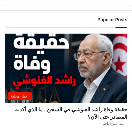
ج
؟
ا
Popular Posts
ل
ج
ا
م
ع
ة
ت
ح
س
م
م
و
اخبار محلية
ق
ف
حقيقة وفاة راشد الغنوشي في السجن.. ما الذي أكدته
ه
المصادر حتى الآن؟
ا
م
منذ أسبوع واحد
ن