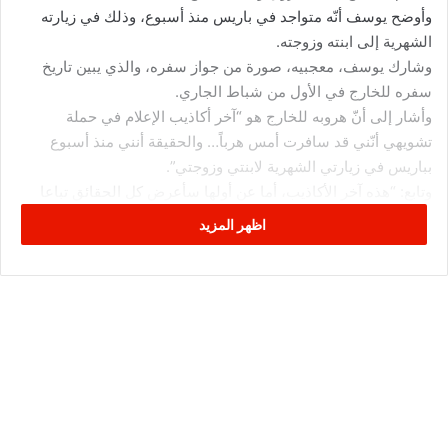
وأوضح يوسف أنّه متواجد في باريس منذ أسبوع، وذلك في زيارته
الشهرية إلى ابنته وزوجته.
وشارك يوسف، معجبيه، صورة من جواز سفره، والذي يبين تاريخ
سفره للخارج في الأول من شباط الجاري.
وأشار إلى أنّ هروبه للخارج هو “آخر أكاذيب الإعلام في حملة
تشويهي أنّني قد سافرت أمس هرباً… والحقيقة أنني منذ أسبوع
بباريس في زيارتي الشهرية لابنتي وزوجتي”.
وتابع: “هذه آخر الأكاذيب، أما عن أولها سأعرض كل الحقائق تباعا
علي الرأي العام، والذي هو صاحب الحق الوحيد”.
اظهر المزيد