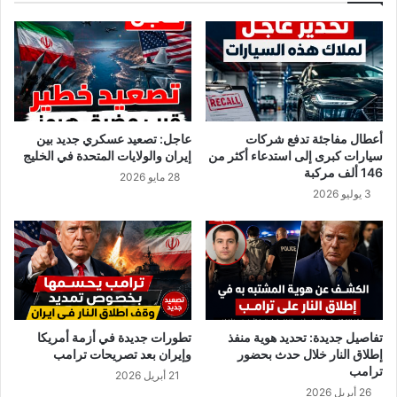
ج
ا
ه
ل
ا
س
ت
ج
ن
أعطال مفاجئة تدفع شركات
عاجل: تصعيد عسكري جديد بين
سيارات كبرى إلى استدعاء أكثر من
إيران والولايات المتحدة في الخليج
146 ألف مركبة
28 مايو 2026
3 يوليو 2026
تفاصيل جديدة: تحديد هوية منفذ
تطورات جديدة في أزمة أمريكا
إطلاق النار خلال حدث بحضور
وإيران بعد تصريحات ترامب
ترامب
21 أبريل 2026
26 أبريل 2026