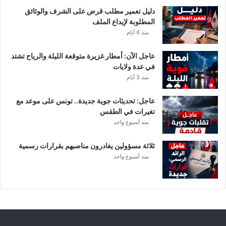
ا
دليل تعمير مطلب قرض على الشرف والوثائق
ل
المطلوبة لإيداع الملف
س
منذ 4 أيام
و
ب
عاجل الآن: أمطار غزيرة متوقعة الليلة والرياح تشتد
ر
في عدة ولايات
ا
منذ 3 أيام
ل
ت
عاجل: تحديثات جوية جديدة.. تونس على موعد مع
و
تغيرات في الطقس
ن
منذ أسبوع واحد
س
ي
ثلاثة مسؤولين يغادرون مناصبهم بقرارات رسمية
منذ أسبوع واحد