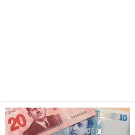
ر
س
م
ي