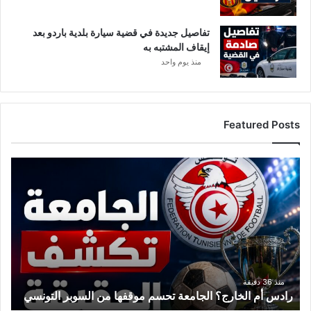
تفاصيل جديدة في قضية سيارة بلدية باردو بعد
إيقاف المشتبه به
منذ يوم واحد
Featured Posts
ر
ا
د
س
أ
م
ا
ل
خ
منذ 36 دقيقة
رادس أم الخارج؟ الجامعة تحسم موقفها من السوبر التونسي
ا
ر