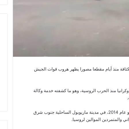
كثافة منذ أيام مقطعا مصورا يظهر هروب قوات الجيش
وكرانيا منذ الحرب الروسية، وهو ما كشفته خدمة وكالة
.
وبينت الوكالة أن المقطع المصور يعود إلى مايو عام 2014، في مدينة ماريوبول الساحلية جنوب شرق
اني والمتمردين الموالين لروسيا.