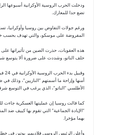
ودخلت الحرب الروسية الأوكرانية أسبوعها الرا
تضع حدا للمعارك.
ورغم جولات التفاوض بين روسيا وأوكرانيا، تستم
المفروضة على موسكو، والتي تهدف بحسب خبرا
هذه العقوبات، حذرت الصين من تأثيراتها على 
حلف الناتو، وشددت على ضرورة ألا يتوسع شر
وقبيل
أمنها وإزاحة ما أسمتهم “النازيين”، وذلك ف
الأطلسي “الناتو”، الذي يرغب في التوسع شرقا
كما قالت روسيا إن عمليتها العسكرية جاءت ل
“الإبادة الجماعية” التي تقوم بها كييف ضد ال
بهما مؤخرا.
وأعلن الرئيس الروسي فلاديمير بوتين في خطاب