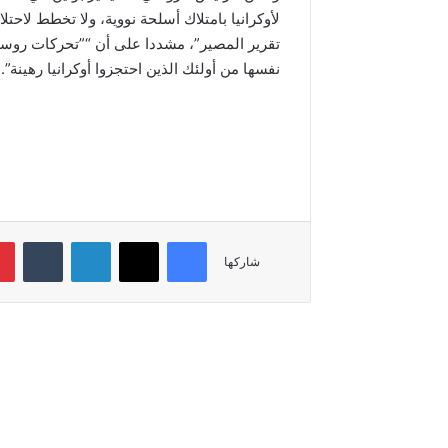
لأوكرانيا بامتلاك أسلحة نووية، ولا تخطط لاحت
تقرير المصير”، مشددا على أن “”تحركات روسيا
نفسها من أولئك الذين احتجزوا أوكرانيا رهينة”.
فيسبوك
‫X
لينكدإن
شاركها