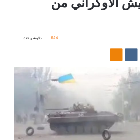
ش الأوكراني من
544
دقيقة واحدة
ت
Odnoklassniki