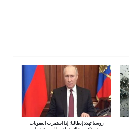
روسيا
تهدد
إيطاليا:
إذا
استمرت
العقوبات
فستكون
هناك
عواقب
لا
روسيا تهدد إيطاليا: إذا استمرت العقوبات
رجعة