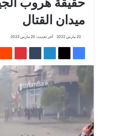
حقيقة هروب الجي
ميدان القتال
20 مارس 2022
آخر تحديث: 20 مارس 2022
فيسبوك
‫X
لينكدإن
بينتيريس