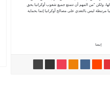
لالها، ولكن “من المهم أن تتمتع جميع شعوب أوكرانيا بحق
 مرتبطة ليس بالتعدي على مصالح أوكرانيا إنما بحماية
إتبعنا
بينتيريست
Odnoklassniki
‫Pocket
مشاركة عبر البريد
طباعة