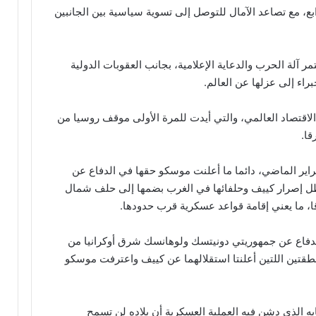
بع، مع تصاعد الآمال للتوصل إلى تسوية سياسية بين الجانبين
ر آلة الحرب والدعاية الإعلامية، بجانب العقوبات الدولية
ء إلى عزلها عن العالم.
الاقتصاد العالمي، والتي أيدت للمرة الأولى موقف روسيا من
قا.
 بدء الحرب الروسية الأوكرانية في 24 فبراير الماضي، دائما ما أعلنت موسكو حقها في الدفاع عن
ي ظل إصرار كييف وحلفائها في الغرب بضمها إلى حلف شمال
، ما يعني إقامة قواعد عسكرية قرب حدودها.
لدفاع عن جمهوريتي دونيتسك ولوهانسك شرق أوكرانيا من
منطقتين اللتين أعلنتا استقلالهما عن كييف واعترفت موسكو
ه الذي دشن فيه العملية العسكرية أن بلاده لن تسمح