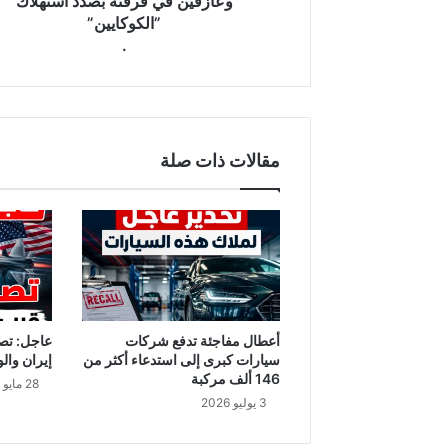
وعازفين في فرقته بصدد استهلاك
.
”الكوكايين”
.
مقالات ذات صلة
أعطال مفاجئة تدفع شركات
عاجل: تص
سيارات كبرى إلى استدعاء أكثر من
إيران والو
146 ألف مركبة
28 مايو 2026
3 يوليو 2026