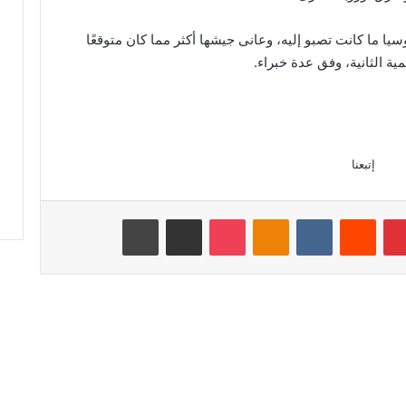
يا ما كانت تصبو إليه، وعانى جيشها أكثر مما كان متوقعًا
ية الثانية، وفق عدة خبراء.
إتبعنا
بينتيريست
Odnoklassniki
‫Pocket
مشاركة عبر البريد
طباعة