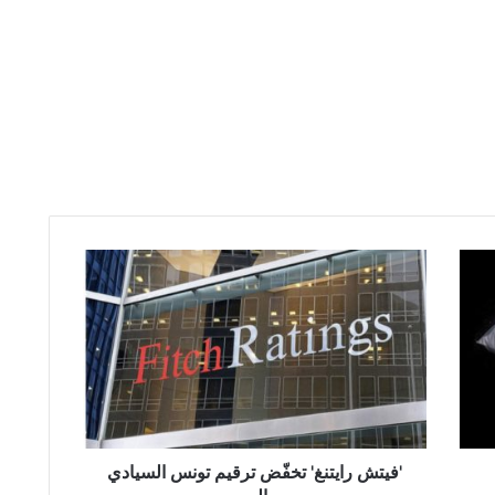
'فيتش
رايتنغ'
تخفّض
ترقيم
تونس
السيادي
إلى
'فيتش رايتنغ' تخفّض ترقيم تونس السيادي