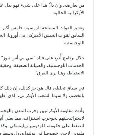
من يعارضه. وإن دلّ هذا على شيء فهو يدل 
الأوكرانية الحالية.
وتعتبر القوات المسلحة الروسية، خامس أكبر جي
السابق لقوات الجيش الأميركي في أوروبا، الجن
اللوجيستية.
خلال برنامج أُذيع على قناة “سي بي أس نيوز
الخدمات اللوجستية، والصيانة الضعيفة، وحقيقة
الانضباط، وهنا نرى الفرق”.
في سياق تحليله، قال هودجز كذلك، إن ذلك كله
بالخصم، ولا سيما الشعب الأوكراني، الذي أظه
وأدت مقاومة الأوكرانيين وحرب المدن والهجما
لاستراتيجيتهم نحوحرب استنزاف، مما يعني أن
للضغط على حكومة، فلودومير زيلينسكي، وكذلك 
مليوني لاجئ، خصوصا في بولندا ودول وسط وش