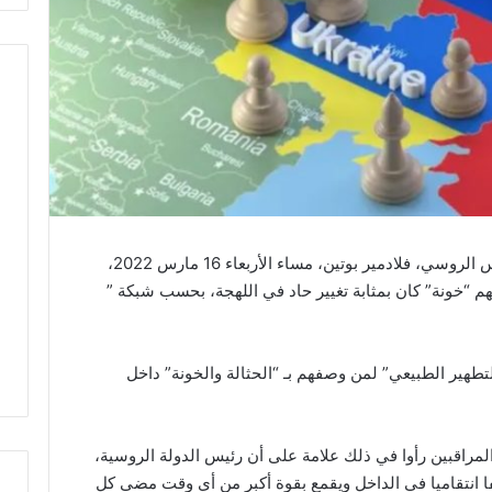
إن الخطاب الستاليني الناري الذي ألقاه الرئيس الروسي، فلادمير بوتين، مساء الأربعاء 16 مارس 2022،
 “خونة” كان بمثابة تغيير حاد في اللهجة، بحسب شبكة ”
طهير الطبيعي” لمن وصفهم بـ “الحثالة والخونة” داخل
 المراقبين رأوا في ذلك علامة على أن رئيس الدولة الروسية،
فا انتقاميا في الداخل ويقمع بقوة أكبر من أي وقت مضى كل