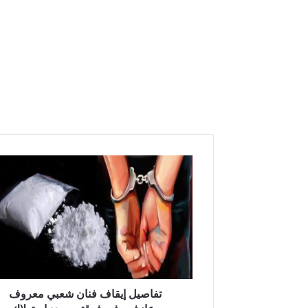
تفاصيل
إيقاف
فنان
شعبي
معروف
وعازفين
في
فرقته
بصدد
استهلاك
تفاصيل إيقاف فنان شعبي معروف
”الكوكايين”