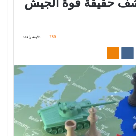
شف حقيقة قوة الجيش
789
دقيقة واحدة
ت
Odnoklassniki