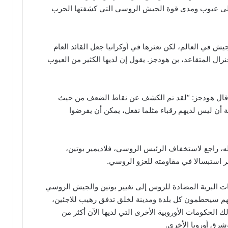
على عيوب ومدى قوة الجيش الروسي التي كشفتها الحرب
ش في العالم، لكن تعثرها في أوكرانيا جعل القائد العام
رال المتقاعد، بن هودجز. يقول إن لديها الكثير من العيوب
” قال هودجز: “لقد تم الكشف عن نقاط الضعف من حيث
 أن ليس لديهم رقباء مثلما نفعل، يمكن أن يفرضوا
، راجع لاستخفاف الرئيس الروسي، فلاديمير بوتين،
ر استبسالا في مقاومته للغزو الروسي.
ت البرية المضادة للروس إلى تغيير بوتين والجيش الروسي
هم سيحطمون كل بلدة ومدينة لخلق تدفق رهيب للاجئين،
الحكومات الأوروبية الأخرى التي لديها الآن أكثر من
رق أوروبا الأخرى.