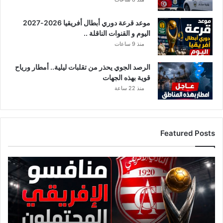
ا
ص
موعد قرعة دوري أبطال أفريقيا 2026-2027
ي
اليوم و القنوات الناقلة ..
ل
منذ 9 ساعات
الرصد الجوي يحذر من تقلبات ليلية.. أمطار ورياح
قوية بهذه الجهات
منذ 22 ساعة
Featured Posts
ق
ا
ئ
م
ة
م