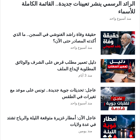
الرائد الرسمي ينشر تعيينات جديدة.. القائمة الكاملة
ق
للأسماء
ر
ع
منذ أسبوع واحد
ة
د
حقيقة وفاة راشد الغنوشي في السجن.. ما الذي
و
أكدته المصادر حتى الآن؟
ر
منذ أسبوع واحد
ي
أ
دليل تعمير مطلب قرض على الشرف والوثائق
ب
المطلوبة لإيداع الملف
ط
منذ 3 أيام
ا
ل
عاجل: تحديثات جوية جديدة.. تونس على موعد مع
إ
تغيرات في الطقس
ف
منذ أسبوع واحد
ر
ي
ق
عاجل الآن: أمطار غزيرة متوقعة الليلة والرياح تشتد
ي
في عدة ولايات
ا
منذ يومين