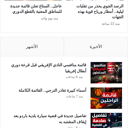
د
م
الرصد الجوي يحذر من تقلبات
عاجل.. الستاغ تعلن قائمة جديدة
ا
ا
ليلية.. أمطار ورياح قوية بهذه
للمناطق المعنية بالقطع الدوري
ل
ل
الجهات
منذ يوم واحد
ج
ي
منذ 22 ساعة
م
ة
ل
ي
1
الأخيرة
الأشهر
0
0
9
قائمة منافسي النادي الإفريقي قبل قرعة دوري
ح
أبطال إفريقيا
ا
منذ 6 ساعات
ل
ة
أسماء كبيرة تغادر الترجي.. القائمة الكاملة
.
منذ 7 ساعات
.
ا
ل
تفاصيل جديدة في قضية سيارة بلدية باردو بعد
ت
إيقاف المشتبه به
ف
منذ 8 ساعات