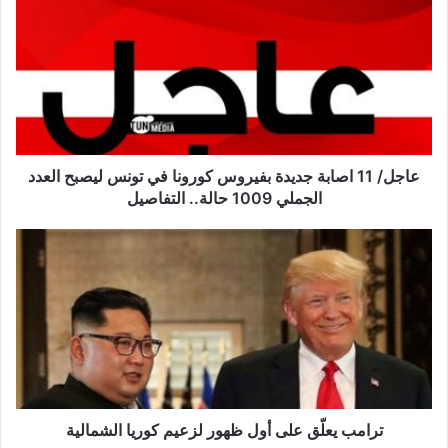
ا
ج
ل
/
1
1
ا
ص
ا
عاجل/ 11 اصابة جديدة بفيروس كورونا في تونس ليصبح العدد
ب
الجملي 1009 حالة.. التفاصيل
ة
ج
ت
د
ر
ي
ا
د
م
ة
ب
ب
ي
ف
ع
ي
لّ
ر
ق
و
ع
ترامب يعلّق على أول ظهور لزعيم كوريا الشمالية
س