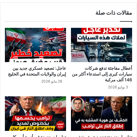
ر
ا
مقالات ذات صلة
ا
ل
ل
م
و
ل
ا
ي
ف
و
ي
ن
ا
ي
ل
ر
ج
ة
أعطال مفاجئة تدفع شركات
عاجل: تصعيد عسكري جديد بين
د
و
سيارات كبرى إلى استدعاء أكثر من
إيران والولايات المتحدة في الخليج
ي
ا
146 ألف مركبة
28 مايو 2026
د
ح
3 يوليو 2026
ع
ص
ل
ل
ى
ع
ه
ل
ذ
ى
ه
3
ا
1
ل
5
تفاصيل جديدة: تحديد هوية منفذ
تطورات جديدة في أزمة أمريكا