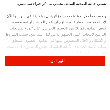
بسبب حالته الصحية السيئة، بحسب ما ذكر خبراء سياسيين.
وبحسب ما ذكرت عدة صحف جزائرية أن بوتفليقة في سويسرا الآن
لإجراء فحوصات طبية، ويستلزم أن يقدم المرشح أوراقه بنفسه،
فتنص المادة رقم 28 من الدستور الجزائري على “تودع تصريحات
الترشح لانتخاب رئيس الجمهورية من قبل المترشح، حسب الشروط
والأشكال والآجال المنصوص عليها في القانون العضوي المتعلق
بنظام الانتخابات، لدى الأمانة العامة للمجلس الدستوري التي تُثبت
تسلّمها إياها بوصل”.
اظهر المزيد
يذكر أن بوتفليقة في سويسرا الآن ولم تعلن مصادر رسمية موعد
عودته إلى البلاد، وذلك بعد أن أعلن التلفزيون السويسري العام، أن
بوتفليقة موجود بالمستشفى الجامعي في جنيف.