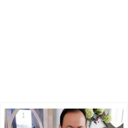
بوتفليقة
ه
ذ
ا