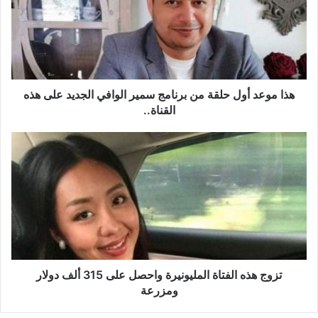
م
و
ع
د
أ
و
ل
هذا موعد أول حلقة من برنامج سمير الوافي الجديد على هذه
ح
القناة..
ل
ق
ت
ة
ز
م
و
ن
ج
ب
ه
ر
ذ
ن
ه
ا
ا
م
ل
ج
ف
تزوج هذه الفتاة المليونيرة واحصل على 315 ألف دولار
س
ت
ومزرعة
م
ا
ي
ة