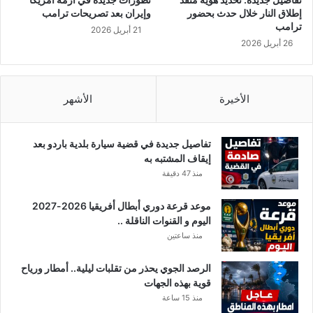
ق
أ
إطلاق النار خلال حدث بحضور
وإيران بعد تصريحات ترامب
ن
ل
ترامب
21 أبريل 2026
ا
ف
26 أبريل 2026
ة
د
.
و
.
ل
ا
الأخيرة
الأشهر
ر
و
م
تفاصيل جديدة في قضية سيارة بلدية باردو بعد
ز
إيقاف المشتبه به
ر
منذ 47 دقيقة
ع
ة
موعد قرعة دوري أبطال أفريقيا 2026-2027
اليوم و القنوات الناقلة ..
منذ ساعتين
الرصد الجوي يحذر من تقلبات ليلية.. أمطار ورياح
قوية بهذه الجهات
منذ 15 ساعة