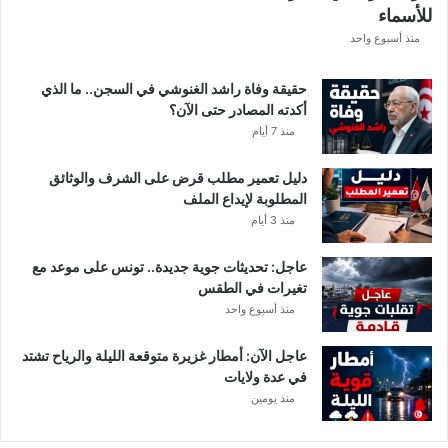
للأسماء
ر
د
منذ أسبوع واحد
و
ب
حقيقة وفاة راشد الغنوشي في السجن.. ما الذي
ع
أكدته المصادر حتى الآن؟
د
منذ 7 أيام
إ
ي
دليل تعمير مطلب قرض على الشرف والوثائق
ق
المطلوبة لإيداع الملف
ا
منذ 3 أيام
ف
ا
عاجل: تحديثات جوية جديدة.. تونس على موعد مع
ل
تغيرات في الطقس
م
منذ أسبوع واحد
ش
ت
ب
عاجل الآن: أمطار غزيرة متوقعة الليلة والرياح تشتد
ه
في عدة ولايات
ب
منذ يومين
ه