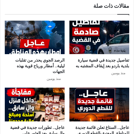
مقالات ذات صلة
ن
س
ك
إ
ا
ف
ل
ر
ز
ي
ي
ق
ت
ي
و
ا
ن
2
تفاصيل جديدة في قضية سيارة
الرصد الجوي يحذر من تقلبات
ة
0
بلدية باردو بعد إيقاف المشتبه به
ليلية.. أمطار ورياح قوية بهذه
ل
1
الجهات
منذ يومين
ل
9
منذ يومين
ش
:
ي
م
خ
ب
ة
ا
م
ر
و
ا
ز
ة
ة
ت
عاجل.. الستاغ تعلن قائمة جديدة
عاجل.. تطورات جديدة في قضية
و
للمناطق المعنية بالقطع الدوري
والٍ سابق بعد العثور على