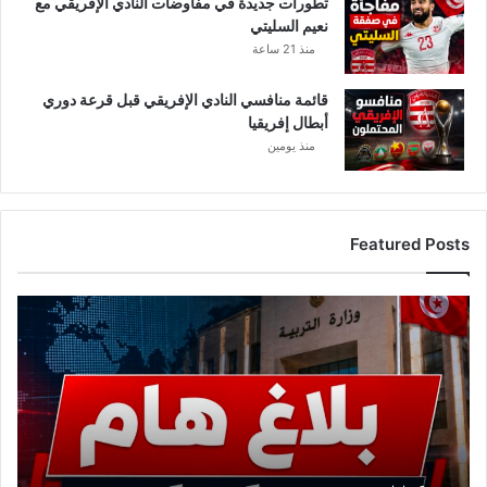
تطورات جديدة في مفاوضات النادي الإفريقي مع
ن
نعيم السليتي
ا
منذ 21 ساعة
ق
ل
ة
قائمة منافسي النادي الإفريقي قبل قرعة دوري
.
أبطال إفريقيا
.
منذ يومين
Featured Posts
ع
ا
ج
ل
.
.
و
ز