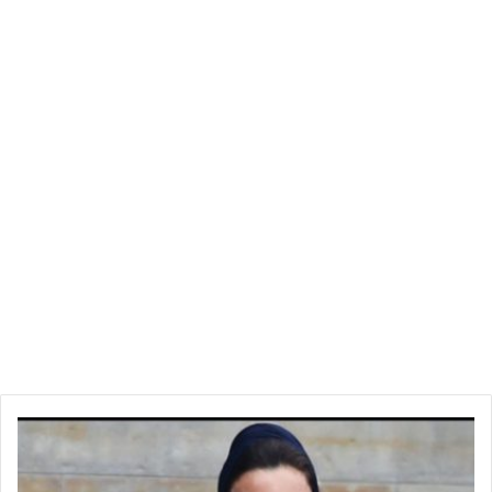
م
ج
م