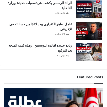
الرائد الرسمي يكشف عن تسميات جديدة بوزارة
ر
ن
الداخلية
أ
ا
منذ 6 ساعات
س
ب
ا
س
عاجل: ماهر الكنزاري يبعد لاعبًا من حساباته في
ل
ب
الإفريقي
س
ب
ن
منذ 23 ساعة
غ
ة
ي
ا
زيادة جديدة لفائدة التونسيين.. وهذه قيمة المنحة
ب
بعد الترفيع
ط
منذ يوم واحد
ب
ي
ب
م
Featured Posts
خ
ت
ص
م
و
ع
د