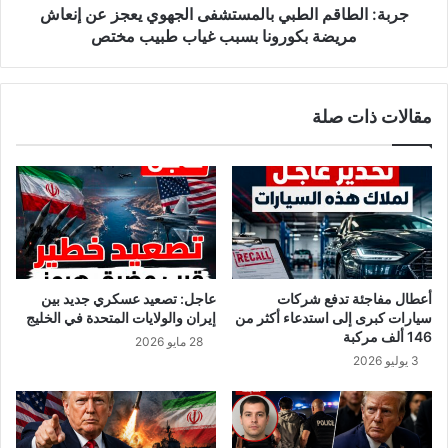
ل
ق
جربة: الطاقم الطبي بالمستشفى الجهوي يعجز عن إنعاش
س
م
مريضة بكورونا بسبب غياب طبيب مختص
تُ
ا
ح
ل
س
ط
مقالات ذات صلة
ب
ب
ك
ي
ع
ب
ط
ا
ل
ل
خ
م
ا
س
ل
ت
ص
ش
أعطال مفاجئة تدفع شركات
عاجل: تصعيد عسكري جديد بين
ة
ف
سيارات كبرى إلى استدعاء أكثر من
إيران والولايات المتحدة في الخليج
أ
ى
146 ألف مركبة
28 مايو 2026
و
ا
3 يوليو 2026
ق
ل
ر
ج
و
ه
ض
و