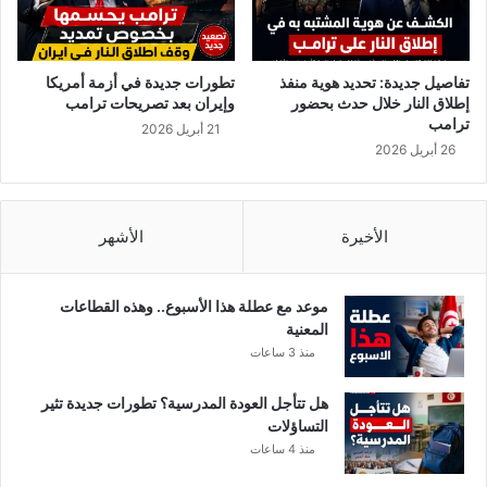
تُ
ي
ر
ي
ج
ع
ع
ج
تفاصيل جديدة: تحديد هوية منفذ
تطورات جديدة في أزمة أمريكا
ك
ز
إطلاق النار خلال حدث بحضور
وإيران بعد تصريحات ترامب
س
ع
ترامب
21 أبريل 2026
ا
ن
26 أبريل 2026
ع
إ
ا
ن
ت
ع
إ
ا
الأخيرة
الأشهر
ض
ش
ا
م
ف
ر
موعد مع عطلة هذا الأسبوع.. وهذه القطاعات
ي
ي
المعنية
ة
ض
منذ 3 ساعات
أ
ة
و
ب
هل تتأجل العودة المدرسية؟ تطورات جديدة تثير
ك
ك
التساؤلات
م
و
منذ 4 ساعات
ن
ر
ح
و