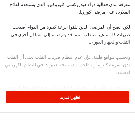
معرفة مدى فعالية دواء هيدروكسي كلوروكين، الذي يستخدم لعلاج
الملاريا، على مرضى كورونا.
لكن اتضح أن المرضى الذين تلقوا جرعة كبيرة من الدواء أصبحت
ضربات قلبهم غير منتظمة، مما قد يعرضهم إلى مشاكل أخرى في
القلب والجهاز الدوري.
وبحسب مواقع طبية، فإن عدم انتظام ضربات القلب يعني أن القلب
يدق بسرعة كبيرة أو ببطء شديد، نتيجة تغييرات في النظام الكهربائي
لعضلته.
وسيؤدي هذا الأمر إلى عدم قدرة القلب على ضخ الدم بكفاءة، وهو
ما يؤدي بدوره إلى ضعف الدورة الدموية في الجسم، ومن الممكن
اظهر المزيد
أن يتطور الوضع إلى خطر فشل القلب أو السكتة القلبية.
لكن الباحثين أشاروا إلى أنه “لم يكن هناك ما يكفي من المرضى من
أجل التوصل إلى استنتاجات حول ما إذا كان هيدروكسي كلوروكين
فعالا في الحالات الشديدة لمرضى كورونا”.