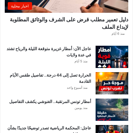
ه
اخبار محلية
ا
ل
دليل تعمير مطلب قرض على الشرف والوثائق المطلوبة
ق
لإيداع الملف
ط
ا
منذ 6 أيام
ع
ا
عاجل الآن: أمطار غزيرة متوقعة الليلة والرياح تشتد
ت
في عدة ولايات
ا
منذ 5 أيام
ل
م
الحرارة تصل إلى 44 درجة.. تفاصيل طقس الأيام
ع
القادمة
ن
منذ أسبوع واحد
ي
ة
أمطار تونس المرتقبة.. الغنوشي يكشف التفاصيل
منذ يومين
عاجل: المحكمة الرياضية تصدر توضيحًا جديدًا بشأن