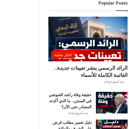
Popular Posts
د
ي
ا
ل
إ
ف
ر
ي
ق
اخبار محلية
ي
ق
الرائد الرسمي ينشر تعيينات جديدة..
ب
القائمة الكاملة للأسماء
ل
منذ أسبوع واحد
ق
ر
حقيقة وفاة راشد الغنوشي
ع
في السجن.. ما الذي أكدته
ة
المصادر حتى الآن؟
د
و
منذ أسبوع واحد
ر
دليل تعمير مطلب قرض
ي
على الشرف والوثائق