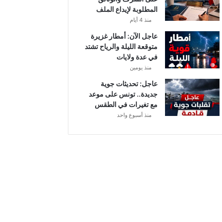
أ
المطلوبة لإيداع الملف
ب
منذ 4 أيام
ط
ا
عاجل الآن: أمطار غزيرة
ل
متوقعة الليلة والرياح تشتد
إ
في عدة ولايات
ف
منذ يومين
ر
عاجل: تحديثات جوية
ي
جديدة.. تونس على موعد
ق
مع تغيرات في الطقس
ي
منذ أسبوع واحد
ا