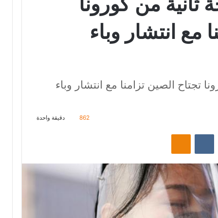
 ثانية من كورونا
ا مع انتشار وباء
ا تجتاح الصين تزامنا مع انتشار وباء
862
دقيقة واحدة
‏Reddit
‏VKontakte
Odnoklassniki