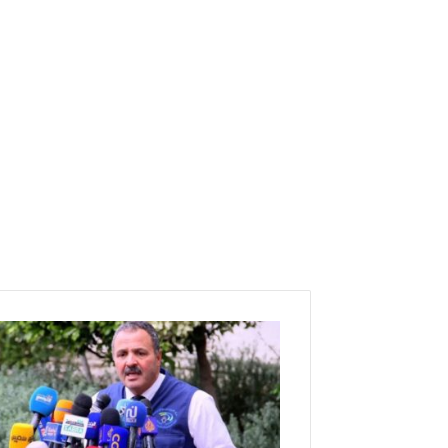
و
ز
ي
ر
ا
ل