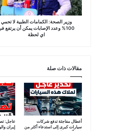
ص
ح
ة
:
وزير الصحة: الكمامات الطبية لا تحمي
ا
100% وعدد الإصابات يمكن أن يرتفع ف
ل
اي لحظة
ك
م
ا
م
ا
مقالات ذات صلة
ت
ا
ل
ط
ب
ي
ة
ل
ا
أعطال مفاجئة تدفع شركات
عاجل: تص
ت
سيارات كبرى إلى استدعاء أكثر من
إيران والو