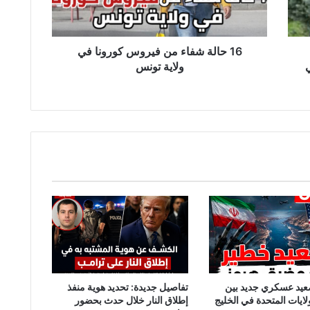
ش
ف
ا
ء
16 حالة شفاء من فيروس كورونا في
م
ي
ولاية تونس
ن
ف
ي
ر
و
س
ك
و
ر
و
ن
ا
ف
ي
و
عيد عسكري جديد بين
تفاصيل جديدة: تحديد هوية منفذ
ل
لايات المتحدة في الخليج
إطلاق النار خلال حدث بحضور