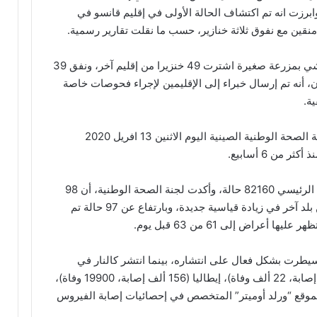
برزت انه تم اكتشاف الحالة الأولى في إقليم قانسو في
ورصدت السلطات الحالة الثانية في إقليم شنشي بمزرعة صغيرة اشترت 49 خنزيرا من إقليم آخر، ونفق 39
، أنه تم إرسال خبراء إلى الإقليمين لإجراء فحوصات خاصة
ة.
اما في ما يتعلق بفيروس كورونا فقد أكدت لجنة الصحة الوطنية الصينية اليوم الاثنين 13 افريل 2020
من 6 أسابيع.
وتبلغ الآن حالات الإصابة المؤكدة في بر الصين الرئيسي 82160 حالة، وأكدت لجنة الصحة الوطنية، أن 98
من الحالات الجديدة لأشخاص دخلوا الصين من بلد آخر في زيادة قياسية جديدة، وبارتفاع عن 97 حالة تم
أعراض إلى 61 من 63 قبل يوم.
طرت بشكل فعال على انتشاره، بينما انتشر كالنار في
الهشيم بدول مثل الولايات المتحدة (557 ألف إصابة، 22 ألف وفاة)، إيطاليا (156 ألف إصابة، 19900 وفاة)،
إصابة، 17100 وفاة)، وفقا لموقع “ورلد أوميتر” المتخصص في إحصائيات إصابة الفيروس