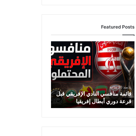
Featured Posts
ق
ا
ئ
م
ة
م
ن
منذ 20 ساعة
ا
قائمة منافسي النادي الإفريقي قبل
ف
قرعة دوري أبطال إفريقيا
س
ي
ا
ل
ن
ا