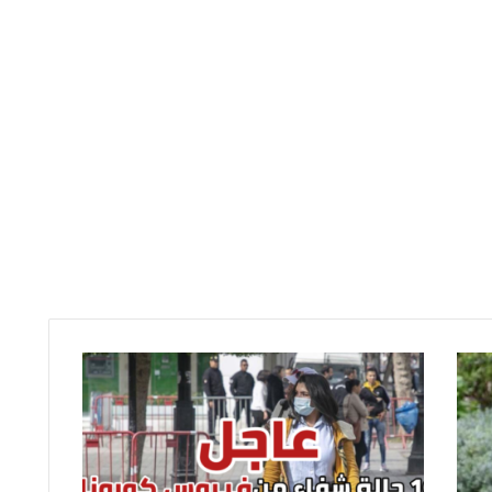
1
6
ح
ا
ل
ة