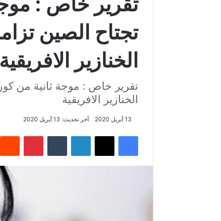
تقرير خاص : موجة
تجتاح الصين تزامن
الخنازير الافريقية
تقرير خاص : موجة ثانية من كورون
الخنازير الافريقية
13 أبريل 2020
آخر تحديث: 13 أبريل 2020
فيسبوك
‫X
لينكدإن
‏Tumblr
بينتيريست