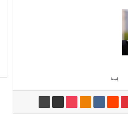
إتبعنا
بينتيريست
‏Reddit
‏VKontakte
Odnoklassniki
‫Pocket
مشاركة عبر البريد
طباعة