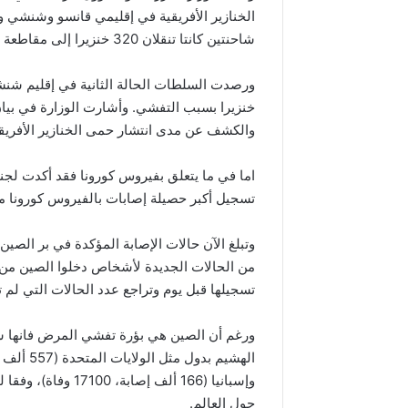
الخنازير الأفريقية في إقليمي قانسو وشنشي وا
شاحنتين كانتا تنقلان 320 خنزيرا إلى مقاطعة منقين مع نفوق ثلاثة خنازير، حسب ما نقلت تقارير رسمية.
خنزيرا بسبب التفشي. وأشارت الوزارة في بيان
والكشف عن مدى انتشار حمى الخنازير الأفريقي
تسجيل أكبر حصيلة إصابات بالفيروس كورونا منذ أكثر 
تسجيلها قبل يوم وتراجع عدد الحالات التي لم تظهر عليها 
ورغم أن الصين هي بؤرة تفشي المرض فانها سي
وإسبانيا (166 ألف 
حول العالم.