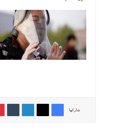
فيسبوك
‫X
لينكدإن
‏Tumblr
شاركها