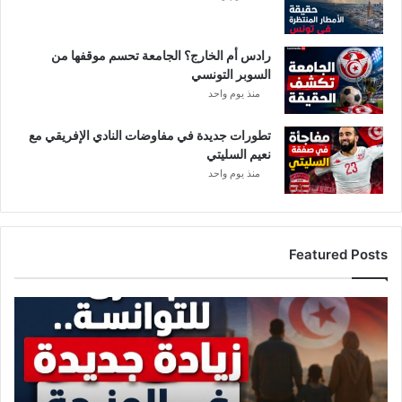
رادس أم الخارج؟ الجامعة تحسم موقفها من
السوبر التونسي
منذ يوم واحد
تطورات جديدة في مفاوضات النادي الإفريقي مع
نعيم السليتي
منذ يوم واحد
Featured Posts
زيادة
جديدة
لفائدة
التونسيين..
وهذه
قيمة