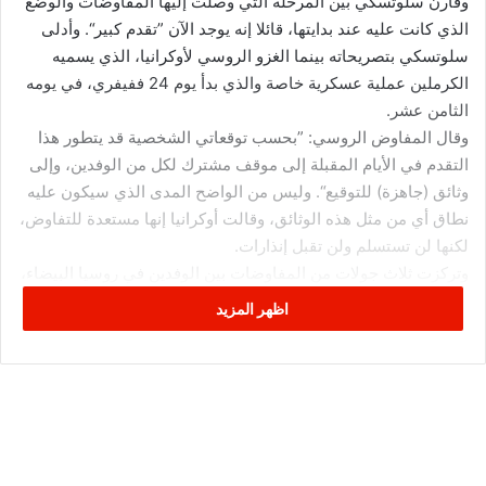
وقارن سلوتسكي بين المرحلة التي وصلت إليها المفاوضات والوضع
الذي كانت عليه عند بدايتها، قائلا إنه يوجد الآن ”تقدم كبير“. وأدلى
سلوتسكي بتصريحاته بينما الغزو الروسي لأوكرانيا، الذي يسميه
الكرملين عملية عسكرية خاصة والذي بدأ يوم 24 ففيفري، في يومه
الثامن عشر.
وقال المفاوض الروسي: ”بحسب توقعاتي الشخصية قد يتطور هذا
التقدم في الأيام المقبلة إلى موقف مشترك لكل من الوفدين، وإلى
وثائق (جاهزة) للتوقيع“. وليس من الواضح المدى الذي سيكون عليه
نطاق أي من مثل هذه الوثائق، وقالت أوكرانيا إنها مستعدة للتفاوض،
لكنها لن تستسلم ولن تقبل إنذارات.
وتركزت ثلاث جولات من المفاوضات بين الوفدين في روسيا البيضاء،
كانت أحدثها يوم الإثنين الماضي، بالأساس على القضايا الإنسانية،
اظهر المزيد
وتمخضت عن فتح محدود لممرات أمام المدنيين الفارين من القتال.
وكالات