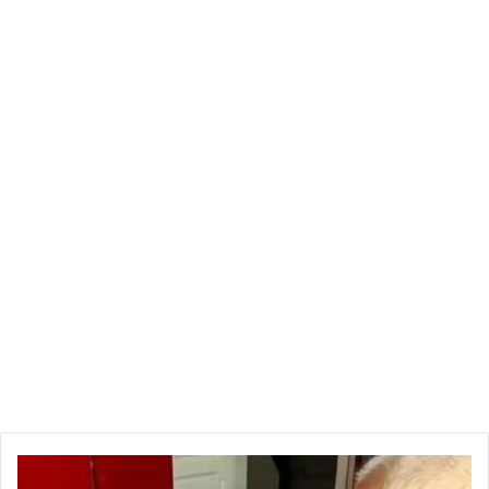
مصدر
من