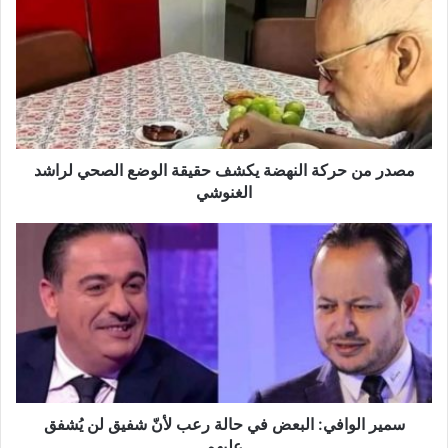
حركة
النهضة
يكشف
حقيقة
الوضع
الصحي
لراشد
الغنوشي
مصدر من حركة النهضة يكشف حقيقة الوضع الصحي لراشد
الغنوشي
سمير
الوافي:
البعض
في
حالة
رعب
لأنّ
شفيق
لن
يُشفق
سمير الوافي: البعض في حالة رعب لأنّ شفيق لن يُشفق
عليهم
عليهم