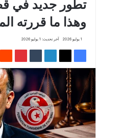
تطور جديد في قضي
وهذا ما قررته ال
1 يوليو 2026
آخر تحديث: 1 يوليو 2026
فيسبوك
‫X
لينكدإن
‏Tumblr
بينتيريست