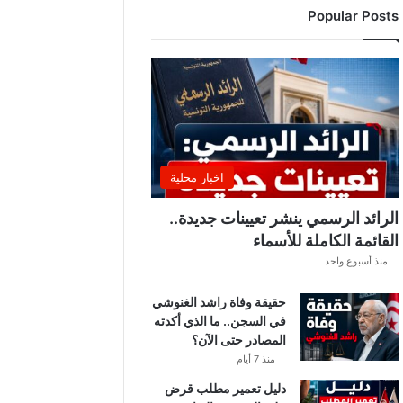
Popular Posts
ا
ل
أ
ف
ر
ي
ق
ي
ا
اخبار محلية
2
0
الرائد الرسمي ينشر تعيينات جديدة..
2
القائمة الكاملة للأسماء
6
منذ أسبوع واحد
-
2
حقيقة وفاة راشد الغنوشي
0
في السجن.. ما الذي أكدته
2
المصادر حتى الآن؟
7
ا
منذ 7 أيام
ل
دليل تعمير مطلب قرض
ي