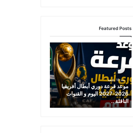
Featured Posts
م
و
ع
د
ق
ر
منذ 18 دقيقة
ع
موعد قرعة دوري أبطال أفريقيا
ة
2026-2027 اليوم و القنوات
د
الناقلة ..
و
ر
ي
أ
ب
ط