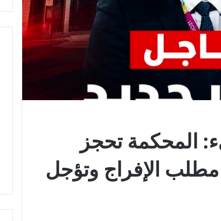
ء: المحكمة تحجز
مطلب الإفراج وتؤجل