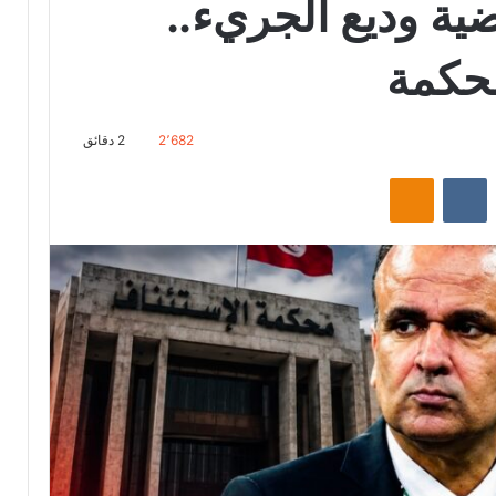
ة وديع الجريء..
محكمة
2٬682
2 دقائق
‏Reddit
‏VKontakte
Odnoklassniki