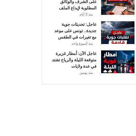
على الشرف والوثائق
و
المطلوبة لإيداع الملف
م
منذ 3 أيام
و
ا
عاجل: تحديثات جوية
ل
جديدة.. تونس على موعد
ق
مع تغيرات في الطقس
ن
منذ أسبوع واحد
و
عاجل الآن: أمطار غزيرة
ا
متوقعة الليلة والرياح تشتد
ت
في عدة ولايات
ا
منذ يومين
ل
ن
ا
ق
ل
ة
.
.