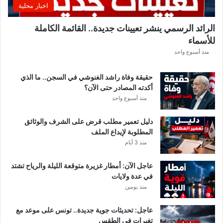
اخبار محلية
ب
ل
الرائد الرسمي ينشر تعيينات جديدة.. القائمة الكاملة
ق
للأسماء
ر
ع
منذ أسبوع واحد
ة
د
حقيقة وفاة راشد الغنوشي في السجن.. ما الذي
و
أكدته المصادر حتى الآن؟
ر
منذ أسبوع واحد
ي
أ
دليل تعمير مطلب قرض على الشرف والوثائق
ب
المطلوبة لإيداع الملف
ط
منذ 3 أيام
ا
ل
عاجل الآن: أمطار غزيرة متوقعة الليلة والرياح تشتد
إ
في عدة ولايات
ف
منذ يومين
ر
ي
ق
عاجل: تحديثات جوية جديدة.. تونس على موعد مع
ي
تغيرات في الطقس