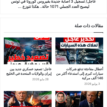
ف
ل
عاجل/ تسجيل 3 اصابة جديدة بفيروس كورونا في تونس
ي
3
ليصبح العدد الجملي 1071 حالة.. هكذا تتوزع ...
ر
ا
و
ص
س
ا
مقالات ذات صلة
ك
ب
و
ة
ر
ج
و
د
ن
ي
ا
د
ة
ب
ف
أعطال مفاجئة تدفع شركات
عاجل: تصعيد عسكري جديد بين
ي
سيارات كبرى إلى استدعاء أكثر من
إيران والولايات المتحدة في الخليج
ر
146 ألف مركبة
28 مايو 2026
و
3 يوليو 2026
س
ك
و
ر
و