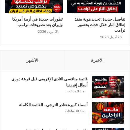
ن
ا
ف
تفاصيل جديدة: تحديد هوية منفذ
تطورات جديدة في أزمة أمريكا
ي
إطلاق النار خلال حدث بحضور
وإيران بعد تصريحات ترامب
ت
ترامب
21 أبريل 2026
و
26 أبريل 2026
ن
س
ل
ي
الأخيرة
الأشهر
ص
ب
ح
قائمة منافسي النادي الإفريقي قبل قرعة دوري
ا
أبطال إفريقيا
ل
منذ 9 ساعات
ع
د
أسماء كبيرة تغادر الترجي.. القائمة الكاملة
د
منذ 10 ساعات
ا
ل
ج