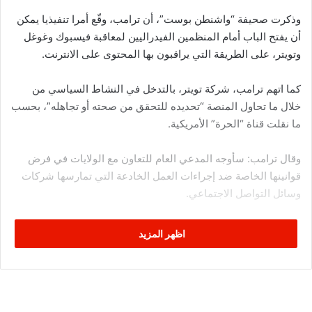
وذكرت صحيفة “واشنطن بوست”، أن ترامب، وقّع أمرا تنفيذيا يمكن
أن يفتح الباب أمام المنظمين الفيدراليين لمعاقبة فيسبوك وغوغل
وتويتر، على الطريقة التي يراقبون بها المحتوى على الانترنت.
كما اتهم ترامب، شركة تويتر، بالتدخل في النشاط السياسي من
خلال ما تحاول المنصة “تحديده للتحقق من صحته أو تجاهله”، بحسب
ما نقلت قناة “الحرة” الأمريكية.
وقال ترامب: سأوجه المدعي العام للتعاون مع الولايات في فرض
قوانينها الخاصة ضد إجراءات العمل الخادعة التي تمارسها شركات
وسائل التواصل الاجتماعي.
ويفتح القانون الباب أمام وضع قواعد جديدة لعمل هذه الشركات
اظهر المزيد
العملاقة، ويسمح بمحاسبتها على المحتوى الذي ينشر عليها.
وبحسب واشنطن بوست، فقد يفتح الأمر التنفيذي الباب أمام توجيه
الشكاوى حول التحيز السياسي لمنصات التواصل الاجتماعي إلى