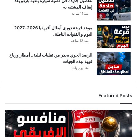
تفاصيل جديدة في قضية سيارة بلدية باردو بعد
م
إيقاف المشتبه به
ل
منذ 11 ساعة
ي
1
موعد قرعة دوري أبطال أفريقيا 2026-2027
0
اليوم و القنوات الناقلة ..
7
منذ 12 ساعة
1
ح
ا
الرصد الجوي يحذر من تقلبات ليلية.. أمطار ورياح
ل
قوية بهذه الجهات
ة
منذ يوم واحد
.
.
ه
ك
Featured Posts
ذ
ا
ت
ق
ت
ا
و
ئ
ز
م