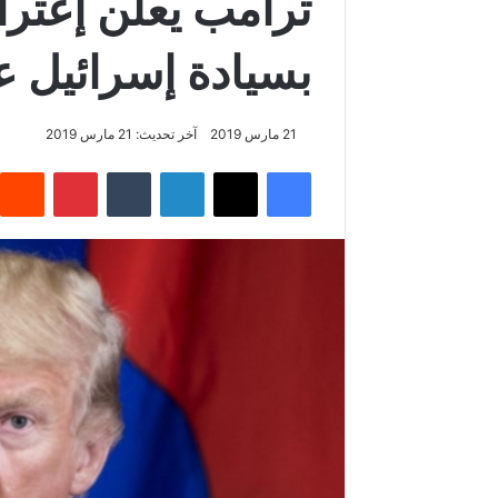
ترامب يعلن إعترا
بسيادة إسرائيل ع
21 مارس 2019
آخر تحديث: 21 مارس 2019
فيسبوك
‫X
لينكدإن
‏Tumblr
بينتيريست