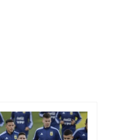
م
ي
س
ي