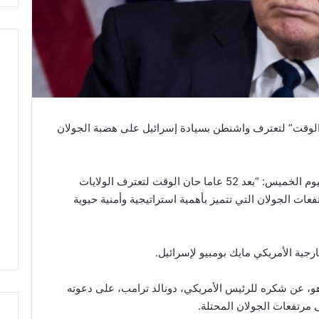
 الوقت” لتعترف واشنطن بسيادة إسرائيل على هضبة الجولان
وكتب دونالد ترامب في تغريدة على “تويتر”، اليوم الخميس: “بعد 52 عاما حان الوقت لتعترف الولايات
فعات الجولان التي تتميز بأهمية استراتيجية وأمنية حيوية
رجية الأمريكي مايك بومبيو لإسرائيل.
اهو، عن شكره للرئيس الأمريكي، دونالد ترامب، على دعوته
 مرتفعات الجولان المحتلة.