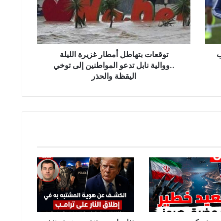
ا
ت
ب
ت
ه
ب
ا
توقعات بتهاطل أمطار غزيرة الليلة
ط
..ووالية نابل تدعو المواطنين إلى توخي
ل
اليقظة والحذر
أ
م
ط
ا
ر
غ
ز
ي
ر
ة
ا
ل
ل
ي