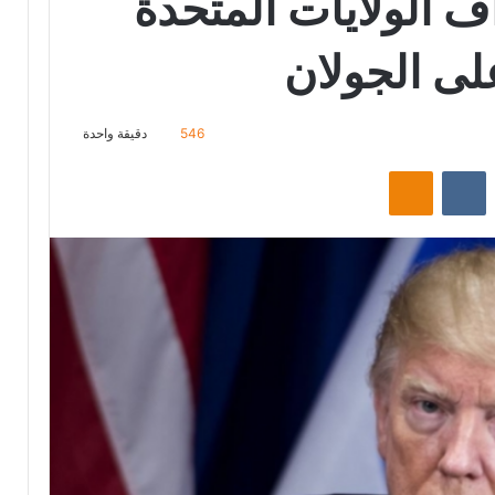
ف الولايات المتحدة
لى الجولان
546
دقيقة واحدة
‏Reddit
‏VKontakte
Odnoklassniki