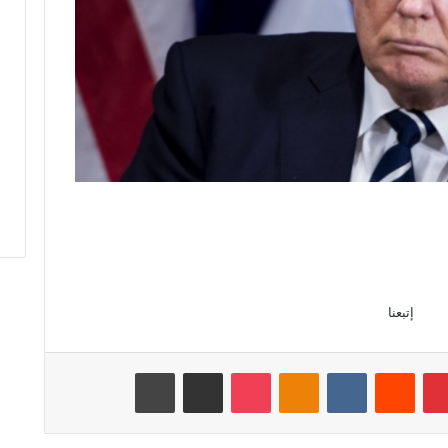
إتبعنا
بينتيريست
‏Reddit
‏VKontakte
Odnoklassniki
‫Pocket
مشاركة عبر البريد
طباعة