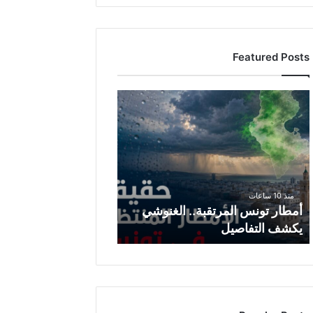
Featured Posts
أ
م
ط
ا
ر
ت
و
منذ 10 ساعات
ن
أمطار تونس المرتقبة.. الغنوشي
س
يكشف التفاصيل
ا
ل
م
ر
ت
ق