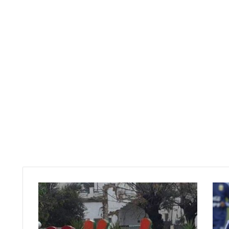
ت
و
ق
ع