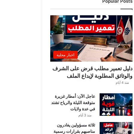
Popular Posts
ب
ة
.
.
ا
ل
غ
ن
و
اخبار محلية
ش
ي
دليل تعمير مطلب قرض على الشرف
ي
والوثائق المطلوبة لإيداع الملف
ك
منذ 4 أيام
ش
ف
عاجل الآن: أمطار غزيرة
ا
متوقعة الليلة والرياح تشتد
ل
في عدة ولايات
ت
ف
منذ 3 أيام
ا
ثلاثة مسؤولين يغادرون
ص
مناصبهم بقرارات رسمية
ي