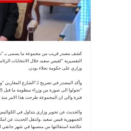
وزاري على حكومة نجلاء بودن.
‬فترة‭ ‬والى ان‭ ‬المجموعة‭ ‬طرحت‭ ‬هذا‭ ‬الامر‭ ‬منذ‭ ‬شهر‭ ‬ديسمبر‭ ‬المنقضي.‭
‬عكاشة‭ ‬استقالتها‭ ‬من‭ ‬منصبها‭ ‬في‭ ‬شهر‭ ‬جانفي‭ ‬المنقضي‭.‬