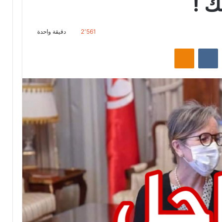
ك !
2٬561
دقيقة واحدة
ت
Odnoklassniki