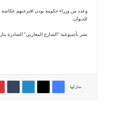
‬للديوان‭.‬
نشر بأسبوعية “الشارع المغاربي” الصادرة بتاريخ الثلاثاء 
فيسبوك
‫X
لينكدإن
شاركها