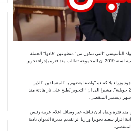
كشف مصدر‭ ‬قريب من مجموعة‭ ‬ما‭ ‬يسمى‭ ‬بـ‭” ‬نواة‭ ‬التأسيسي‭” ‬التي‭ ‬تتكون‭ ‬من‭ “‬متطوعين‭” ‬قادوا‭ “‬الحملة‭ ‬‭
‬التفسيرية‭” ‬لقيس‭ ‬سعيد‭ ‬خلال‭ ‬الانتخابات‭ ‬الرئاسية‭ ‬لسنة ‬2019 ان المجموعة تطالب منذ فترة بإجراء تحوير