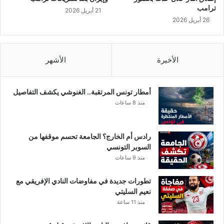
د
ترامب
21 أبريل 2026
ي
26 أبريل 2026
د
ا
.
.
الأخيرة
الأشهر
و
ر
ج
أمطار تونس المرتقبة.. الغنوشي يكشف التفاصيل
ل
منذ 8 ساعات
أ
ع
م
رادس أم الخارج؟ الجامعة تحسم موقفها من
ا
السوبر التونسي
ل
منذ 9 ساعات
ي
ق
تطورات جديدة في مفاوضات النادي الإفريقي مع
ا
نعيم السليتي
ض
منذ 11 ساعة
ي
ا