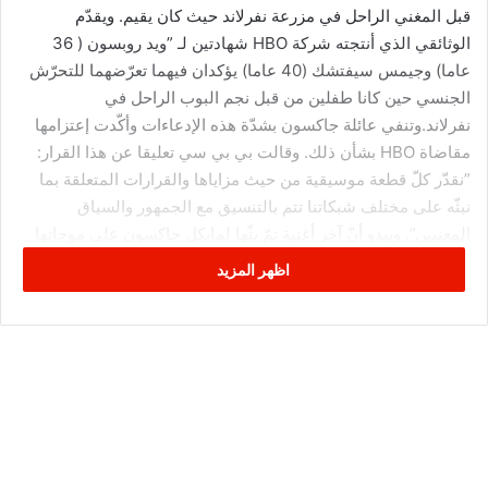
قبل المغني الراحل في مزرعة نفرلاند حيث كان يقيم. ويقدّم
الوثائقي الذي أنتجته شركة HBO شهادتين لـ ”ويد روبسون ( 36
عاما) وجيمس سيفتشك (40 عاما) يؤكدان فيهما تعرّضهما للتحرّش
الجنسي حين كانا طفلين من قبل نجم البوب الراحل في
نفرلاند.وتنفي عائلة جاكسون بشدّة هذه الإدعاءات وأكّدت إعتزامها
مقاضاة HBO بشأن ذلك. وقالت بي بي سي تعليقا عن هذا القرار:
”نقدّر كلّ قطعة موسيقية من حيث مزاياها والقرارات المتعلقة بما
نبثّه على مختلف شبكاتنا تتم بالتنسيق مع الجمهور والسياق
المعنيين”. ويبدو أنّ آخر أغنية تمّ بثّها لمايكل جاكسون على موجاتها
كانت ”روك ويذ يو” في الثالث والعشرين من فيفري المنقضي.
اظهر المزيد