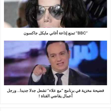
C
”
ت
م
ن
ع
إ
“BBC” تمنع إذاعة أغاني مايكل جاكسون
ذ
ا
ف
ع
ض
ة
ي
أ
ح
غ
ة
ا
م
ن
خ
ي
ز
م
ي
ا
ة
فضيحة مخزية في برنامج “مع علاء” تشعل جدلا جديدا.. ورجل
ي
ف
أعمال يقاضي القناة !
ك
ي
ل
ب
ج
ر