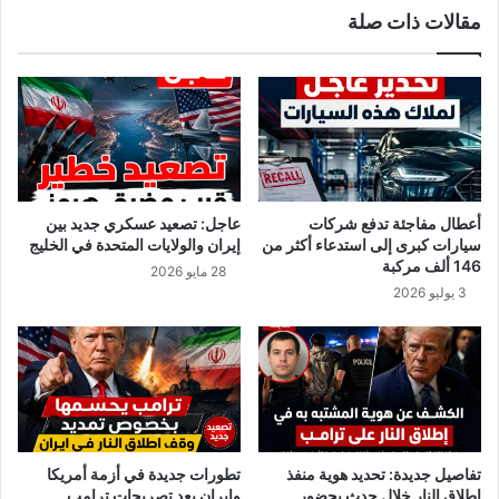
مقالات ذات صلة
ا
ن
ك
ا
س
م
و
ج
ن
“
م
ع
ع
ل
أعطال مفاجئة تدفع شركات
عاجل: تصعيد عسكري جديد بين
ا
سيارات كبرى إلى استدعاء أكثر من
إيران والولايات المتحدة في الخليج
ء
146 ألف مركبة
28 مايو 2026
”
3 يوليو 2026
ت
ش
ع
ل
ج
د
ل
ا
تفاصيل جديدة: تحديد هوية منفذ
تطورات جديدة في أزمة أمريكا
ج
إطلاق النار خلال حدث بحضور
وإيران بعد تصريحات ترامب