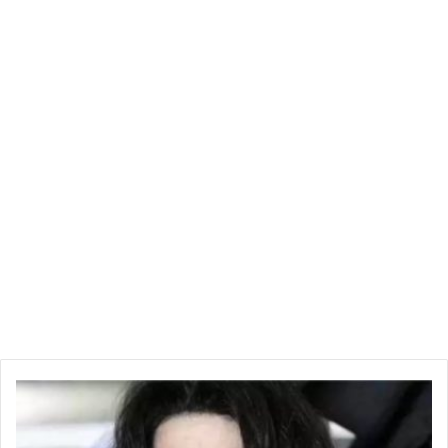
“
B
B