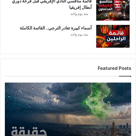
قائمة منافسي النادي الإفريقي قبل قرعة دوري
ل
أبطال إفريقيا
ق
منذ يوم واحد
ن
ا
ة
أسماء كبيرة تغادر الترجي.. القائمة الكاملة
!
منذ يوم واحد
Featured Posts
أ
م
ط
ا
ر
ت
و
ن