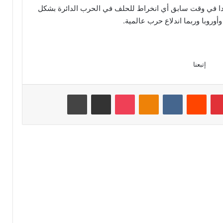
بعدا في وقت سابق أي انخراط للحلف في الحرب الدائرة بشكل
أوروبا وربما اندلاع حرب عالمية.
إتبعنا
بينتيريست
Odnoklassniki
‫Pocket
مشاركة عبر البريد
طباعة