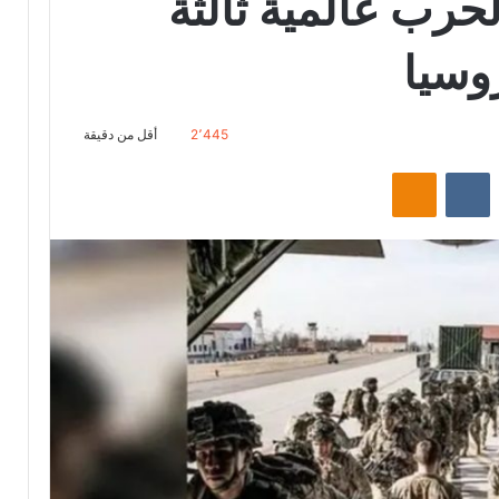
 لحرب عالمية ثالثة
وسيا
2٬445
أقل من دقيقة
ت
Odnoklassniki