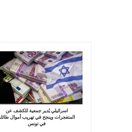
اسرائيلي
يُدير
جمعية
للكشف
عن
المتفجرات
وينجح
في
تهريب
أموال
اسرائيلي يُدير جمعية للكشف عن
طائلة
المتفجرات وينجح في تهريب أموال طائلة
في
في تونس
تونس