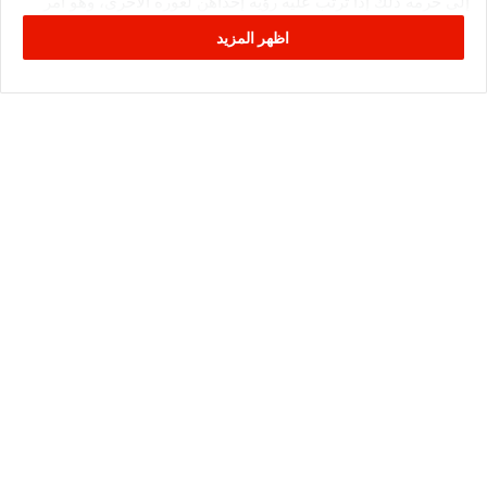
إلى حرمة ذلك إذا ترتب عليه رؤية إحداهن لعورة الأخرى، وهو أمر
غير جائز شرعا، فقد قال الله تعالى: «وَقُلْ لِلْمُؤْمِنَاتِ يَغْضُضْنَ مِنْ
اظهر المزيد
أَبْصَارِهِنَّ وَيَحْفَظْنَ فُرُوجَهُنَّ».