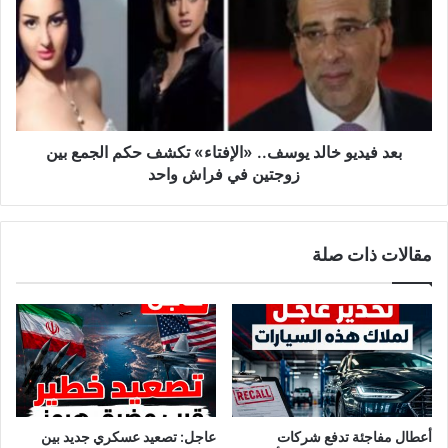
م
د
أ
ف
ج
ي
و
د
ج
ي
و
و
م
خ
ت
ا
بعد فيديو خالد يوسف.. «الإفتاء» تكشف حكم الجمع بين
ى
ل
زوجتين في فراش واحد
ي
د
خ
ي
ر
و
مقالات ذات صلة
ج
س
و
ف
ن
.
.
«
ا
ل
إ
ف
أعطال مفاجئة تدفع شركات
عاجل: تصعيد عسكري جديد بين
ت