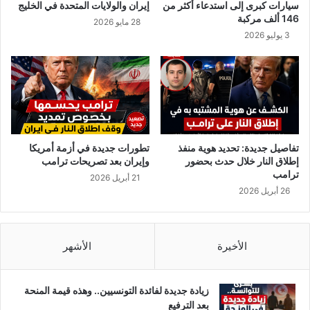
سيارات كبرى إلى استدعاء أكثر من
إيران والولايات المتحدة في الخليج
ا
146 ألف مركبة
28 مايو 2026
ء
3 يوليو 2026
»
ت
ك
ش
ف
ح
ك
م
تفاصيل جديدة: تحديد هوية منفذ
تطورات جديدة في أزمة أمريكا
ا
إطلاق النار خلال حدث بحضور
وإيران بعد تصريحات ترامب
ل
ترامب
21 أبريل 2026
ج
26 أبريل 2026
م
ع
ب
ي
الأخيرة
الأشهر
ن
ز
و
زيادة جديدة لفائدة التونسيين.. وهذه قيمة المنحة
ج
بعد الترفيع