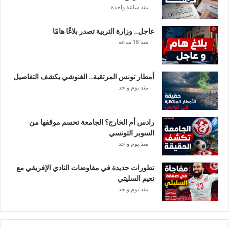
ت
منذ ساعة واحدة
ي
ن
عاجل.. وزارة التربية تصدر بلاغًا هامًا
ف
منذ 16 ساعة
ي
ف
ر
أمطار تونس المرتقبة.. الغنوشي يكشف التفاصيل
ا
منذ يوم واحد
ش
و
ا
رادس أم الخارج؟ الجامعة تحسم موقفها من
ح
السوبر التونسي
د
منذ يوم واحد
تطورات جديدة في مفاوضات النادي الإفريقي مع
نعيم السليتي
منذ يوم واحد