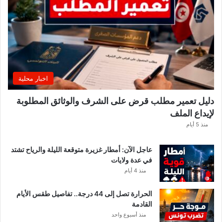
و
ن
س
ي
ي
ن
.
اخبار محلية
.
و
دليل تعمير مطلب قرض على الشرف والوثائق المطلوبة
ه
لإيداع الملف
ذ
ه
منذ 5 أيام
ق
ي
عاجل الآن: أمطار غزيرة متوقعة الليلة والرياح تشتد
م
في عدة ولايات
ة
منذ 4 أيام
ا
ل
الحرارة تصل إلى 44 درجة.. تفاصيل طقس الأيام
م
القادمة
ن
منذ أسبوع واحد
ح