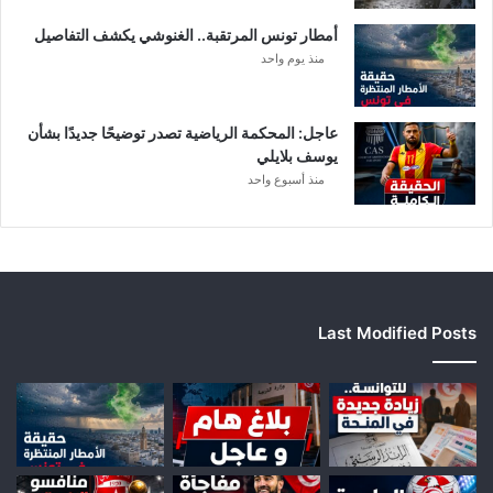
ة
أمطار تونس المرتقبة.. الغنوشي يكشف التفاصيل
ب
منذ يوم واحد
ع
د
ا
ل
عاجل: المحكمة الرياضية تصدر توضيحًا جديدًا بشأن
ت
يوسف بلايلي
ر
منذ أسبوع واحد
ف
ي
ع
Last Modified Posts