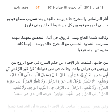
18 فبراير 2019
آخر تحديث: 18 فبراير 2019
641
دقيقة واحدة
أثار البرلماني والمخرج خالد يوسف الجدل بعد تسريب مقطع فيديو
جنسي له يجمع فيه بين كل من شيما الحاج ومنى فاروق.
وقالت شيما الحاج ومنى فاروق، في أثناء التحقيق معهما، بتهمة
ممارسة الشذوذ الجنسي مع المخرج خالد يوسف، إنهما كانتا
متزوجتين منه عرفيا.
من جانبها، كشفت دار الإفتاء عن حكم الشرع في جمع الزوج بين
زوجتين في فراش واحد، وقالت فى نص فتواها: “عَنْ عَبْدِ الرَّحْمَنِ بْنِ
أَبِى سَعِيدٍ الخُدْرِيِّ، عَنْ أَبِيهِ، قَالَ: قَالَ رَسُولُ اللَّهِ -صَلَّى اللَّهُ عَلَيْهِ
وَسَلَّمَ-: “لَا يَنْظُرُ الرَّجُلُ إلى عَوْرَةِ الرَّجُلِ، وَلَا تَنْظُرُ المَرْأَةُ إلى عَوْرَةِ
المَرْأَةِ، وَلَا يُفْضِى الرَّجُلُ إلى الرَّجُلِ فِى الثَّوْبِ الوَاحِدِ، وَلَا تُفْضِى
المَرْأَةُ إلى المَرْأَةِ فِى الثَّوْبِ الوَاحِدِ” أخرجه الترمذى فى سننه”.
وفي نفس المنشور، أضافت دار الإفتاء المصرية أن الشافعية ذهبوا