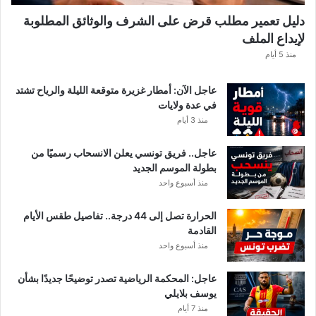
ه
دليل تعمير مطلب قرض على الشرف والوثائق المطلوبة
ا
لإيداع الملف
مً
ا
منذ 5 أيام
عاجل الآن: أمطار غزيرة متوقعة الليلة والرياح تشتد
في عدة ولايات
منذ 3 أيام
عاجل.. فريق تونسي يعلن الانسحاب رسميًا من
بطولة الموسم الجديد
منذ أسبوع واحد
الحرارة تصل إلى 44 درجة.. تفاصيل طقس الأيام
القادمة
منذ أسبوع واحد
عاجل: المحكمة الرياضية تصدر توضيحًا جديدًا بشأن
يوسف بلايلي
منذ 7 أيام