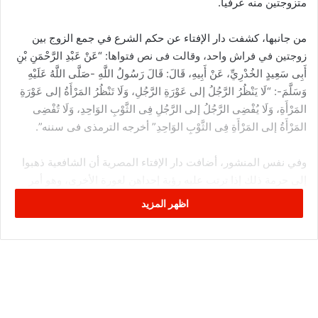
متزوجتين منه عرفيا.
من جانبها، كشفت دار الإفتاء عن حكم الشرع في جمع الزوج بين
زوجتين في فراش واحد، وقالت فى نص فتواها: “عَنْ عَبْدِ الرَّحْمَنِ بْنِ
أَبِى سَعِيدٍ الخُدْرِيِّ، عَنْ أَبِيهِ، قَالَ: قَالَ رَسُولُ اللَّهِ -صَلَّى اللَّهُ عَلَيْهِ
وَسَلَّمَ-: “لَا يَنْظُرُ الرَّجُلُ إلى عَوْرَةِ الرَّجُلِ، وَلَا تَنْظُرُ المَرْأَةُ إلى عَوْرَةِ
المَرْأَةِ، وَلَا يُفْضِى الرَّجُلُ إلى الرَّجُلِ فِى الثَّوْبِ الوَاحِدِ، وَلَا تُفْضِى
المَرْأَةُ إلى المَرْأَةِ فِى الثَّوْبِ الوَاحِدِ” أخرجه الترمذى فى سننه”.
وفي نفس المنشور، أضافت دار الإفتاء المصرية أن الشافعية ذهبوا
إلى حرمة ذلك إذا ترتب عليه رؤية إحداهن لعورة الأخرى، وهو أمر
غير جائز شرعا، فقد قال الله تعالى: «وَقُلْ لِلْمُؤْمِنَاتِ يَغْضُضْنَ مِنْ
اظهر المزيد
أَبْصَارِهِنَّ وَيَحْفَظْنَ فُرُوجَهُنَّ».