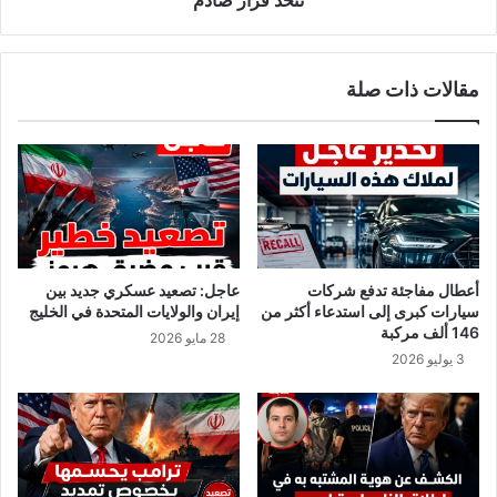
ت
ج
ا
ا
ء
م
مقالات ذات صلة
»
ع
ت
ة
ك
ا
ش
ل
ف
ت
ح
و
ك
ن
م
س
ا
ي
أعطال مفاجئة تدفع شركات
عاجل: تصعيد عسكري جديد بين
ل
ة
سيارات كبرى إلى استدعاء أكثر من
إيران والولايات المتحدة في الخليج
ج
ت
146 ألف مركبة
28 مايو 2026
م
ث
3 يوليو 2026
ع
و
ب
ر
ي
ض
ن
د
ز
خ
و
ط