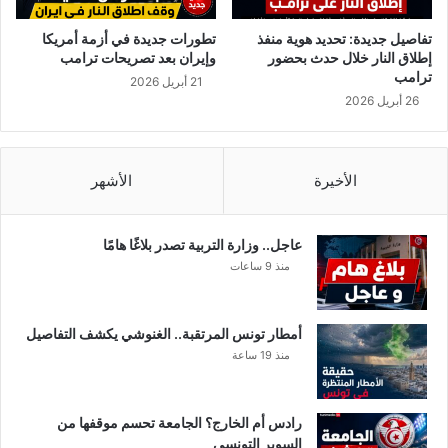
ج
أ
ت
ف
تفاصيل جديدة: تحديد هوية منفذ
تطورات جديدة في أزمة أمريكا
ي
ي
إطلاق النار خلال حدث بحضور
وإيران بعد تصريحات ترامب
ن
“
ترامب
21 أبريل 2026
ف
ع
26 أبريل 2026
ي
ل
ف
م
ر
ت
ا
و
الأخيرة
الأشهر
ش
ن
و
س
ا
”
عاجل.. وزارة التربية تصدر بلاغًا هامًا
ح
و
منذ 9 ساعات
د
ت
ت
خ
أمطار تونس المرتقبة.. الغنوشي يكشف التفاصيل
ذ
منذ 19 ساعة
ق
ر
ا
رادس أم الخارج؟ الجامعة تحسم موقفها من
ر
السوبر التونسي