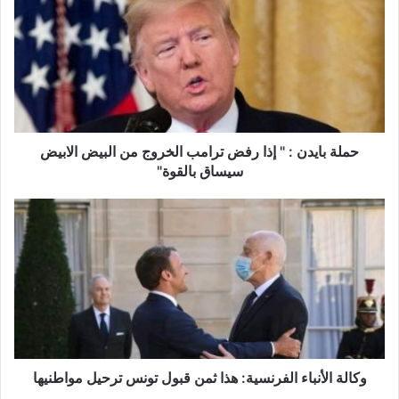
ل
ة
ب
ا
ي
د
ن
:
حملة بايدن : " إذا رفض ترامب الخروج من البيض الابيض
"
سيساق بالقوة"
إ
ذ
و
ا
ك
ر
ا
ف
ل
ض
ة
ت
ا
ر
ل
ا
أ
م
ن
ب
ب
وكالة الأنباء الفرنسية: هذا ثمن قبول تونس ترحيل مواطنيها
ا
ا