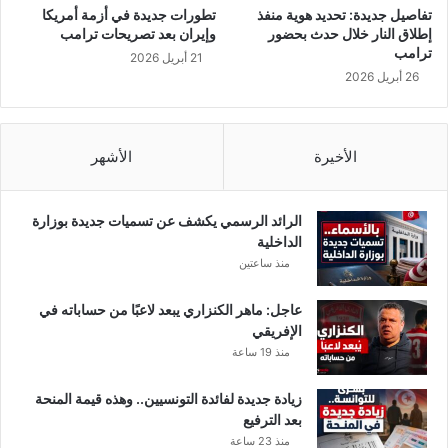
ا
و
تفاصيل جديدة: تحديد هوية منفذ
تطورات جديدة في أزمة أمريكا
ق
ن
إطلاق النار خلال حدث بحضور
وإيران بعد تصريحات ترامب
ب
س
ترامب
21 أبريل 2026
ا
ت
26 أبريل 2026
ل
ر
ق
ح
و
ي
ة
الأخيرة
الأشهر
ل
"
م
و
ا
الرائد الرسمي يكشف عن تسميات جديدة بوزارة
ط
الداخلية
ن
منذ ساعتين
ي
ه
عاجل: ماهر الكنزاري يبعد لاعبًا من حساباته في
ا
الإفريقي
منذ 19 ساعة
زيادة جديدة لفائدة التونسيين.. وهذه قيمة المنحة
بعد الترفيع
منذ 23 ساعة