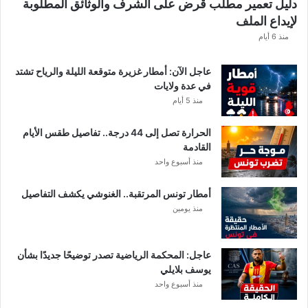
دليل تعمير مطلب قرض على الشرف والوثائق المطلوبة
ة
لإيداع الملف
ب
و
منذ 6 أيام
ز
ا
عاجل الآن: أمطار غزيرة متوقعة الليلة والرياح تشتد
ر
في عدة ولايات
ة
منذ 5 أيام
ا
ل
الحرارة تصل إلى 44 درجة.. تفاصيل طقس الأيام
د
القادمة
ا
منذ أسبوع واحد
خ
ل
أمطار تونس المرتقبة.. الغنوشي يكشف التفاصيل
ي
منذ يومين
ة
عاجل: المحكمة الرياضية تصدر توضيحًا جديدًا بشأن
يوسف بلايلي
منذ أسبوع واحد