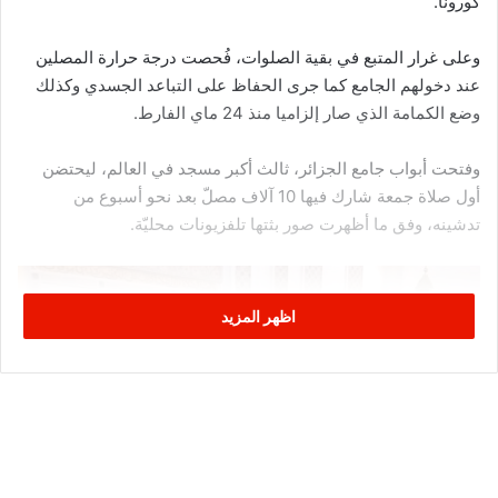
كورونا.
وعلى غرار المتبع في بقية الصلوات، فُحصت درجة حرارة المصلين
عند دخولهم الجامع كما جرى الحفاظ على التباعد الجسدي وكذلك
وضع الكمامة الذي صار إلزاميا منذ 24 ماي الفارط.
وفتحت أبواب جامع الجزائر، ثالث أكبر مسجد في العالم، ليحتضن
أول صلاة جمعة شارك فيها 10 آلاف مصلّ بعد نحو أسبوع من
تدشينه، وفق ما أظهرت صور بثتها تلفزيونات محليّة.
اظهر المزيد