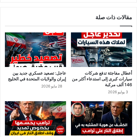
ل
ء
خ
ا
مقالات ذات صلة
ر
ل
و
ف
ج
ر
م
ن
ن
س
ا
ي
ل
ة
ب
:
ي
ه
أعطال مفاجئة تدفع شركات
عاجل: تصعيد عسكري جديد بين
ض
ذ
سيارات كبرى إلى استدعاء أكثر من
إيران والولايات المتحدة في الخليج
ا
ا
146 ألف مركبة
28 مايو 2026
ل
ث
3 يوليو 2026
ا
م
ب
ن
ي
ق
ض
ب
س
و
ي
ل
س
ت