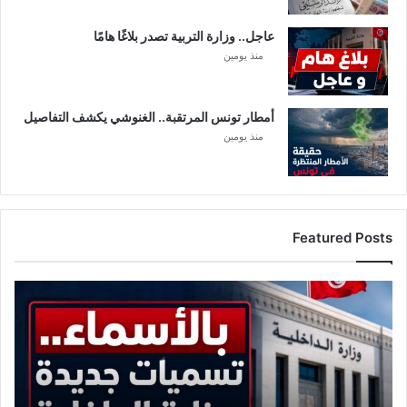
عاجل.. وزارة التربية تصدر بلاغًا هامًا
منذ يومين
أمطار تونس المرتقبة.. الغنوشي يكشف التفاصيل
منذ يومين
Featured Posts
ا
ل
ر
ا
ئ
د
ا