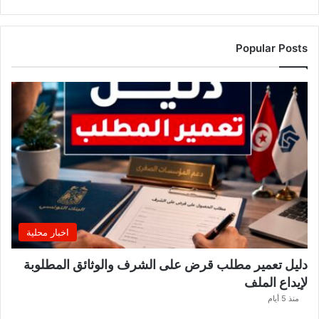
ك
ن
ز
Popular Posts
ا
ر
ي
ي
ب
ع
د
ل
ا
ع
بً
ا
اخبار محلية
م
ن
دليل تعمير مطلب قرض على الشرف والوثائق المطلوبة
ح
لإيداع الملف
س
ا
منذ 5 أيام
ب