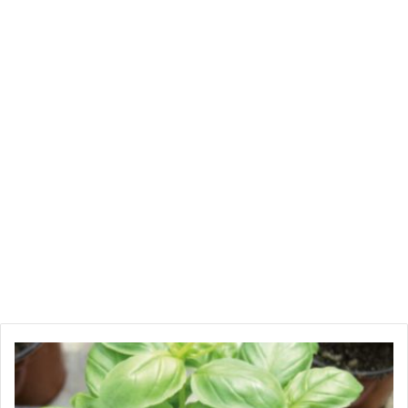
ا
ل
ت