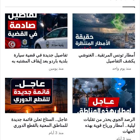
ي
م
ة
و
ف
ج
ع
ة
ا
ح
ل
ر
ة
ش
و
د
أمطار تونس المرتقبة.. الغنوشي
تفاصيل جديدة في قضية سيارة
آ
ي
يكشف التفاصيل
بلدية باردو بعد إيقاف المشتبه به
م
د
منذ يوم واحد
منذ يومين
ن
ة
ة
ت
ج
ت
ا
ح
ت
و
الرصد الجوي يحذر من تقلبات
عاجل.. الستاغ تعلن قائمة جديدة
ن
ليلية.. أمطار ورياح قوية بهذه
للمناطق المعنية بالقطع الدوري
س
الجهات
منذ 3 أيام
منذ 3 أيام