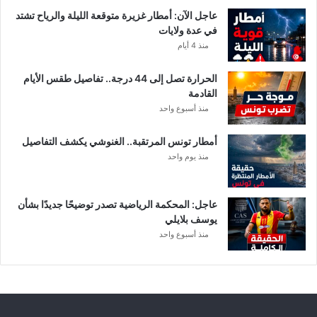
ا
عاجل الآن: أمطار غزيرة متوقعة الليلة والرياح تشتد
ت
في عدة ولايات
ه
منذ 4 أيام
ف
ي
الحرارة تصل إلى 44 درجة.. تفاصيل طقس الأيام
ا
القادمة
ل
منذ أسبوع واحد
إ
ف
أمطار تونس المرتقبة.. الغنوشي يكشف التفاصيل
ر
منذ يوم واحد
ي
ق
ي
عاجل: المحكمة الرياضية تصدر توضيحًا جديدًا بشأن
يوسف بلايلي
منذ أسبوع واحد