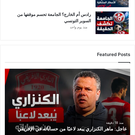
رادس أم الخارج؟ الجامعة تحسم موقفها من
السوبر التونسي
منذ يوم واحد
Featured Posts
ع
ا
ج
ل
:
م
ا
ه
ر
منذ 18 دقيقة
عاجل: ماهر الكنزاري يبعد لاعبًا من حساباته في الإفريقي
ا
ل