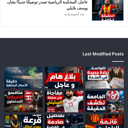
ل
عاجل: المحكمة الرياضية تصدر توضيحًا جديدًا بشأن
ت
يوسف بلايلي
ر
منذ أسبوع واحد
ف
ي
ع
Last Modified Posts