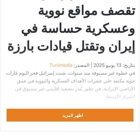
تقصف مواقع نووية
وعسكرية حساسة في
إيران وتقتل قيادات بارزة
بتاريخ: 13 يونيو 2025 | المصدر:
Tunimedia
في خطوة غير مسبوقة منذ سنوات، شنت إسرائيل فجر اليوم غارات
جوية مكثفة على عشرات الأهداف العسكرية والنووية في عمق
الأراضي الإيرانية، في تطور يُنذر بتصعيد إقليمي غير مسبوق في
الشرق الأوسط.
وأعلنت مصادر إسرائيلية رسمية أن العملية استهدفت منشآت
اظهر المزيد
مرتبطة ببرنامج إيران النووي وصواريخها الباليستية، وأسفرت عن
مقتل قيادات عسكرية بارزة من الحرس الثوري، بينهم القائد الأعلى
الجنرال حسين سلامي
، بالإضافة إلى اثنين من كبار علماء الذرة.