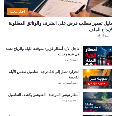
ن
.
اخبار محلية
.
و
دليل تعمير مطلب قرض على الشرف والوثائق المطلوبة
ه
لإيداع الملف
ذ
ه
منذ 5 أيام
ق
ي
عاجل الآن: أمطار غزيرة متوقعة الليلة والرياح تشتد
م
في عدة ولايات
ة
منذ 4 أيام
ا
ل
الحرارة تصل إلى 44 درجة.. تفاصيل طقس الأيام
م
القادمة
ن
منذ أسبوع واحد
ح
ة
أمطار تونس المرتقبة.. الغنوشي يكشف التفاصيل
ب
منذ يوم واحد
ع
د
ا