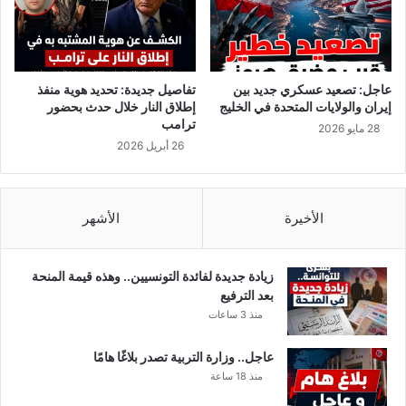
ل
م
س
س
ر
ت
ت
ج
.
د
عاجل: تصعيد عسكري جديد بين
تفاصيل جديدة: تحديد هوية منفذ
.
ا
إيران والولايات المتحدة في الخليج
إطلاق النار خلال حدث بحضور
و
ت
ترامب
28 مايو 2026
ا
ق
26 أبريل 2026
ل
ا
ه
ف
ي
ل
ئ
الأخيرة
الأشهر
ة
ة
ا
ت
ل
ل
ص
زيادة جديدة لفائدة التونسيين.. وهذه قيمة المنحة
وّ
م
بعد الترفيع
ح
و
منذ 3 ساعات
ب
د
ا
عاجل.. وزارة التربية تصدر بلاغًا هامًا
ل
منذ 18 ساعة
ت
خ