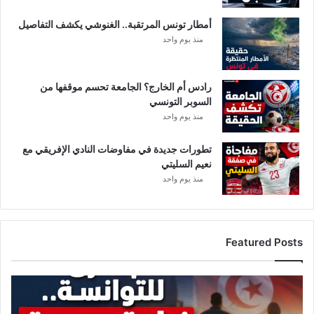
ي
أمطار تونس المرتقبة.. الغنوشي يكشف التفاصيل
ي
منذ يوم واحد
م
ف
ي
رادس أم الخارج؟ الجامعة تحسم موقفها من
ا
السوبر التونسي
ل
منذ يوم واحد
م
ك
ا
تطورات جديدة في مفاوضات النادي الإفريقي مع
ن
نعيم السليتي
منذ يوم واحد
Featured Posts
ز
ي
ا