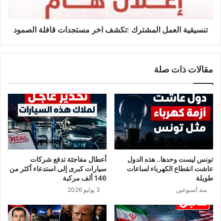
ق
ة
ف
ا
مصادر:
The Guardian
,
ق
ل
‏‏تنسيقية العمل المشترك :تكشف اخر مستجدات قافلة الصمود
,
AP News
ا
ع
.
Economic Times
ف
م
ل
ل
مقالات ذات صلة
ة
ا
"
ل
ا
م
ل
ش
ص
ت
م
ر
و
ك
د
:
"
ت
تونس ليست وحدها.. هذه الدول
أعطال مفاجئة تدفع شركات
ع
ك
عاشت انقطاع الكهرباء لساعات
سيارات كبرى إلى استدعاء أكثر من
ن
ش
طويلة
146 ألف مركبة
د
ف
منذ أسبوعين
3 يوليو 2026
م
ا
د
خ
خ
ر