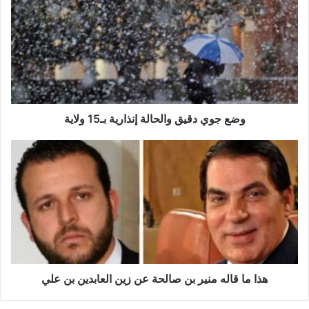
ض
ع
ج
و
ي
د
ق
ي
ق
وضع جوي دقيق والحالة إنذارية بـ15 ولاية
و
ا
ه
ل
ذ
ح
ا
ا
م
ل
ا
ة
ق
إ
ا
ن
ل
ذ
ه
ا
م
هذا ما قاله منير بن صالحة عن زين العابدين بن علي
ر
ن
ي
ي