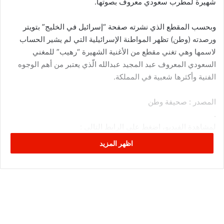
شهيرة لمطرب سعودي معروف بصوتها.
وبحسب المقطع الذي نشرته صفحة “إسرائيل في الخليج” بتويتر
ورصدته (وطن) تظهر المواطنة الإسرائيلية التي لم يشير الحساب
لاسمها وهي تغني مقطع من الأغنية الشهيرة “رهيب” للمغني
السعودي المعروف عبد المجيد عبدالله الّذي يعتبر من أهم الوجوه
الفنية وأكثرها شعبية في المملكة.
المصدر : صحيفة وطن
.
لمشاهدة الفيديو، اضغط على الرابط التالي :
اظهر المزيد
شاهدوا مواطنة إسرائيلية تغني الأغنية
المؤثرة "رهيب" للمغني السعودي عبد