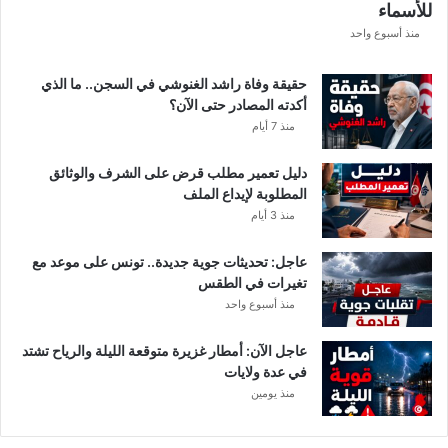
للأسماء
ة
ا
منذ أسبوع واحد
ل
ك
حقيقة وفاة راشد الغنوشي في السجن.. ما الذي
ا
أكدته المصادر حتى الآن؟
م
منذ 7 أيام
ل
ة
دليل تعمير مطلب قرض على الشرف والوثائق
المطلوبة لإيداع الملف
منذ 3 أيام
عاجل: تحديثات جوية جديدة.. تونس على موعد مع
تغيرات في الطقس
منذ أسبوع واحد
عاجل الآن: أمطار غزيرة متوقعة الليلة والرياح تشتد
في عدة ولايات
منذ يومين