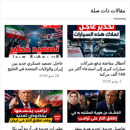
ة
ر
مقالات ذات صلة
ب
ب
ـ
ن
1
ص
5
ا
و
ل
ل
ح
ا
ة
ي
ع
ة
ن
أعطال مفاجئة تدفع شركات
عاجل: تصعيد عسكري جديد بين
ز
سيارات كبرى إلى استدعاء أكثر من
إيران والولايات المتحدة في الخليج
ي
146 ألف مركبة
28 مايو 2026
ن
3 يوليو 2026
ا
ل
ع
ا
ب
د
ي
ن
تفاصيل جديدة: تحديد هوية منفذ
تطورات جديدة في أزمة أمريكا