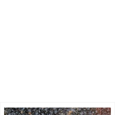
المجيد عبدالله 🇸🇦
pic.twitter.com/fByCrCX2rR
— إسرائيل في الخليج
March 20, 2019
(@IsraelintheGulf)
و