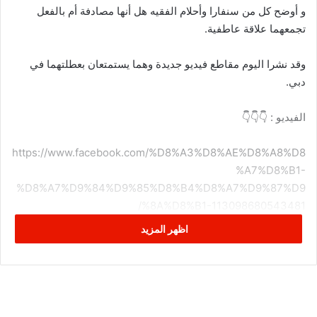
و أوضح كل من سنفارا وأحلام الفقيه هل أنها مصادفة أم بالفعل
تجمعهما علاقة عاطفية.
وقد نشرا اليوم مقاطع فيديو جديدة وهما يستمتعان بعطلتهما في
دبي.
الفيديو : 👇👇👇
https://www.facebook.com/%D8%A3%D8%AE%D8%A8%D8
%A7%D8%B1-
%D8%A7%D9%84%D9%85%D8%B4%D8%A7%D9%87%D9
%8A%D8%B1-113098680543481/
اظهر المزيد