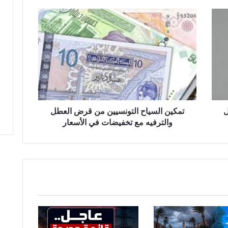
تمكين
السياح
التونسيين
من
قرض
العطل
والترفيه
مع
تخفيضات
في
ل
تمكين السياح التونسيين من قرض العطل
الأسعار
والترفيه مع تخفيضات في الأسعار