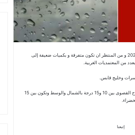
تواصل نزول الامطار اليوم الثلاثاء 22 مارس 2022 و من المنتظر ان تكون متفرقة و بكميات ضعيفة إلى
عدد من المعتمديات الغربية.
رات وخليج قابس.
انخفاض طفيف مرتقب في الحرارة حيث تتراوح القصوى بين 10 و15 درجة بالشمال والوسط وتكون بين 15
إتبعنا