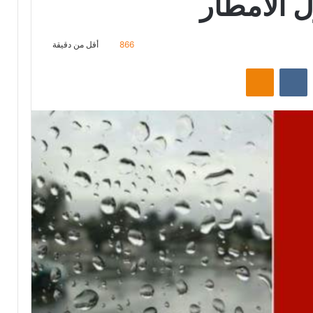
ل الامطار
866
أقل من دقيقة
ت
Odnoklassniki