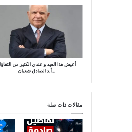
أعيش
هذا
العيد
و
عندي
الكثير
من
التفاؤل
…
أ.د
أعيش هذا العيد و عندي الكثير من التفاؤ
الصادق
…أ.د الصادق شعبان
شعبان
مقالات ذات صلة