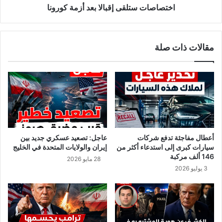
ر
ت
اختصاصات ستلقى إقبالا بعد أزمة كورونا
:
ل
"
ق
ف
ى
مقالات ذات صلة
م
إ
ا
ق
ا
ب
غ
ا
ت
ل
ي
ا
ا
ب
ل
ع
س
د
أعطال مفاجئة تدفع شركات
عاجل: تصعيد عسكري جديد بين
ي
أ
سيارات كبرى إلى استدعاء أكثر من
إيران والولايات المتحدة في الخليج
ا
ز
146 ألف مركبة
28 مايو 2026
س
م
3 يوليو 2026
ي
ة
ق
ك
ا
و
ع
ر
د
و