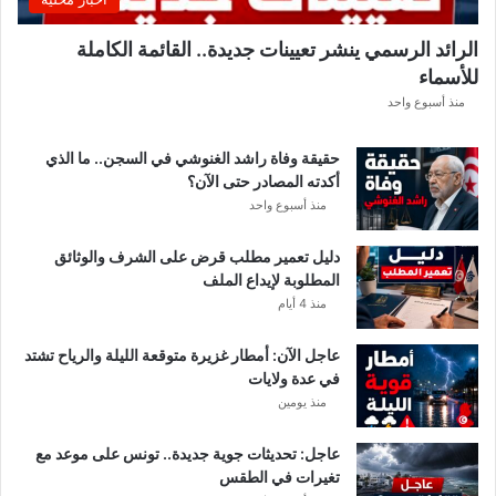
ب
ل
الرائد الرسمي ينشر تعيينات جديدة.. القائمة الكاملة
ق
للأسماء
ر
ع
منذ أسبوع واحد
ة
د
حقيقة وفاة راشد الغنوشي في السجن.. ما الذي
و
أكدته المصادر حتى الآن؟
ر
منذ أسبوع واحد
ي
أ
دليل تعمير مطلب قرض على الشرف والوثائق
ب
المطلوبة لإيداع الملف
ط
منذ 4 أيام
ا
ل
عاجل الآن: أمطار غزيرة متوقعة الليلة والرياح تشتد
إ
في عدة ولايات
ف
منذ يومين
ر
ي
ق
عاجل: تحديثات جوية جديدة.. تونس على موعد مع
ي
تغيرات في الطقس