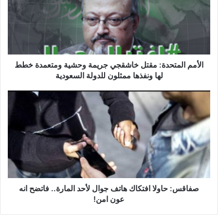
م
م
ا
ل
م
ت
ح
الأمم المتحدة: مقتل خاشقجي جريمة وحشية ومتعمدة خطط
د
لها ونفذها ممثلون للدولة السعودية
ة
:
ص
م
ف
ق
ا
ت
ق
ل
س
خ
:
ا
ح
ش
ا
ق
و
ج
ل
صفاقس: حاولا افتكاك هاتف جوال لأحد المارة.. فاتضح انه
ي
ا
عون امن!
ج
ا
ر
ف