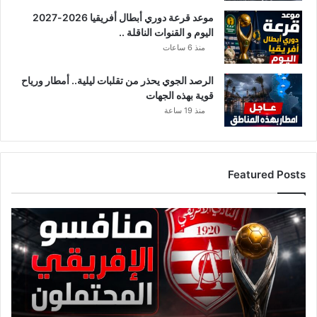
ع
موعد قرعة دوري أبطال أفريقيا 2026-2027
و
اليوم و القنوات الناقلة ..
د
ي
منذ 6 ساعات
ة
الرصد الجوي يحذر من تقلبات ليلية.. أمطار ورياح
قوية بهذه الجهات
منذ 19 ساعة
Featured Posts
ق
ا
ئ
م
ة
م
ن