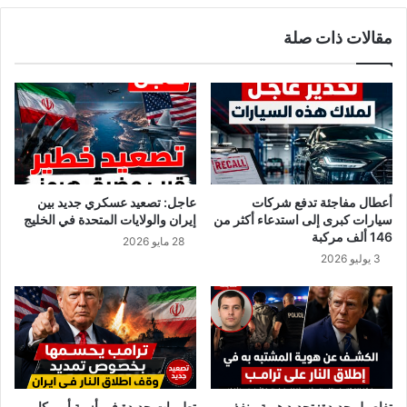
ي
ت
مقالات ذات صلة
م
ك
ة
ا
و
ك
ح
ه
ش
ا
ي
ت
ة
ف
و
ج
م
و
أعطال مفاجئة تدفع شركات
عاجل: تصعيد عسكري جديد بين
ت
ا
سيارات كبرى إلى استدعاء أكثر من
إيران والولايات المتحدة في الخليج
ع
ل
146 ألف مركبة
28 مايو 2026
م
ل
3 يوليو 2026
د
أ
ة
ح
خ
د
ط
ا
ط
ل
ل
م
ه
ا
ا
ر
تفاصيل جديدة: تحديد هوية منفذ
تطورات جديدة في أزمة أمريكا