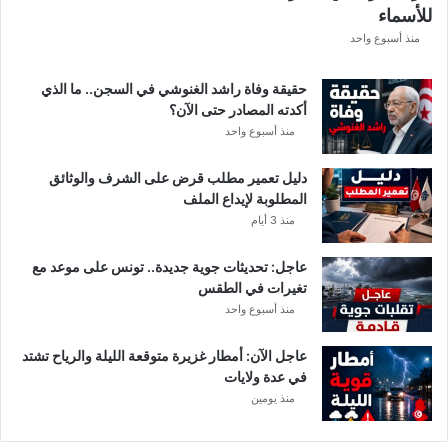
للأسماء
ر
ع
منذ أسبوع واحد
ة
د
حقيقة وفاة راشد الغنوشي في السجن.. ما الذي
و
أكدته المصادر حتى الآن؟
ر
منذ أسبوع واحد
ي
أ
دليل تعمير مطلب قرض على الشرف والوثائق
ب
المطلوبة لإيداع الملف
ط
منذ 3 أيام
ا
ل
عاجل: تحديثات جوية جديدة.. تونس على موعد مع
إ
تغيرات في الطقس
ف
منذ أسبوع واحد
ر
ي
ق
عاجل الآن: أمطار غزيرة متوقعة الليلة والرياح تشتد
ي
في عدة ولايات
ا
منذ يومين