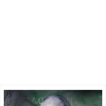
المغرب
ا
ل
أ