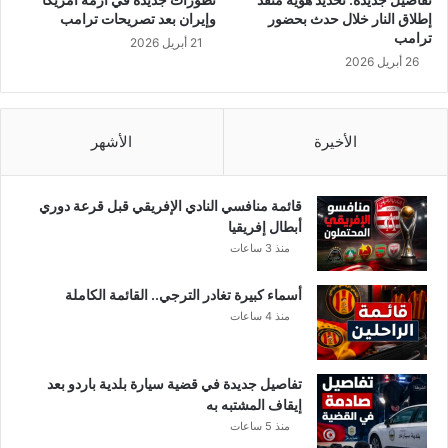
و
ة
إطلاق النار خلال حدث بحضور
وإيران بعد تصريحات ترامب
ن
.
ترامب
21 أبريل 2026
ف
.
26 أبريل 2026
ذ
ف
ه
ا
ا
ت
م
ض
الأخيرة
الأشهر
م
ح
ث
ا
ل
ن
قائمة منافسي النادي الإفريقي قبل قرعة دوري
و
ه
أبطال إفريقيا
ن
ع
منذ 3 ساعات
ل
و
ل
ن
أسماء كبيرة تغادر الترجي.. القائمة الكاملة
د
ا
منذ 4 ساعات
و
م
ل
ن
ة
!
تفاصيل جديدة في قضية سيارة بلدية باردو بعد
ا
إيقاف المشتبه به
ل
منذ 5 ساعات
س