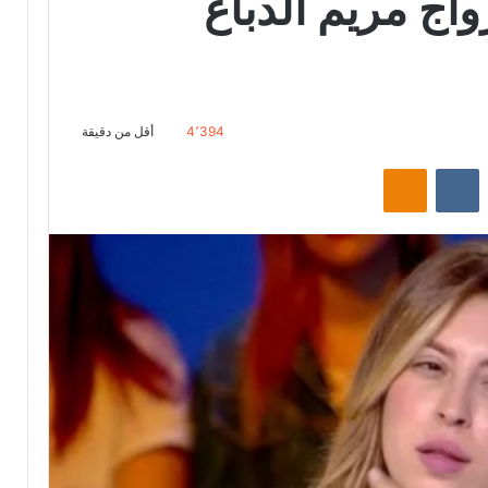
ج مريم الدباغ
4٬394
أقل من دقيقة
‏Reddit
‏VKontakte
Odnoklassniki