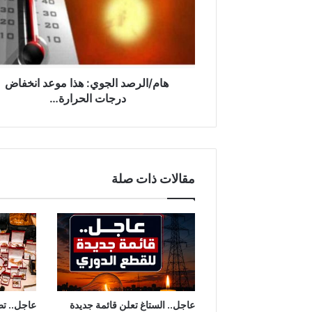
ا
ل
ر
ص
د
ا
هام/الرصد الجوي: هذا موعد انخفاض
ل
درجات الحرارة…
ج
و
ي
:
ه
مقالات ذات صلة
ذ
ا
م
و
ع
د
ا
ن
خ
عاجل.. الستاغ تعلن قائمة جديدة
عاجل.. ت