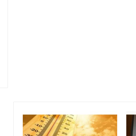
ط
ق
س
ا