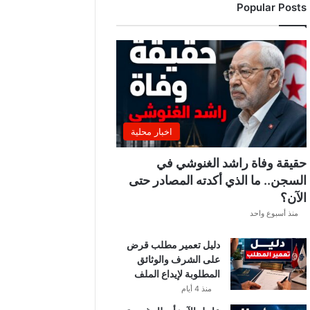
Popular Posts
ج
ا
م
ع
ة
ت
ح
س
م
اخبار محلية
م
و
حقيقة وفاة راشد الغنوشي في
ق
السجن.. ما الذي أكدته المصادر حتى
ف
الآن؟
ه
ا
منذ أسبوع واحد
م
ن
دليل تعمير مطلب قرض
ا
على الشرف والوثائق
ل
المطلوبة لإيداع الملف
س
منذ 4 أيام
و