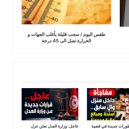
ل
ي
و
م
/
س
طقس اليوم / سحب قليلة بأغلب الجهات و
ح
الحرارة تصل الى 45 درجة
ب
ق
ل
ي
ل
ة
ب
أ
غ
ل
ب
ا
ل
ج
طورات جديدة في قضية
عاجل: وزارة العدل تعلن عزل