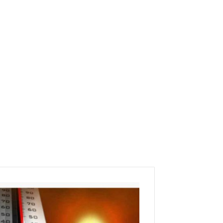
ه
ا
م
/