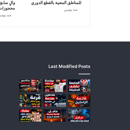
ف
للمناطق المعنية بالقطع الدوري
والٍ سابق
ا
محجوزات
منذ يومين
ض
منذ يومي
د
ر
ج
ا
ت
ا
ل
ح
Last Modified Posts
ر
ا
ر
ة
…