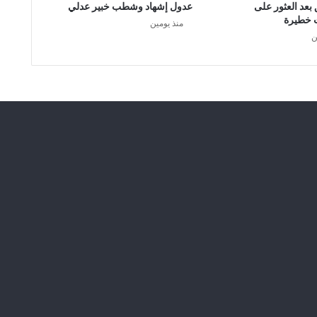
ه
 بعد العثور على
عدول إشهاد وشطب خبير عدلي
ا
 خطيرة
منذ يومين
ت
ن
و
ا
ل
ح
ر
ا
ر
ة
ت
ص
ل
ا
ل
ى
4
5
د
ر
ج