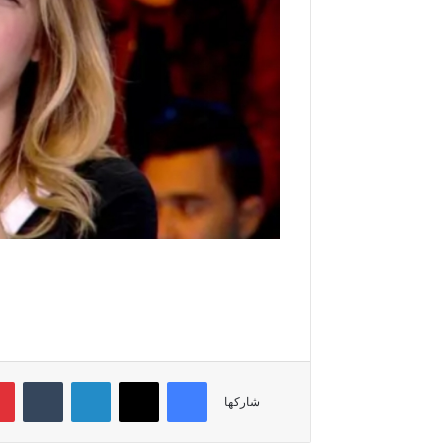
فيسبوك
‫X
لينكدإن
‏Tumblr
شاركها