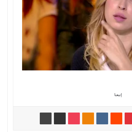
إتبعنا
بينتيريست
‏Reddit
‏VKontakte
Odnoklassniki
‫Pocket
مشاركة عبر البريد
طباعة