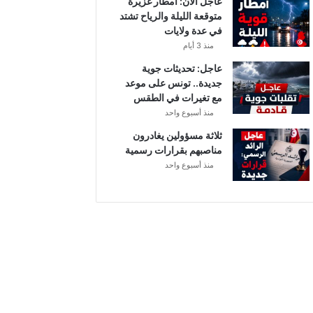
عاجل الآن: أمطار غزيرة
ب
متوقعة الليلة والرياح تشتد
ر
في عدة ولايات
ا
منذ 3 أيام
ل
ت
عاجل: تحديثات جوية
و
جديدة.. تونس على موعد
ن
مع تغيرات في الطقس
س
منذ أسبوع واحد
ي
ثلاثة مسؤولين يغادرون
مناصبهم بقرارات رسمية
منذ أسبوع واحد