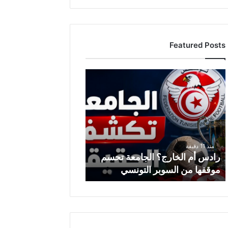
Featured Posts
ر
ا
د
س
أ
م
ا
منذ 11 دقيقة
ل
رادس أم الخارج؟ الجامعة تحسم
خ
موقفها من السوبر التونسي
ا
ر
ج
؟
ا
ل