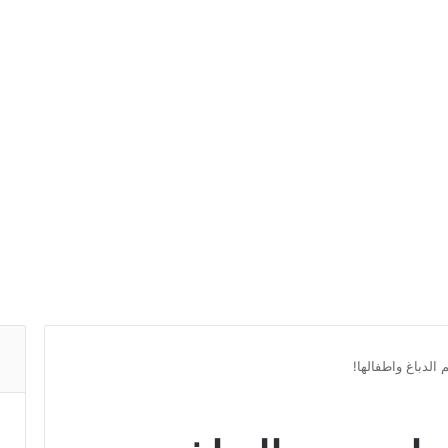
الدباغ واطفالها!