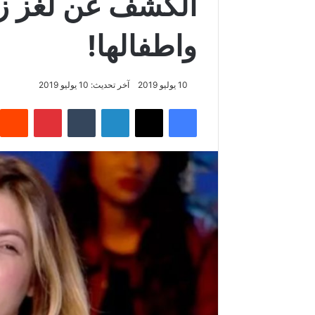
الكشف عن لغز زوا
واطفالها!
10 يوليو 2019
آخر تحديث: 10 يوليو 2019
فيسبوك
‫X
لينكدإن
‏Tumblr
بينتيريست