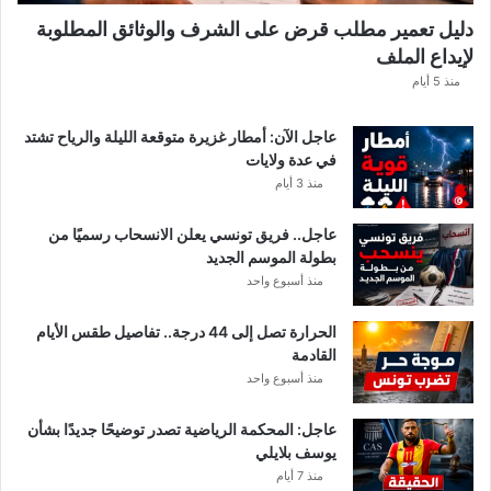
ه
دليل تعمير مطلب قرض على الشرف والوثائق المطلوبة
ا
لإيداع الملف
مً
ا
منذ 5 أيام
عاجل الآن: أمطار غزيرة متوقعة الليلة والرياح تشتد
في عدة ولايات
منذ 3 أيام
عاجل.. فريق تونسي يعلن الانسحاب رسميًا من
بطولة الموسم الجديد
منذ أسبوع واحد
الحرارة تصل إلى 44 درجة.. تفاصيل طقس الأيام
القادمة
منذ أسبوع واحد
عاجل: المحكمة الرياضية تصدر توضيحًا جديدًا بشأن
يوسف بلايلي
منذ 7 أيام