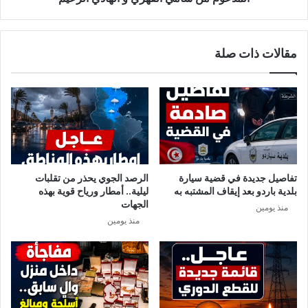
.
م
ت
ل
ع
ة
مقالات ذات صلة
ر
ل
ف
ل
ا
م
ل
ت
س
ح
ب
ي
ب
ل
.
ا
.
ل
تفاصيل جديدة في قضية سيارة
الرصد الجوي يحذر من تقلبات
ع
بلدية باردو بعد إيقاف المشتبه به
ليلية.. أمطار ورياح قوية بهذه
ا
الجهات
منذ يومين
ل
منذ يومين
م
ي
ا
ل
خ
ط