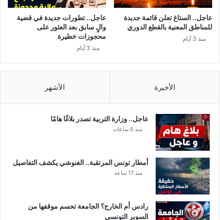
ي
ر
عاجل.. الستاغ تعلن قائمة جديدة
عاجل.. تطورات جديدة في قضية
S
للمناطق المعنية بالقطع الدوري
والٍ سابق بعد العثور على
w
محجوزات خطيرة
منذ 3 أيام
a
منذ 3 أيام
g
g
M
a
الأخيرة
الأشهر
n
ا
ل
عاجل.. وزارة التربية تصدر بلاغًا هامًا
م
منذ 6 ساعات
د
ع
و
أمطار تونس المرتقبة.. الغنوشي يكشف التفاصيل
م
منذ 17 ساعة
م
ن
س
رادس أم الخارج؟ الجامعة تحسم موقفها من
ا
السوبر التونسي