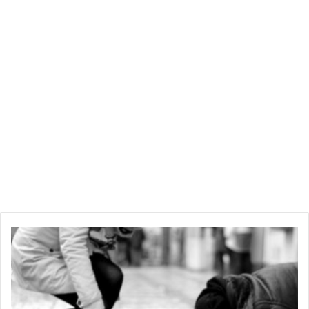
ت
ف
ا
ص
ي
ل