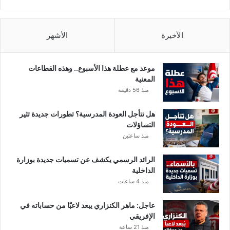
ر
ه
ا
ب
الأخيرة
الأشهر
ي
ة
ف
موعد مع عطلة هذا الأسبوع.. وهذه القطاعات
ي
المعنية
ك
منذ 56 دقيقة
ل
م
هل تتأجل العودة المدرسية؟ تطورات جديدة تثير
ن
التساؤلات
ت
منذ ساعتين
و
ن
الرائد الرسمي يكشف عن تسميات جديدة بوزارة
س
الداخلية
و
منذ 4 ساعات
ا
ل
عاجل: ماهر الكنزاري يبعد لاعبًا من حساباته في
ج
الإفريقي
ز
منذ 21 ساعة
ا