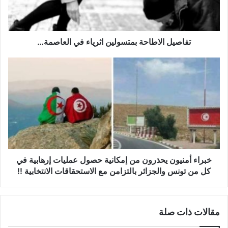
ا
ل
ا
ط
تفاصيل الاطاحة بمتسولين اثرياء في العاصمة…
ا
ح
خ
ة
ب
ب
ر
م
ا
ت
ء
س
أ
و
م
ل
ن
ي
ي
ن
و
خبراء أمنيون يحذرون من إمكانية حصول عمليات إرهابية في
ا
ن
كل من تونس والجزائر بالتزامن مع الاستحقاقات الانتخابية !!
ث
ي
ر
ح
ي
ذ
مقالات ذات صلة
ا
ر
ء
و