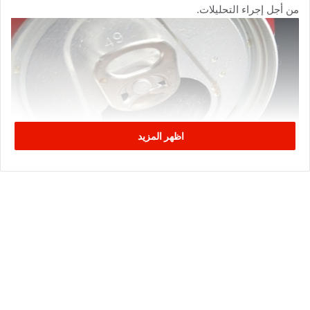
من أجل إجراء التحليلات.
اظهر المزيد
وبسبب الفأر ، يخضع داميان للمراقبة لمدة 21 يومًا بطلب من مركز
السيطرة على السموم .
ولم تؤكد الشركة المصنعة للمشروب الحادث الذي جد في 7 مارس
الجاري الى حد الآن .