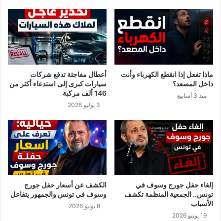
ف
ن
ي
م
ا
ن
ل
إ
ع
م
ا
ك
ص
ا
ماذا تفعل إذا انقطع الكهرباء وأنت
أعطال مفاجئة تدفع شركات
م
ن
داخل المصعد؟
سيارات كبرى إلى استدعاء أكثر من
ة
ي
146 ألف مركبة
منذ 3 أسابيع
…
ة
3 يوليو 2026
ح
ص
و
ل
ع
م
ل
ي
إلغاء حفل جورج وسوف في
الكشف عن أسعار حفل جورج
ا
تونس.. الجمعية المنظمة تكشف
وسوف في تونس والجمهور يتفاعل
ت
الأسباب
8 يونيو 2026
إ
19 يونيو 2026