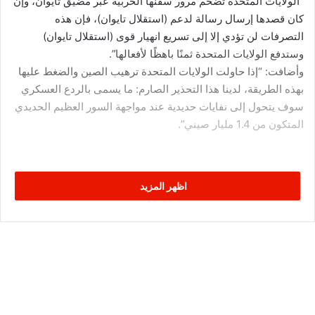
“الولايات المتحدة تضخّم مرور سفنها الحربية عبر مضيق تايوان، وإن
كان قصدها إرسال رسالة لدعم (استقلال تايوان)، فإن هذه
التصرفات لن تؤدي إلا إلى تسريع انهيار قوى (استقلال تايوان)
وستدفع الولايات المتحدة ثمنًا باهظًا لأفعالها”.
وأضافت: “إذا حاولت الولايات المتحدة ترهيب الصين والضغط عليها
بهذه الطريقة، لدينا هذا التحذير الصارم: ما يسمى بالردع العسكري
سوف يتحول إلى نفايات حديدية عند مواجهة السور العظيم الحديدي
المتكون من 1.4 مليار صيني”.
اظهر المزيد