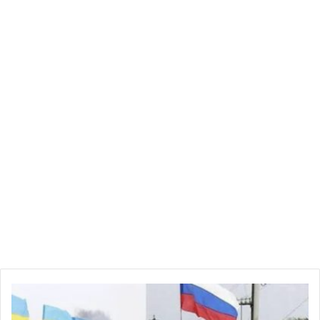
روسيا
تعلن
خسائر