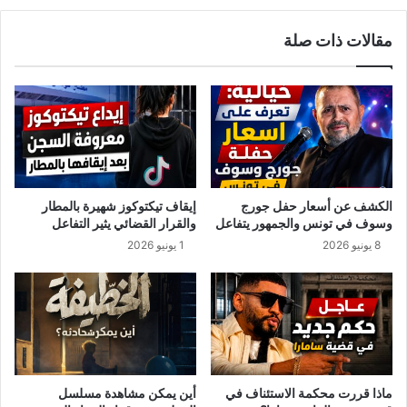
ا
ت
ل
و
مقالات ذات صلة
و
ن
ن
س
ع
و
ل
أ
ى
ل
ع
م
و
ا
ن
ن
أ
ي
الكشف عن أسعار حفل جورج
إيقاف تيكتوكوز شهيرة بالمطار
م
ا
وسوف في تونس والجمهور يتفاعل
والقرار القضائي يثير التفاعل
ن
ب
8 يونيو 2026
1 يونيو 2026
ب
س
ا
ب
ل
ب
س
ق
ي
ر
و
ط
ف
ا
و
س
ماذا قررت محكمة الاستئناف في
أين يمكن مشاهدة مسلسل
ا
.