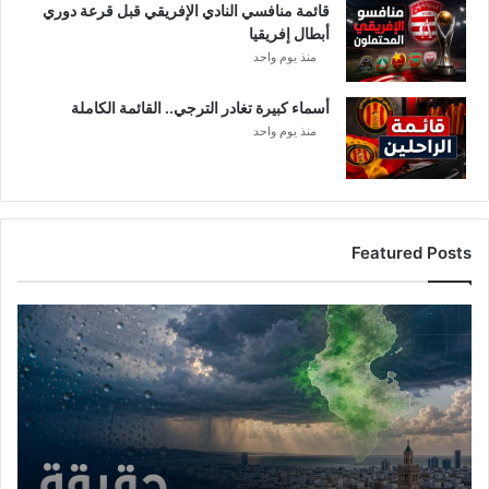
قائمة منافسي النادي الإفريقي قبل قرعة دوري
أبطال إفريقيا
منذ يوم واحد
أسماء كبيرة تغادر الترجي.. القائمة الكاملة
منذ يوم واحد
Featured Posts
أ
م
ط
ا
ر
ت
و
ن