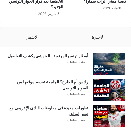
قضية مغني الراب سمارا؟
الخطيفة بعد قرار الحوار التونسي
ل
.
الجديد؟
13 مايو 2026
س
و
8 مارس 2026
ك
ب
ا
ر
ك
ل
ي
ي
الأخيرة
الأشهر
ن
ن
ت
ل
أمطار تونس المرتقبة.. الغنوشي يكشف التفاصيل
و
منذ 3 ساعات
ح
ب
”
رادس أم الخارج؟ الجامعة تحسم موقفها من
ف
السوبر التونسي
ي
منذ 4 ساعات
ت
و
تطورات جديدة في مفاوضات النادي الإفريقي مع
”
نعيم السليتي
.
منذ 5 ساعات
.