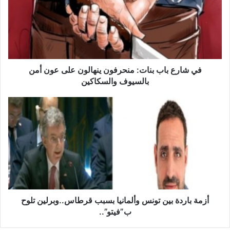
ا
ر
ع
ب
ا
ب
ب
في شارع باب بنات: منحرفون ينهالون على عون أمن
ن
بالسيوف والسكاكين
ا
ت
أ
:
ز
م
م
ن
ة
ح
ب
ر
ا
ف
ر
و
د
ن
ة
ي
ب
أزمة باردة بين تونس وألمانيا بسبب قرطاس..وبرلين تلوح
ن
ي
ب”فيتو”..
ه
ن