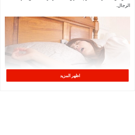
الرجال.
اظهر المزيد
وقالت الدكتورة أثاناسيا باتاكا: “أظهرت الدراسات الحديثة أن
انخفاض مستويات الأوكسجين في الدم أثناء الليل والنوم المتقطع،
وكلاهما شائع في انقطاع النفس الانسدادي النومي (OSA)، قد يلعبان
دورا مهما في بيولوجيا أنواع مختلفة من السرطانات”.