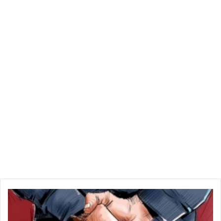
وأضافت: “لكن مجال البحث هذا جديد للغاية، ولم تتم دراسة آثار
الجنس على العلاقة بين انقطاع النفس الانسدادي النومي والسرطان
بالتفصيل من قبل”.
ف
ي
ش