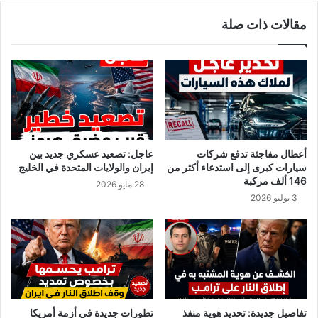
ر
ش
مقالات ذات صلة
و
ف
س
ع
ك
ن
و
ق
ر
ص
و
ة
ن
"
ا
ا
ل
أعطال مفاجئة تدفع شركات
عاجل: تصعيد عسكري جديد بين
ر
سيارات كبرى إلى استدعاء أكثر من
إيران والولايات المتحدة في الخليج
ئ
146 ألف مركبة
28 مايو 2026
ي
3 يوليو 2026
س
و
ا
ل
ب
ي
ض
ة
تفاصيل جديدة: تحديد هوية منفذ
تطورات جديدة في أزمة أمريكا