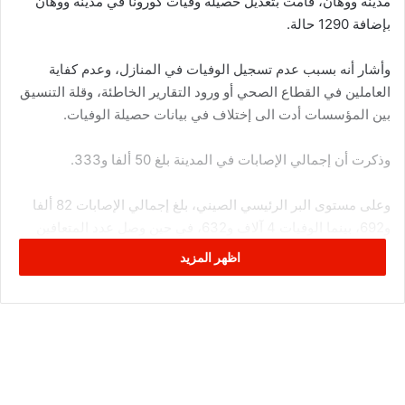
مدينة ووهان، قامت بتعديل حصيلة وفيات كورونا في مدينة ووهان
بإضافة 1290 حالة.
وأشار أنه بسبب عدم تسجيل الوفيات في المنازل، وعدم كفاية
العاملين في القطاع الصحي أو ورود التقارير الخاطئة، وقلة التنسيق
بين المؤسسات أدت الى إختلاف في بيانات حصيلة الوفيات.
وذكرت أن إجمالي الإصابات في المدينة بلغ 50 ألفا و333.
وعلى مستوى البر الرئيسي الصيني، بلغ إجمالي الإصابات 82 ألفا
و692، بينما الوفيات 4 آلاف و632، في حين وصل عدد المتعافين
الى 77 ألفا و944.
اظهر المزيد