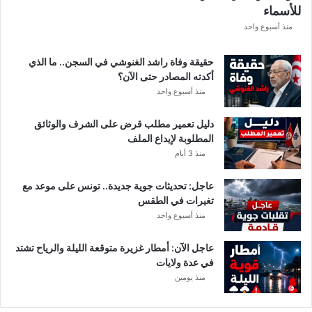
للأسماء
ر
ع
منذ أسبوع واحد
ة
د
حقيقة وفاة راشد الغنوشي في السجن.. ما الذي
و
أكدته المصادر حتى الآن؟
ر
منذ أسبوع واحد
ي
أ
دليل تعمير مطلب قرض على الشرف والوثائق
ب
المطلوبة لإيداع الملف
ط
منذ 3 أيام
ا
ل
عاجل: تحديثات جوية جديدة.. تونس على موعد مع
إ
تغيرات في الطقس
ف
منذ أسبوع واحد
ر
ي
ق
عاجل الآن: أمطار غزيرة متوقعة الليلة والرياح تشتد
ي
في عدة ولايات
ا
منذ يومين