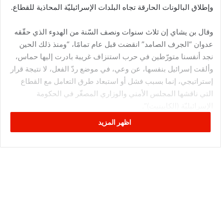
وإطلاق البالونات الحارقة تجاه البلدات الإسرائيليّة المحاذية للقطاع.
وقال بن يشاي إن ثلاث سنوات ونصف السّنة من الهدوء الذي حقّقه
عدوان “الجرف الصامد” انقضت قبل عام تمامًا، “ومنذ ذلك الحين
نجد أنفسنا متورّطين في حرب استنزاف غريبة بادرت إليها حماس،
وألقت إسرائيل بنفسها، عن وعي، في موضع ردّ الفعل، لا نتيجة قرار
إستراتيجي، إنما بسبب فشل أو استبعاد طرق التعامل مع القطاع
التي ناقشها المجلس الأمني والوزاري المصغّر في الحكومة
الإسرائيليّة (الكابينيت)”.
اظهر المزيد
ثلاث خيارات إسرائيليّة لقطاع غزّة
وكشف الموقع أن الكابينيت ناقش ثلاث خيارات للتعامل مع القطاع،
هي: شنّ عدوان واسع؛ التوصل إلى تهدئة؛ ومسار اقتصادي بديل عن
الحرب.
وبحسب بن يشاي، فقد ناقش الكابينيت شن عمليّة عسكريّة واسعة
في قطاع غزّة، لكن العمليّة لم تنبئ بتحقيق تغيير أساسي نحو